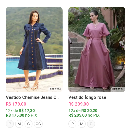
REF 2226
REF 2224
Vestido Chemise Jeans Clássica Serena
Vestido longo rosê
R$ 179,00
R$ 209,00
12x de
R$ 17,30
12x de
R$ 20,20
R$ 175,00
no PIX
R$ 205,00
no PIX
P
G
M
G
GG
P
M