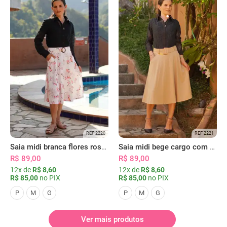
REF 2220
REF 2221
Saia midi branca flores rosas com bolsos
Saia midi bege cargo com bolsos
R$ 89,00
R$ 89,00
12x de
R$ 8,60
12x de
R$ 8,60
R$ 85,00
no PIX
R$ 85,00
no PIX
P
M
G
P
M
G
Ver mais produtos