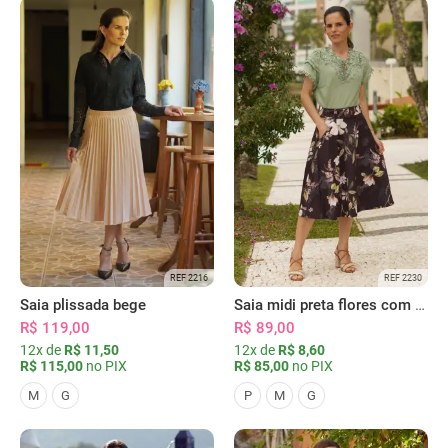
REF 2216
REF 2230
Saia plissada bege
Saia midi preta flores com bolsos
R$ 119,00
R$ 89,00
12x de
R$ 11,50
12x de
R$ 8,60
R$ 115,00
no PIX
R$ 85,00
no PIX
M
G
P
M
G