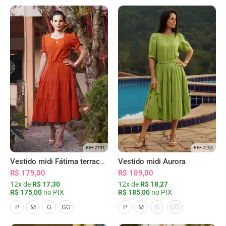
REF 2191
REF 2208
Vestido midi Fátima terracota
Vestido midi Aurora
R$ 179,00
R$ 189,00
12x de
R$ 17,30
12x de
R$ 18,27
R$ 175,00
no PIX
R$ 185,00
no PIX
G
GG
P
M
G
GG
P
M