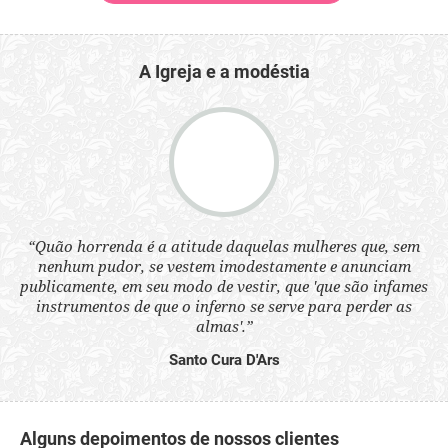
A Igreja e a modéstia
 a
“Quão horrenda é a atitude daquelas mulheres que, sem
“N
s
nenhum pudor, se vestem imodestamente e anunciam
q
ne.
publicamente, em seu modo de vestir, que 'que são infames
ou
instrumentos de que o inferno se serve para perder as
aq
almas'.”
Santo Cura D'Ars
Alguns depoimentos de nossos clientes