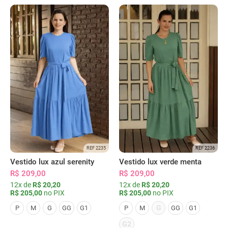
REF 2235
REF 2236
Vestido lux azul serenity
Vestido lux verde menta
R$ 209,00
R$ 209,00
12x de
R$ 20,20
12x de
R$ 20,20
R$ 205,00
no PIX
R$ 205,00
no PIX
G
P
M
G
GG
G1
P
M
GG
G1
G2