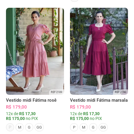
REF 2189
REF 2190
Vestido midi Fátima rosê
Vestido midi Fátima marsala
R$ 179,00
R$ 179,00
12x de
R$ 17,30
12x de
R$ 17,30
R$ 175,00
no PIX
R$ 175,00
no PIX
P
M
G
GG
P
M
G
GG