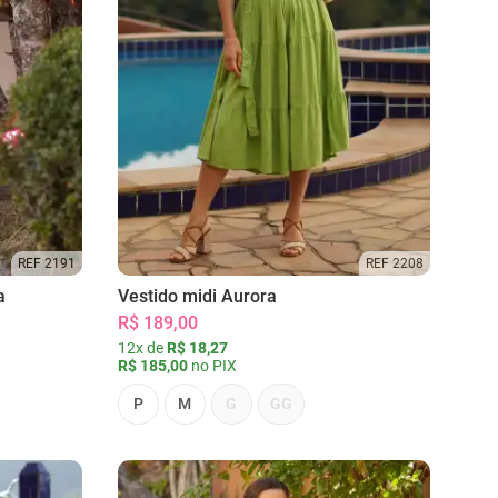
REF 2191
REF 2208
a
Vestido midi Aurora
R$ 189,00
12x de
R$ 18,27
R$ 185,00
no PIX
P
M
G
GG