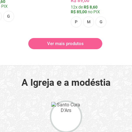
R$ 89,00
,60
 PIX
12x de
R$ 8,60
R$ 85,00
no PIX
G
P
M
G
Ver mais produtos
A Igreja e a modéstia