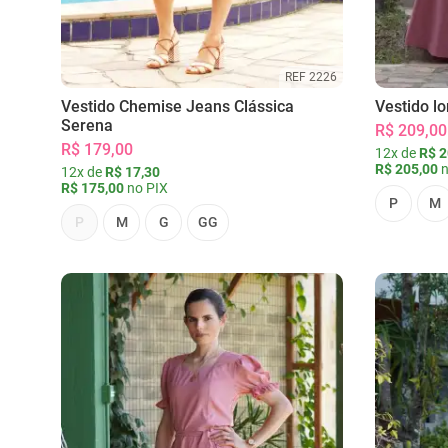
REF 2226
Vestido Chemise Jeans Clássica
Vestido l
Serena
R$ 209,00
R$ 179,00
12x de
R$ 2
R$ 205,00
n
12x de
R$ 17,30
R$ 175,00
no PIX
P
M
P
M
G
GG