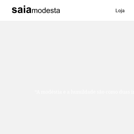
Loja
“A modéstia e a humildade são como duas ir