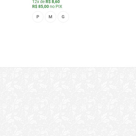
12x de
R$ 8,60
R$ 85,00
no PIX
P
M
G