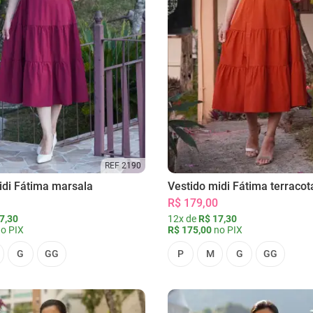
REF 2190
idi Fátima marsala
Vestido midi Fátima terracot
R$ 179,00
7,30
12x de
R$ 17,30
o PIX
R$ 175,00
no PIX
G
GG
P
M
G
GG