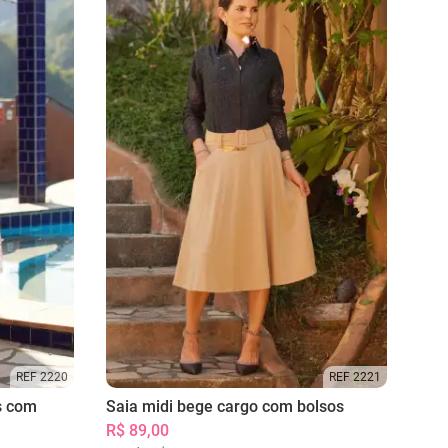
REF 2220
REF 2221
s com
Saia midi bege cargo com bolsos
R$ 89,00