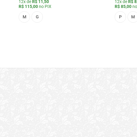
12x de
R$ 11,50
12x de
R$ 8
R$ 115,00
no PIX
R$ 85,00
no
M
G
P
M