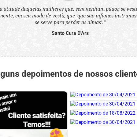
a atitude daquelas mulheres que, sem nenhum pudor, se ves
nte, em seu modo de vestir, que 'que são infames instrumen
se serve para perder as almas'.”
Santo Cura D'Ars
lguns depoimentos de nossos client