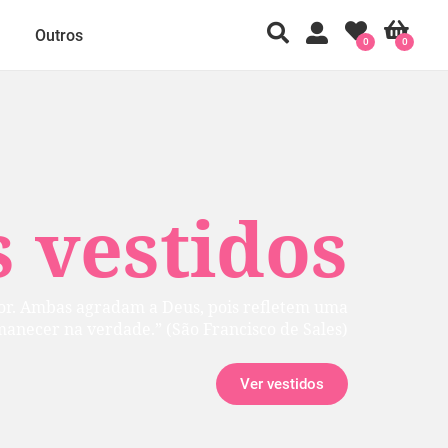
Outros
0
0
 vestidos
rior. Ambas agradam a Deus, pois refletem uma
manecer na verdade.” (São Francisco de Sales)
Ver vestidos