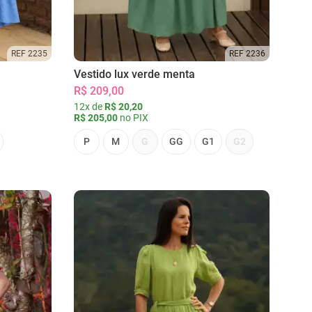
REF 2235
REF 2236
Vestido lux verde menta
R$ 209,00
12x de
R$ 20,20
R$ 205,00
no PIX
P
M
G
GG
G1
G2