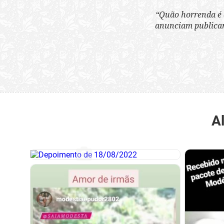
“Quão horrenda é 
anunciam publicame
A