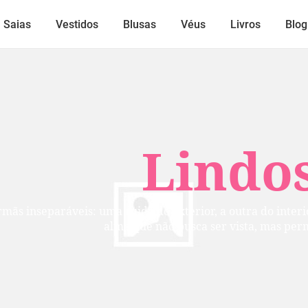
Saias
Vestidos
Blusas
Véus
Livros
Blog
Lindos
mãs inseparáveis: uma cuida do exterior, a outra do inte
alma que não busca ser vista, mas per