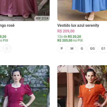
REF 2224
ongo rosê
Vestido lux azul serenity
R$ 209,00
0,20
12x de
R$ 20,20
o PIX
R$ 205,00
no PIX
G
P
M
G
GG
G1