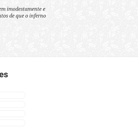
tem imodestamente e
tos de que o inferno
es