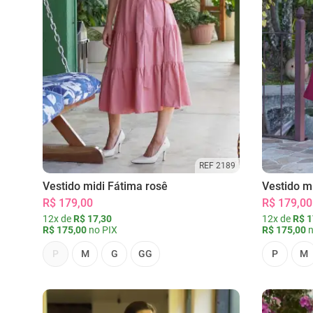
REF 2189
Vestido midi Fátima rosê
Vestido m
R$ 179,00
R$ 179,00
12x de
R$ 17,30
12x de
R$ 1
R$ 175,00
no PIX
R$ 175,00
n
P
M
G
GG
P
M