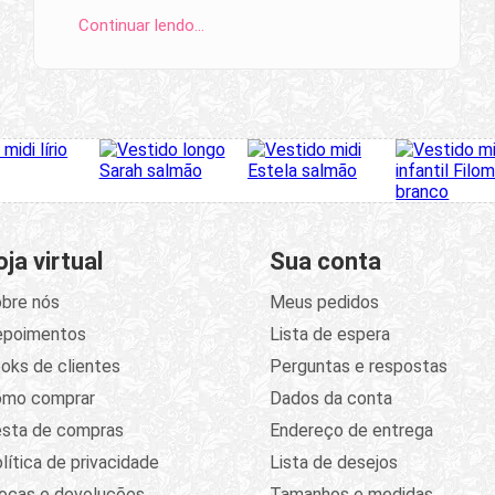
Continuar lendo…
oja virtual
Sua conta
bre nós
Meus pedidos
epoimentos
Lista de espera
oks de clientes
Perguntas e respostas
omo comprar
Dados da conta
sta de compras
Endereço de entrega
lítica de privacidade
Lista de desejos
ocas e devoluções
Tamanhos e medidas