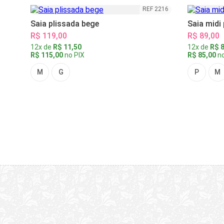
REF 2216
Saia plissada bege
Saia midi
R$ 119,00
R$ 89,00
12x de
R$ 11,50
12x de
R$ 8
R$ 115,00
no PIX
R$ 85,00
no
M
G
P
M