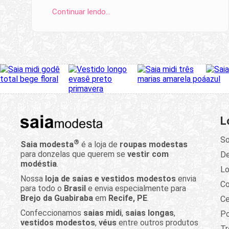
Continuar lendo…
L
So
®
Saia modesta
é a loja de
roupas modestas
para donzelas que querem se
vestir com
D
modéstia
.
Lo
Nossa
loja de saias e vestidos modestos
envia
C
para todo o
Brasil
e envia especialmente para
Brejo da Guabiraba
em
Recife, PE
.
Ce
Confeccionamos
saias midi
,
saias longas
,
Po
vestidos modestos
,
véus
entre outros produtos
Tr