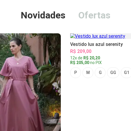
Novidades
Ofertas
Vestido lux azul serenity
R$ 209,00
12x de
R$ 20,20
R$ 205,00
no PIX
P
M
G
GG
G1