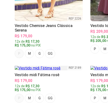
REF 2226
Vestido Chemise Jeans Clássica
Vestido l
Serena
R$ 209,00
R$ 179,00
12x de
R$ 2
R$ 205,00
n
12x de
R$ 17,30
R$ 175,00
no PIX
P
M
P
M
G
GG
REF 2189
Vestido midi Fátima rosê
Vestido m
R$ 179,00
R$ 179,00
12x de
R$ 17,30
12x de
R$ 1
R$ 175,00
no PIX
R$ 175,00
n
P
M
G
GG
P
M