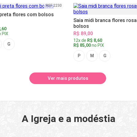
REF 2230
 preta flores com bolsos
Saia midi branca flores ros
bolsos
,60
R$ 89,00
 PIX
12x de
R$ 8,60
G
R$ 85,00
no PIX
P
M
G
Ver mais produtos
A Igreja e a modéstia