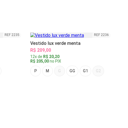
REF 2235
REF 2236
Vestido lux verde menta
R$ 209,00
12x de
R$ 20,20
R$ 205,00
no PIX
P
M
G
GG
G1
G2