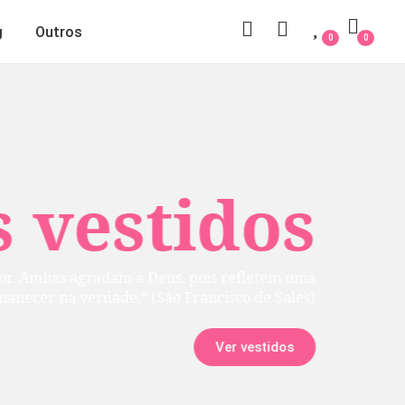
g
Outros
0
0
 vestidos
rior. Ambas agradam a Deus, pois refletem uma
manecer na verdade.” (São Francisco de Sales)
Ver vestidos