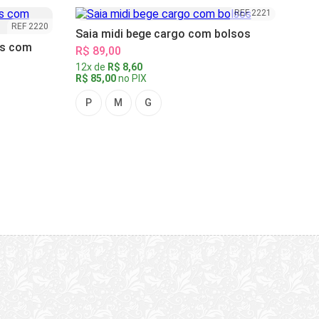
REF 2221
REF 2220
Saia midi bege cargo com bolsos
as com
R$ 89,00
12x de
R$ 8,60
R$ 85,00
no PIX
P
M
G