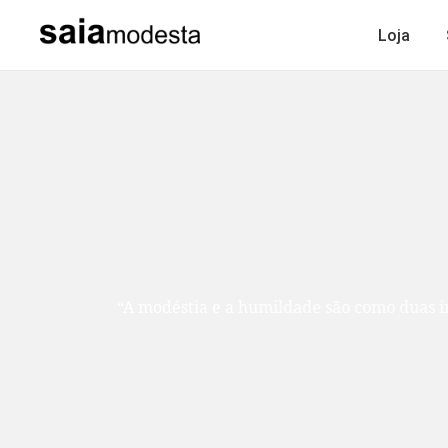
Loja
“A modéstia e a humildade são como duas ir