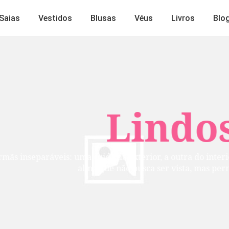
Saias
Vestidos
Blusas
Véus
Livros
Blo
Lindos
mãs inseparáveis: uma cuida do exterior, a outra do inte
alma que não busca ser vista, mas per