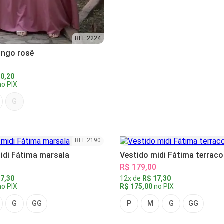
REF 2224
ongo rosê
0,20
o PIX
G
REF 2190
idi Fátima marsala
Vestido midi Fátima terraco
R$ 179,00
7,30
12x de
R$ 17,30
o PIX
R$ 175,00
no PIX
G
GG
P
M
G
GG