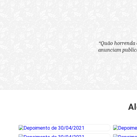
“Quão horrenda é 
anunciam publicame
Al