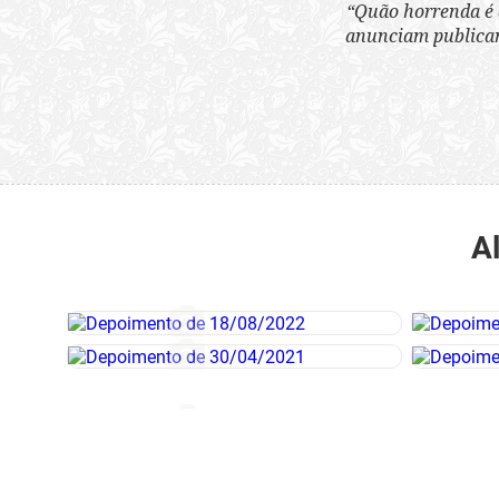
“Quão horrenda é 
anunciam publicame
A