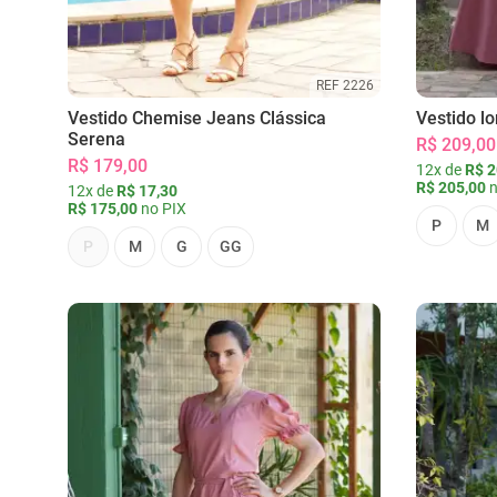
REF 2226
Vestido Chemise Jeans Clássica
Vestido l
Serena
R$ 209,00
R$ 179,00
12x de
R$ 2
R$ 205,00
n
12x de
R$ 17,30
R$ 175,00
no PIX
P
M
P
M
G
GG