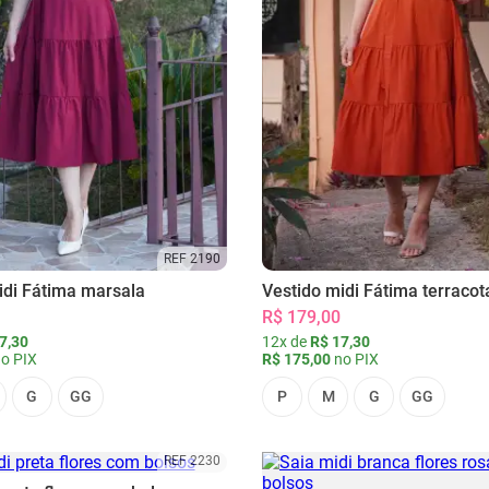
REF 2190
idi Fátima marsala
Vestido midi Fátima terracot
R$ 179,00
7,30
12x de
R$ 17,30
o PIX
R$ 175,00
no PIX
G
GG
P
M
G
GG
REF 2230