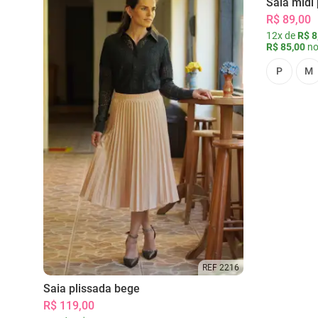
Saia midi 
R$ 89,00
12x de
R$ 8
R$ 85,00
no
P
M
REF 2216
Saia plissada bege
R$ 119,00