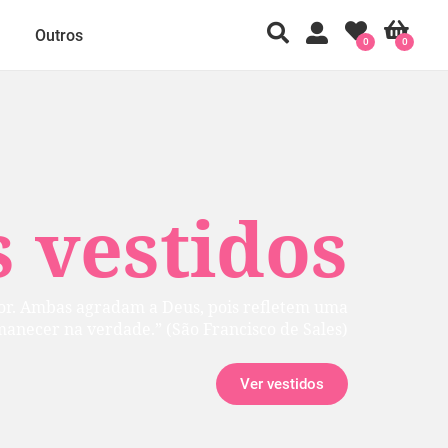
Outros
0
0
 vestidos
rior. Ambas agradam a Deus, pois refletem uma
manecer na verdade.” (São Francisco de Sales)
Ver vestidos