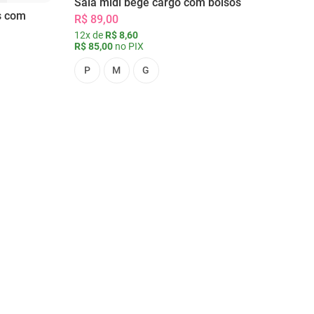
Saia midi bege cargo com bolsos
s com
R$ 89,00
12x de
R$ 8,60
R$ 85,00
no PIX
P
M
G