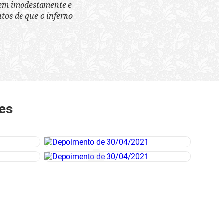
tem imodestamente e
tos de que o inferno
es