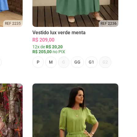
REF 2235
REF 2236
Vestido lux verde menta
R$ 209,00
12x de
R$ 20,20
R$ 205,00
no PIX
P
M
G
GG
G1
G2