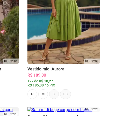
REF 2191
REF 2208
a
Vestido midi Aurora
R$ 189,00
12x de
R$ 18,27
R$ 185,00
no PIX
P
M
G
GG
REF 2221
REF 2220