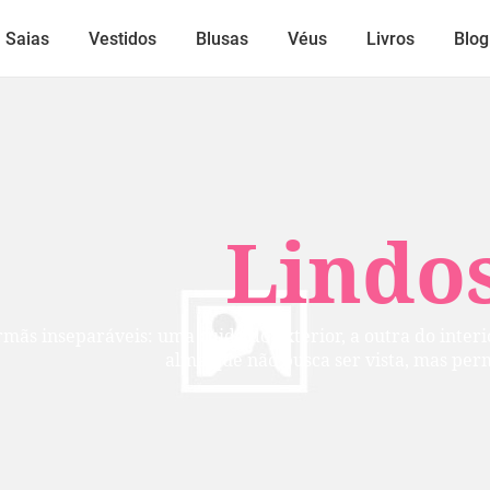
Saias
Vestidos
Blusas
Véus
Livros
Blog
Lindos
mãs inseparáveis: uma cuida do exterior, a outra do inte
alma que não busca ser vista, mas per