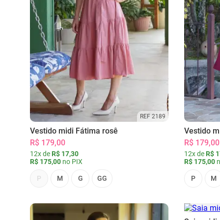
REF 2189
Vestido midi Fátima rosê
Vestido m
R$ 179,00
R$ 179,00
12x de
R$ 17,30
12x de
R$ 1
R$ 175,00
no PIX
R$ 175,00
n
P
M
G
GG
P
M