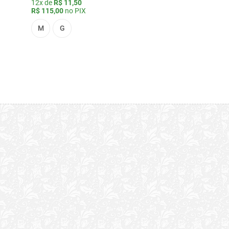
12x de
R$ 11,50
R$ 115,00
no PIX
M
G