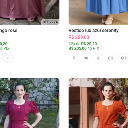
REF 2224
ongo rosê
Vestido lux azul serenity
R$ 209,00
0,20
12x de
R$ 20,20
o PIX
R$ 205,00
no PIX
G
P
M
G
GG
G1