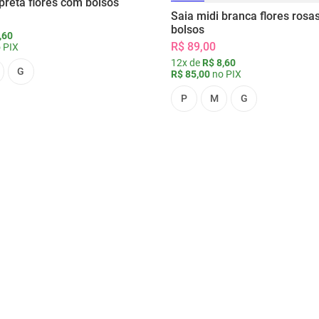
preta flores com bolsos
Saia midi branca flores rosa
bolsos
,60
R$ 89,00
 PIX
12x de
R$ 8,60
G
R$ 85,00
no PIX
P
M
G