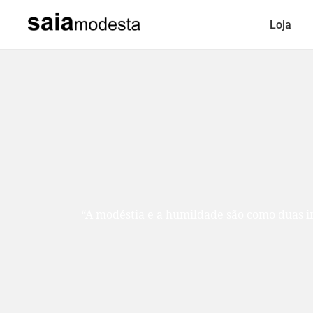
Loja
“A modéstia e a humildade são como duas ir