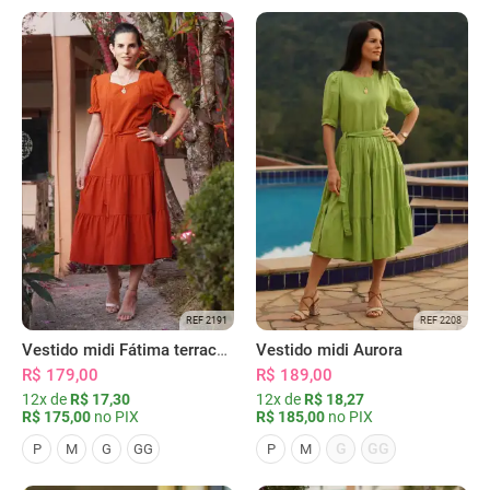
REF 2191
REF 2208
Vestido midi Fátima terracota
Vestido midi Aurora
R$ 179,00
R$ 189,00
12x de
R$ 17,30
12x de
R$ 18,27
R$ 175,00
no PIX
R$ 185,00
no PIX
G
GG
P
M
G
GG
P
M