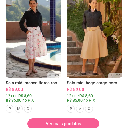
REF 2220
REF 2221
Saia midi branca flores rosas com bolsos
Saia midi bege cargo com bolsos
R$ 89,00
R$ 89,00
12x de
R$ 8,60
12x de
R$ 8,60
R$ 85,00
no PIX
R$ 85,00
no PIX
P
M
G
P
M
G
Ver mais produtos