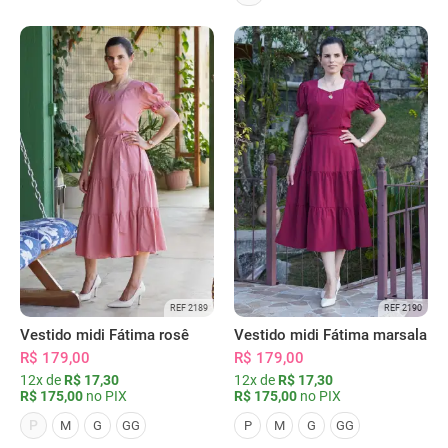
REF 2189
REF 2190
Vestido midi Fátima rosê
Vestido midi Fátima marsala
R$ 179,00
R$ 179,00
12x de
R$ 17,30
12x de
R$ 17,30
R$ 175,00
no PIX
R$ 175,00
no PIX
P
M
G
GG
P
M
G
GG