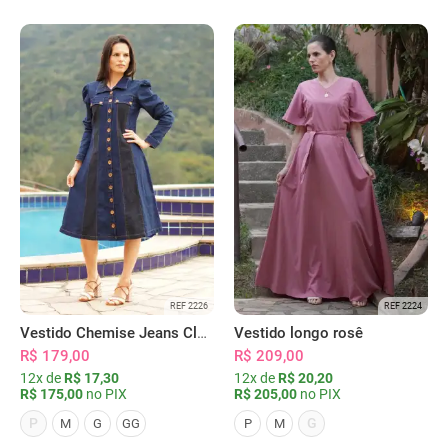
REF 2226
REF 2224
Vestido Chemise Jeans Clássica Serena
Vestido longo rosê
R$ 179,00
R$ 209,00
12x de
R$ 17,30
12x de
R$ 20,20
R$ 175,00
no PIX
R$ 205,00
no PIX
P
G
M
G
GG
P
M