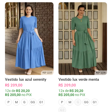
REF 2235
REF 2236
Vestido lux azul serenity
Vestido lux verde menta
R$ 209,00
R$ 209,00
12x de
R$ 20,20
12x de
R$ 20,20
R$ 205,00
no PIX
R$ 205,00
no PIX
G
P
M
G
GG
G1
P
M
GG
G1
G2