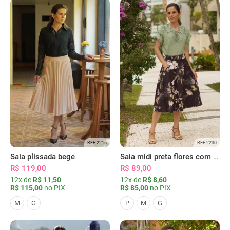
REF 2216
REF 2230
Saia plissada bege
Saia midi preta flores com bolsos
R$ 119,00
R$ 89,00
12x de
R$ 11,50
12x de
R$ 8,60
R$ 115,00
no PIX
R$ 85,00
no PIX
M
G
P
M
G