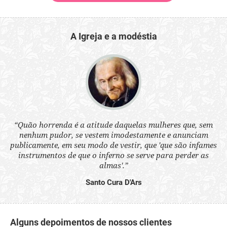
A Igreja e a modéstia
 a
“Quão horrenda é a atitude daquelas mulheres que, sem
“N
s
nenhum pudor, se vestem imodestamente e anunciam
q
ne.
publicamente, em seu modo de vestir, que 'que são infames
ou
instrumentos de que o inferno se serve para perder as
aq
almas'.”
Santo Cura D'Ars
Alguns depoimentos de nossos clientes