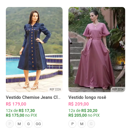
REF 2226
REF 2224
Vestido Chemise Jeans Clássica Serena
Vestido longo rosê
R$ 179,00
R$ 209,00
12x de
R$ 17,30
12x de
R$ 20,20
R$ 175,00
no PIX
R$ 205,00
no PIX
P
G
M
G
GG
P
M