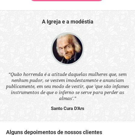
A Igreja e a modéstia
 a
“Quão horrenda é a atitude daquelas mulheres que, sem
“N
s
nenhum pudor, se vestem imodestamente e anunciam
q
ne.
publicamente, em seu modo de vestir, que 'que são infames
ou
instrumentos de que o inferno se serve para perder as
aq
almas'.”
Santo Cura D'Ars
Alguns depoimentos de nossos clientes