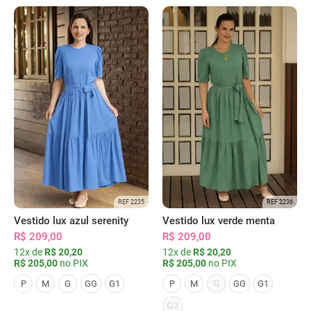
REF 2235
REF 2236
Vestido lux azul serenity
Vestido lux verde menta
R$ 209,00
R$ 209,00
12x de
R$ 20,20
12x de
R$ 20,20
R$ 205,00
no PIX
R$ 205,00
no PIX
G
P
M
G
GG
G1
P
M
GG
G1
G2