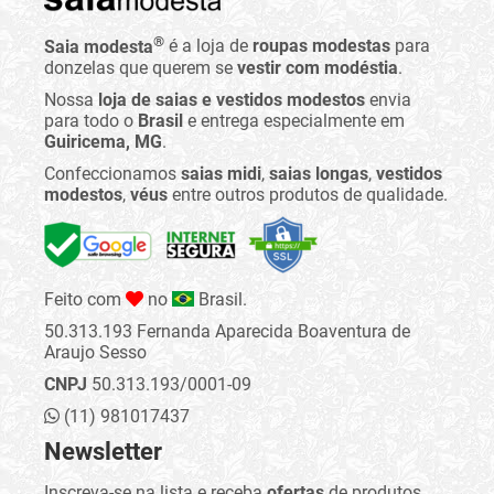
®
Saia modesta
é a loja de
roupas modestas
para
donzelas que querem se
vestir com modéstia
.
Nossa
loja de saias e vestidos modestos
envia
para todo o
Brasil
e entrega especialmente em
Guiricema, MG
.
Confeccionamos
saias midi
,
saias longas
,
vestidos
modestos
,
véus
entre outros produtos de qualidade.
Feito com
no
Brasil.
50.313.193 Fernanda Aparecida Boaventura de
Araujo Sesso
CNPJ
50.313.193/0001-09
(11) 981017437
Newsletter
Inscreva-se na lista e receba
ofertas
de produtos,