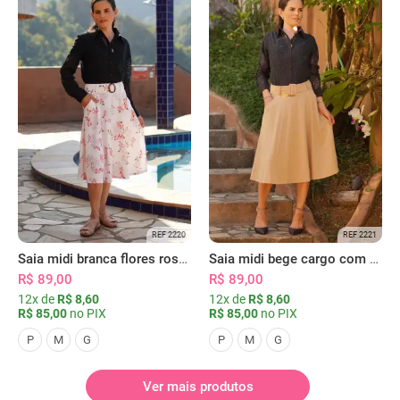
REF 2220
REF 2221
Saia midi branca flores rosas com bolsos
Saia midi bege cargo com bolsos
R$ 89,00
R$ 89,00
12x de
R$ 8,60
12x de
R$ 8,60
R$ 85,00
no PIX
R$ 85,00
no PIX
P
M
G
P
M
G
Ver mais produtos