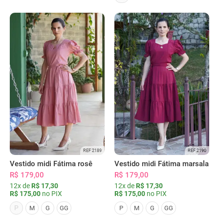
REF 2189
REF 2190
Vestido midi Fátima rosê
Vestido midi Fátima marsala
R$ 179,00
R$ 179,00
12x de
R$ 17,30
12x de
R$ 17,30
R$ 175,00
no PIX
R$ 175,00
no PIX
P
M
G
GG
P
M
G
GG