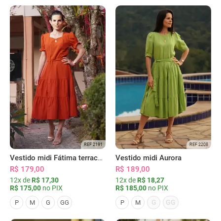
REF 2191
REF 2208
Vestido midi Fátima terracota
Vestido midi Aurora
R$ 179,00
R$ 189,00
12x de
R$ 17,30
12x de
R$ 18,27
R$ 175,00
no PIX
R$ 185,00
no PIX
G
GG
P
M
G
GG
P
M