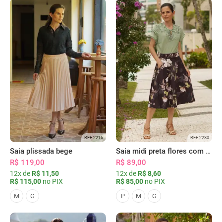
REF 2216
REF 2230
Saia plissada bege
Saia midi preta flores com bolsos
R$ 119,00
R$ 89,00
12x de
R$ 11,50
12x de
R$ 8,60
R$ 115,00
no PIX
R$ 85,00
no PIX
M
G
P
M
G