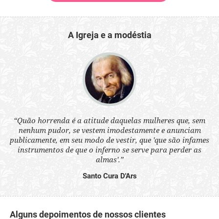
A Igreja e a modéstia
 a
“Quão horrenda é a atitude daquelas mulheres que, sem
“N
s
nenhum pudor, se vestem imodestamente e anunciam
q
ne.
publicamente, em seu modo de vestir, que 'que são infames
ou
instrumentos de que o inferno se serve para perder as
aq
almas'.”
Santo Cura D'Ars
Alguns depoimentos de nossos clientes