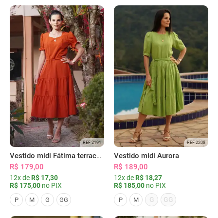
REF 2191
REF 2208
Vestido midi Fátima terracota
Vestido midi Aurora
R$ 179,00
R$ 189,00
12x de
R$ 17,30
12x de
R$ 18,27
R$ 175,00
no PIX
R$ 185,00
no PIX
G
GG
P
M
G
GG
P
M