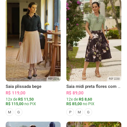
REF 2216
REF 2230
Saia plissada bege
Saia midi preta flores com bolsos
R$ 119,00
R$ 89,00
12x de
R$ 11,50
12x de
R$ 8,60
R$ 115,00
no PIX
R$ 85,00
no PIX
M
G
P
M
G