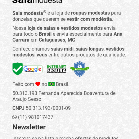
®
Saia modesta
é a loja de
roupas modestas
para
donzelas que querem se
vestir com modéstia
.
Nossa
loja de saias e vestidos modestos
envia
para todo o
Brasil
e envia especialmente para
Ana
Carrara
em
Cataguases, MG
.
Confeccionamos
saias midi
,
saias longas
,
vestidos
modestos
,
véus
entre outros produtos de qualidade.
Feito com
no
Brasil.
50.313.193 Fernanda Aparecida Boaventura de
Araujo Sesso
CNPJ
50.313.193/0001-09
(11) 981017437
Newsletter
Inscreva-se na lista e receba
ofertas
de produtos,