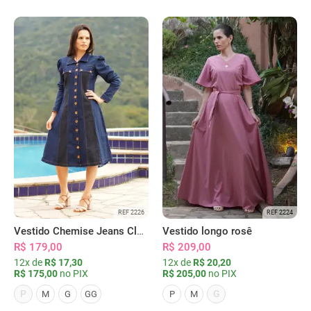
REF 2226
REF 2224
Vestido Chemise Jeans Clássica Serena
Vestido longo rosê
R$ 179,00
R$ 209,00
12x de
R$ 17,30
12x de
R$ 20,20
R$ 175,00
no PIX
R$ 205,00
no PIX
P
G
M
G
GG
P
M