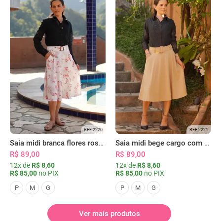
REF 2220
REF 2221
Saia midi branca flores rosas com bolsos
Saia midi bege cargo com bolsos
R$ 89,00
R$ 89,00
12x de
R$ 8,60
12x de
R$ 8,60
R$ 85,00
no PIX
R$ 85,00
no PIX
P
M
G
P
M
G
Ver mais produtos