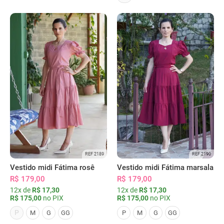
REF 2189
REF 2190
Vestido midi Fátima rosê
Vestido midi Fátima marsala
R$ 179,00
R$ 179,00
12x de
R$ 17,30
12x de
R$ 17,30
R$ 175,00
no PIX
R$ 175,00
no PIX
P
M
G
GG
P
M
G
GG