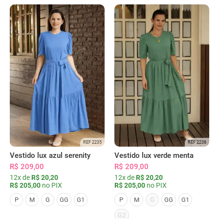
REF 2235
REF 2236
Vestido lux azul serenity
Vestido lux verde menta
R$ 209,00
R$ 209,00
12x de
R$ 20,20
12x de
R$ 20,20
R$ 205,00
no PIX
R$ 205,00
no PIX
G
P
M
G
GG
G1
P
M
GG
G1
G2