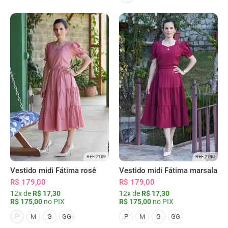
REF 2189
REF 2190
Vestido midi Fátima rosê
Vestido midi Fátima marsala
R$ 179,00
R$ 179,00
12x de
R$ 17,30
12x de
R$ 17,30
R$ 175,00
no PIX
R$ 175,00
no PIX
P
M
G
GG
P
M
G
GG