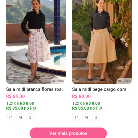
REF 2220
REF 2221
Saia midi branca flores rosas com bolsos
Saia midi bege cargo com bolsos
R$ 89,00
R$ 89,00
12x de
R$ 8,60
12x de
R$ 8,60
R$ 85,00
no PIX
R$ 85,00
no PIX
P
M
G
P
M
G
Ver mais produtos