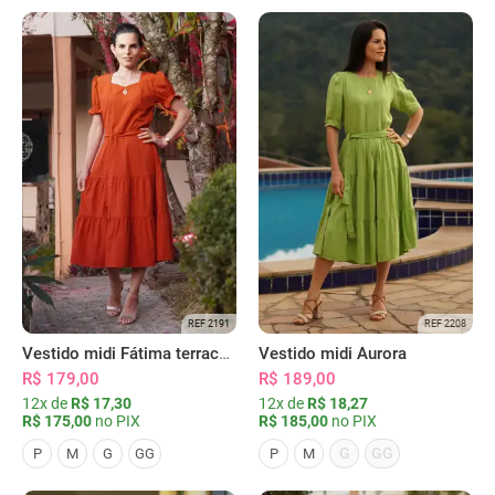
REF 2191
REF 2208
Vestido midi Fátima terracota
Vestido midi Aurora
R$ 179,00
R$ 189,00
12x de
R$ 17,30
12x de
R$ 18,27
R$ 175,00
no PIX
R$ 185,00
no PIX
G
GG
P
M
G
GG
P
M