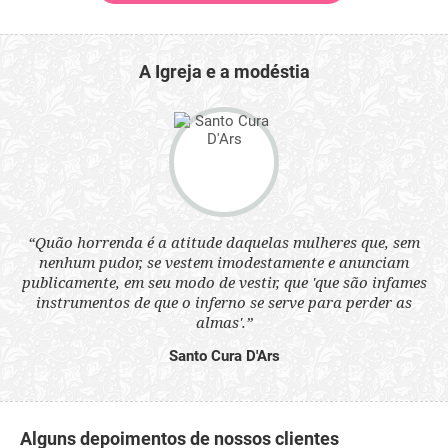
A Igreja e a modéstia
 a
“Quão horrenda é a atitude daquelas mulheres que, sem
“N
s
nenhum pudor, se vestem imodestamente e anunciam
q
ne.
publicamente, em seu modo de vestir, que 'que são infames
ou
instrumentos de que o inferno se serve para perder as
aq
almas'.”
Santo Cura D'Ars
Alguns depoimentos de nossos clientes