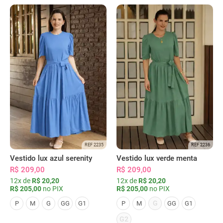
REF 2235
REF 2236
Vestido lux azul serenity
Vestido lux verde menta
R$ 209,00
R$ 209,00
12x de
R$ 20,20
12x de
R$ 20,20
R$ 205,00
no PIX
R$ 205,00
no PIX
G
P
M
G
GG
G1
P
M
GG
G1
G2