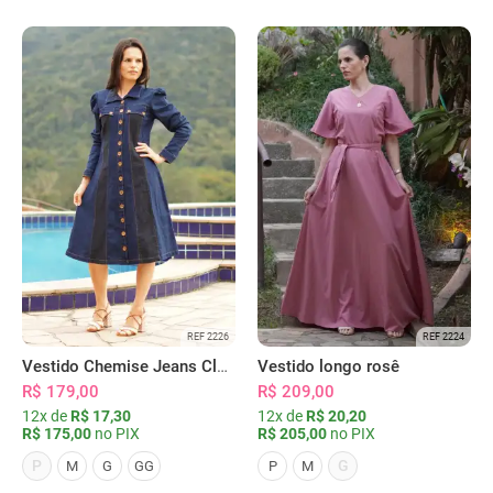
REF 2226
REF 2224
Vestido Chemise Jeans Clássica Serena
Vestido longo rosê
R$ 179,00
R$ 209,00
12x de
R$ 17,30
12x de
R$ 20,20
R$ 175,00
no PIX
R$ 205,00
no PIX
P
G
M
G
GG
P
M