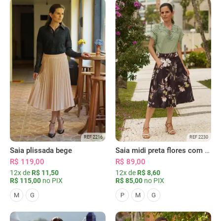
REF 2216
REF 2230
Saia plissada bege
Saia midi preta flores com bolsos
R$ 119,00
R$ 89,00
12x de
R$ 11,50
12x de
R$ 8,60
R$ 115,00
no PIX
R$ 85,00
no PIX
M
G
P
M
G