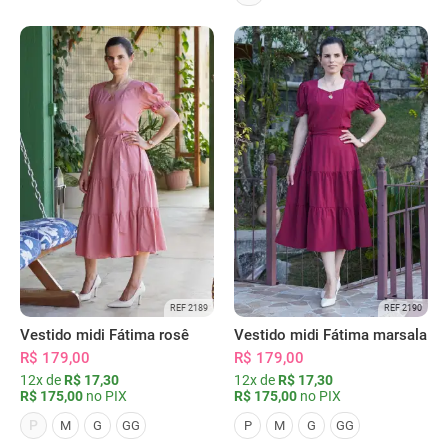
REF 2189
REF 2190
Vestido midi Fátima rosê
Vestido midi Fátima marsala
R$ 179,00
R$ 179,00
12x de
R$ 17,30
12x de
R$ 17,30
R$ 175,00
no PIX
R$ 175,00
no PIX
P
M
G
GG
P
M
G
GG