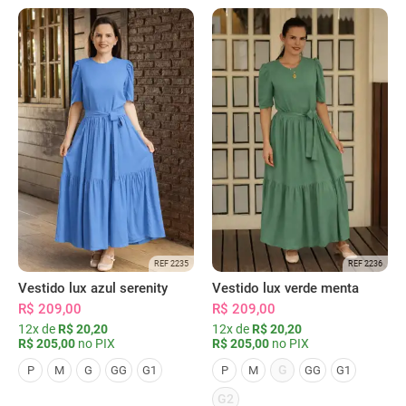
REF 2235
REF 2236
Vestido lux azul serenity
Vestido lux verde menta
R$ 209,00
R$ 209,00
12x de
R$ 20,20
12x de
R$ 20,20
R$ 205,00
no PIX
R$ 205,00
no PIX
G
P
M
G
GG
G1
P
M
GG
G1
G2