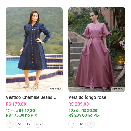
REF 2226
REF 2224
Vestido Chemise Jeans Clássica Serena
Vestido longo rosê
R$ 179,00
R$ 209,00
12x de
R$ 17,30
12x de
R$ 20,20
R$ 175,00
no PIX
R$ 205,00
no PIX
P
G
M
G
GG
P
M