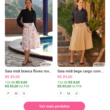
REF 2220
REF 2221
Saia midi branca flores rosas com bolsos
Saia midi bege cargo com bolsos
R$ 89,00
R$ 89,00
12x de
R$ 8,60
12x de
R$ 8,60
R$ 85,00
no PIX
R$ 85,00
no PIX
P
M
G
P
M
G
Ver mais produtos