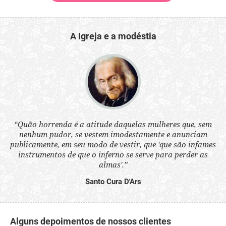
A Igreja e a modéstia
 a
“Quão horrenda é a atitude daquelas mulheres que, sem
“N
s
nenhum pudor, se vestem imodestamente e anunciam
q
ne.
publicamente, em seu modo de vestir, que 'que são infames
ou
instrumentos de que o inferno se serve para perder as
aq
almas'.”
Santo Cura D'Ars
Alguns depoimentos de nossos clientes