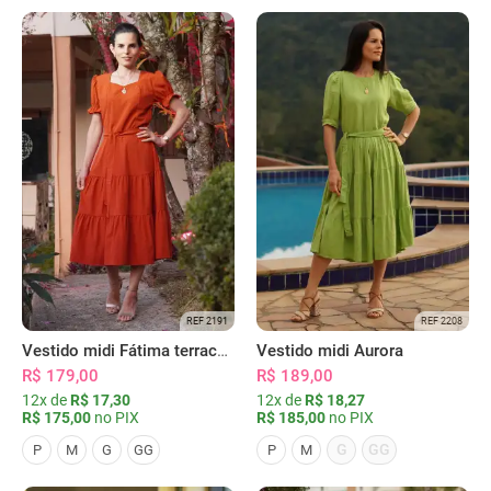
REF 2191
REF 2208
Vestido midi Fátima terracota
Vestido midi Aurora
R$ 179,00
R$ 189,00
12x de
R$ 17,30
12x de
R$ 18,27
R$ 175,00
no PIX
R$ 185,00
no PIX
G
GG
P
M
G
GG
P
M