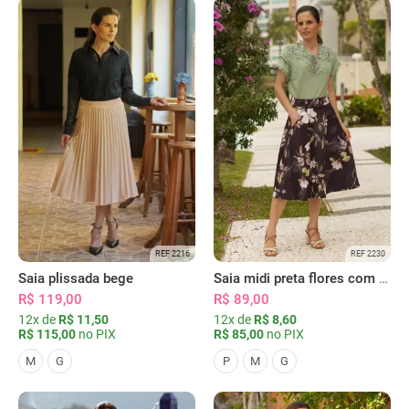
REF 2216
REF 2230
Saia plissada bege
Saia midi preta flores com bolsos
R$ 119,00
R$ 89,00
12x de
R$ 11,50
12x de
R$ 8,60
R$ 115,00
no PIX
R$ 85,00
no PIX
M
G
P
M
G