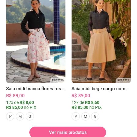
REF 2220
REF 2221
Saia midi branca flores rosas com bolsos
Saia midi bege cargo com bolsos
R$ 89,00
R$ 89,00
12x de
R$ 8,60
12x de
R$ 8,60
R$ 85,00
no PIX
R$ 85,00
no PIX
P
M
G
P
M
G
Ver mais produtos