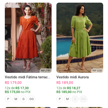
REF 2191
REF 2208
Vestido midi Fátima terracota
Vestido midi Aurora
R$ 179,00
R$ 189,00
12x de
R$ 17,30
12x de
R$ 18,27
R$ 175,00
no PIX
R$ 185,00
no PIX
G
GG
P
M
G
GG
P
M