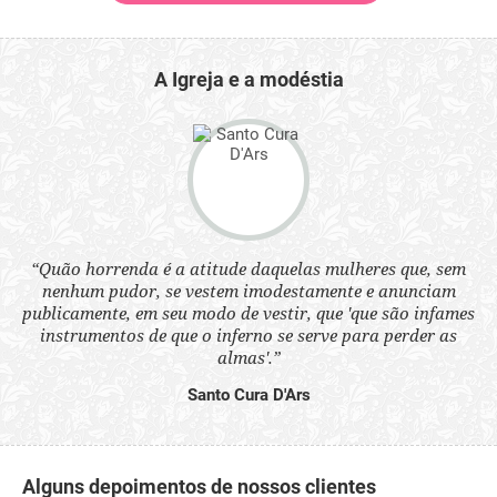
A Igreja e a modéstia
 a
“Quão horrenda é a atitude daquelas mulheres que, sem
“N
s
nenhum pudor, se vestem imodestamente e anunciam
q
ne.
publicamente, em seu modo de vestir, que 'que são infames
ou
instrumentos de que o inferno se serve para perder as
aq
almas'.”
Santo Cura D'Ars
Alguns depoimentos de nossos clientes