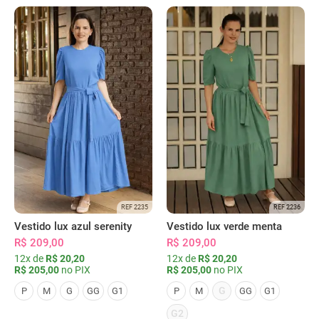
REF 2235
REF 2236
Vestido lux azul serenity
Vestido lux verde menta
R$ 209,00
R$ 209,00
12x de
R$ 20,20
12x de
R$ 20,20
R$ 205,00
no PIX
R$ 205,00
no PIX
G
P
M
G
GG
G1
P
M
GG
G1
G2