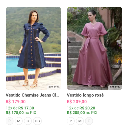
REF 2226
REF 2224
Vestido Chemise Jeans Clássica Serena
Vestido longo rosê
R$ 179,00
R$ 209,00
12x de
R$ 17,30
12x de
R$ 20,20
R$ 175,00
no PIX
R$ 205,00
no PIX
P
G
M
G
GG
P
M