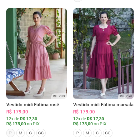
REF 2189
REF 2190
Vestido midi Fátima rosê
Vestido midi Fátima marsala
R$ 179,00
R$ 179,00
12x de
R$ 17,30
12x de
R$ 17,30
R$ 175,00
no PIX
R$ 175,00
no PIX
P
M
G
GG
P
M
G
GG