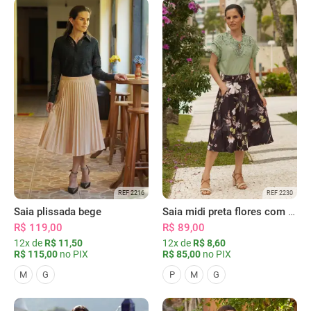
REF 2216
REF 2230
Saia plissada bege
Saia midi preta flores com bolsos
R$ 119,00
R$ 89,00
12x de
R$ 11,50
12x de
R$ 8,60
R$ 115,00
no PIX
R$ 85,00
no PIX
M
G
P
M
G