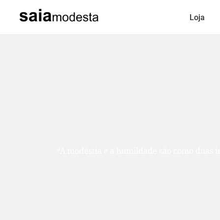
Loja
“A modéstia e a humildade são como duas ir