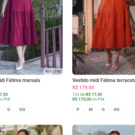
REF 2190
idi Fátima marsala
Vestido midi Fátima terracot
R$ 179,00
7,30
12x de
R$ 17,30
o PIX
R$ 175,00
no PIX
G
GG
P
M
G
GG