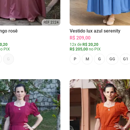
REF 2224
ongo rosê
Vestido lux azul serenity
R$ 209,00
0,20
12x de
R$ 20,20
o PIX
R$ 205,00
no PIX
G
P
M
G
GG
G1