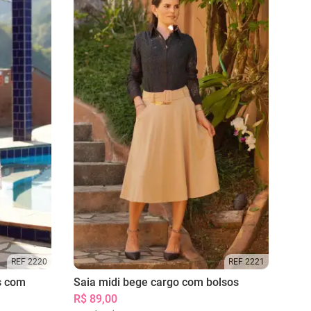
REF 2220
REF 2221
s com
Saia midi bege cargo com bolsos
R$ 89,00