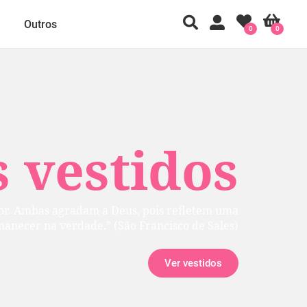
Outros
0
0
 vestidos
rior. Ambas agradam a Deus, pois refletem uma
manecer na verdade.” (São Francisco de Sales)
Ver vestidos