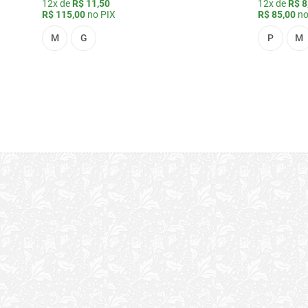
12x de
R$ 11,50
12x de
R$ 8
R$ 115,00
no PIX
R$ 85,00
no
M
G
P
M