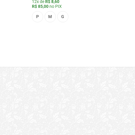
12x de
R$ 8,60
R$ 85,00
no PIX
P
M
G