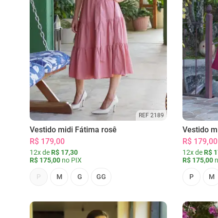
REF 2189
Vestido midi Fátima rosê
Vestido m
R$ 179,00
R$ 179,00
12x de
R$ 17,30
12x de
R$ 1
R$ 175,00
no PIX
R$ 175,00
n
P
M
G
GG
P
M