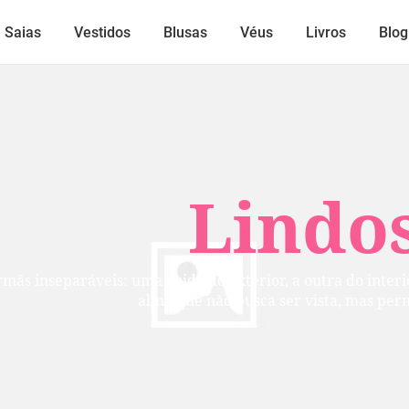
Saias
Vestidos
Blusas
Véus
Livros
Blog
Lindos
mãs inseparáveis: uma cuida do exterior, a outra do inte
alma que não busca ser vista, mas per