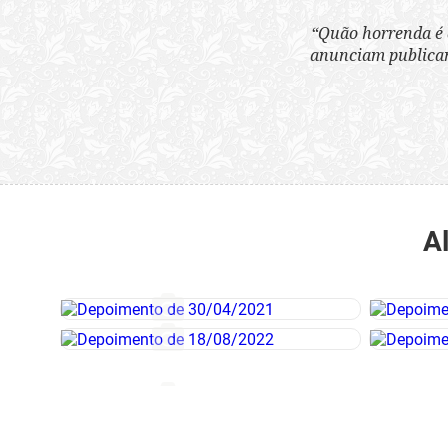
“Quão horrenda é 
anunciam publicame
A