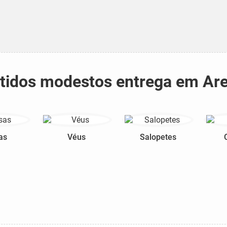
stidos modestos entrega em Are
as
Véus
Salopetes