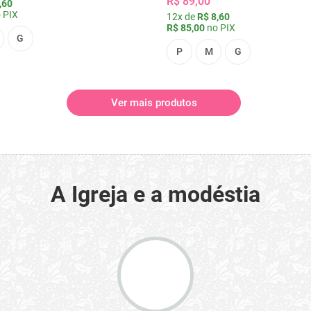
R$ 89,00
,60
 PIX
12x de
R$ 8,60
R$ 85,00
no PIX
G
P
M
G
Ver mais produtos
A Igreja e a modéstia