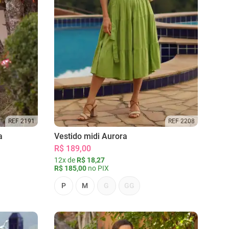
REF 2191
REF 2208
a
Vestido midi Aurora
R$ 189,00
12x de
R$ 18,27
R$ 185,00
no PIX
P
M
G
GG