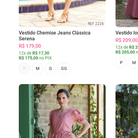
REF 2226
Vestido Chemise Jeans Clássica
Vestido l
Serena
R$ 209,00
R$ 179,00
12x de
R$ 2
R$ 205,00
n
12x de
R$ 17,30
R$ 175,00
no PIX
P
M
P
M
G
GG