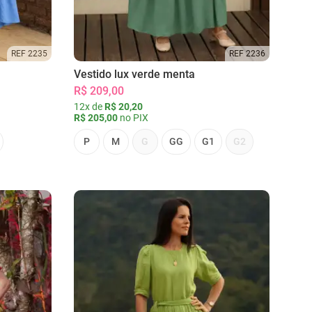
REF 2235
REF 2236
Vestido lux verde menta
R$ 209,00
12x de
R$ 20,20
R$ 205,00
no PIX
P
M
G
GG
G1
G2