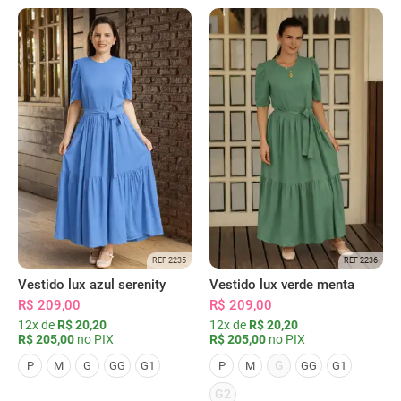
REF 2235
REF 2236
Vestido lux azul serenity
Vestido lux verde menta
R$ 209,00
R$ 209,00
12x de
R$ 20,20
12x de
R$ 20,20
R$ 205,00
no PIX
R$ 205,00
no PIX
G
P
M
G
GG
G1
P
M
GG
G1
G2