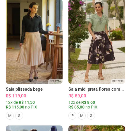
REF 2216
REF 2230
Saia plissada bege
Saia midi preta flores com bolsos
R$ 119,00
R$ 89,00
12x de
R$ 11,50
12x de
R$ 8,60
R$ 115,00
no PIX
R$ 85,00
no PIX
M
G
P
M
G