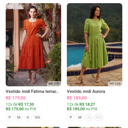
REF 2191
REF 2208
Vestido midi Fátima terracota
Vestido midi Aurora
R$ 179,00
R$ 189,00
12x de
R$ 17,30
12x de
R$ 18,27
R$ 175,00
no PIX
R$ 185,00
no PIX
G
GG
P
M
G
GG
P
M