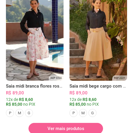
REF 2220
REF 2221
Saia midi branca flores rosas com bolsos
Saia midi bege cargo com bolsos
R$ 89,00
R$ 89,00
12x de
R$ 8,60
12x de
R$ 8,60
R$ 85,00
no PIX
R$ 85,00
no PIX
P
M
G
P
M
G
Ver mais produtos