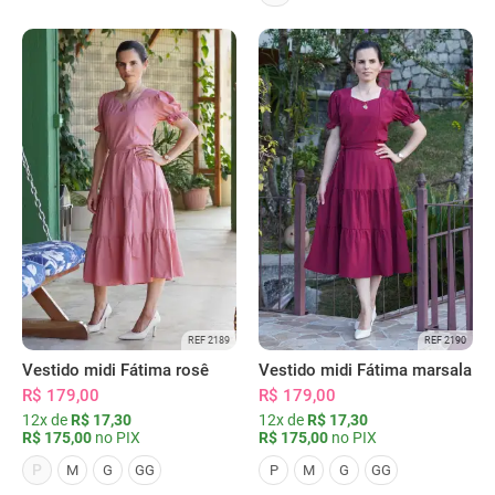
REF 2189
REF 2190
Vestido midi Fátima rosê
Vestido midi Fátima marsala
R$ 179,00
R$ 179,00
12x de
R$ 17,30
12x de
R$ 17,30
R$ 175,00
no PIX
R$ 175,00
no PIX
P
M
G
GG
P
M
G
GG