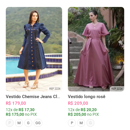
REF 2226
REF 2224
Vestido Chemise Jeans Clássica Serena
Vestido longo rosê
R$ 179,00
R$ 209,00
12x de
R$ 17,30
12x de
R$ 20,20
R$ 175,00
no PIX
R$ 205,00
no PIX
P
G
M
G
GG
P
M