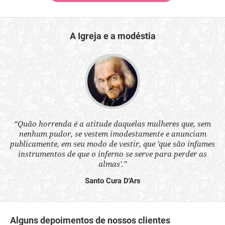
A Igreja e a modéstia
 a
“Quão horrenda é a atitude daquelas mulheres que, sem
“N
s
nenhum pudor, se vestem imodestamente e anunciam
q
ne.
publicamente, em seu modo de vestir, que 'que são infames
ou
instrumentos de que o inferno se serve para perder as
aq
almas'.”
Santo Cura D'Ars
Alguns depoimentos de nossos clientes