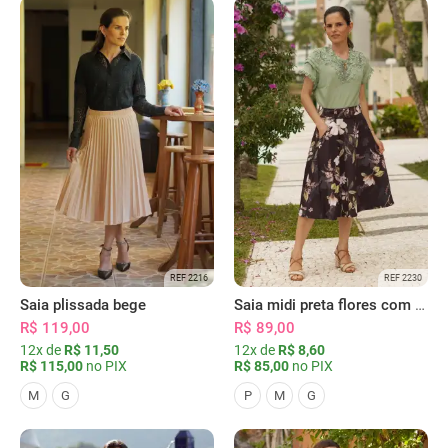
REF 2216
REF 2230
Saia plissada bege
Saia midi preta flores com bolsos
R$ 119,00
R$ 89,00
12x de
R$ 11,50
12x de
R$ 8,60
R$ 115,00
no PIX
R$ 85,00
no PIX
M
G
P
M
G