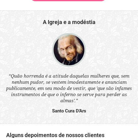
A Igreja e a modéstia
 a
“Quão horrenda é a atitude daquelas mulheres que, sem
“N
s
nenhum pudor, se vestem imodestamente e anunciam
q
ne.
publicamente, em seu modo de vestir, que 'que são infames
ou
instrumentos de que o inferno se serve para perder as
aq
almas'.”
Santo Cura D'Ars
Alguns depoimentos de nossos clientes