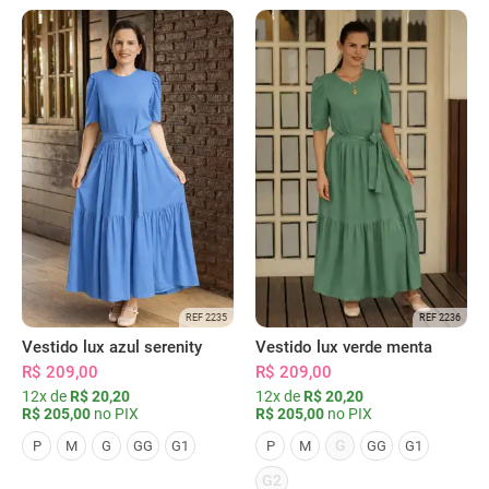
REF 2235
REF 2236
Vestido lux azul serenity
Vestido lux verde menta
R$ 209,00
R$ 209,00
12x de
R$ 20,20
12x de
R$ 20,20
R$ 205,00
no PIX
R$ 205,00
no PIX
G
P
M
G
GG
G1
P
M
GG
G1
G2