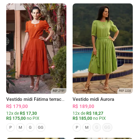
REF 2191
REF 2208
Vestido midi Fátima terracota
Vestido midi Aurora
R$ 179,00
R$ 189,00
12x de
R$ 17,30
12x de
R$ 18,27
R$ 175,00
no PIX
R$ 185,00
no PIX
G
GG
P
M
G
GG
P
M