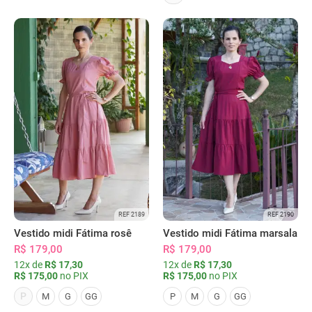
REF 2189
REF 2190
Vestido midi Fátima rosê
Vestido midi Fátima marsala
R$ 179,00
R$ 179,00
12x de
R$ 17,30
12x de
R$ 17,30
R$ 175,00
no PIX
R$ 175,00
no PIX
P
M
G
GG
P
M
G
GG