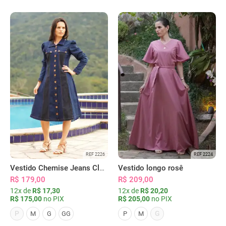
REF 2226
REF 2224
Vestido Chemise Jeans Clássica Serena
Vestido longo rosê
R$ 179,00
R$ 209,00
12x de
R$ 17,30
12x de
R$ 20,20
R$ 175,00
no PIX
R$ 205,00
no PIX
P
G
M
G
GG
P
M