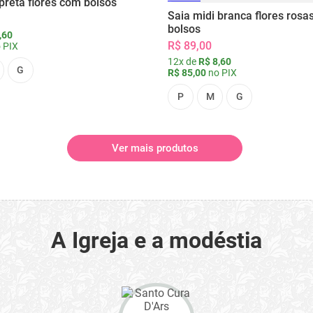
preta flores com bolsos
Saia midi branca flores rosa
bolsos
,60
R$ 89,00
 PIX
12x de
R$ 8,60
G
R$ 85,00
no PIX
P
M
G
Ver mais produtos
A Igreja e a modéstia