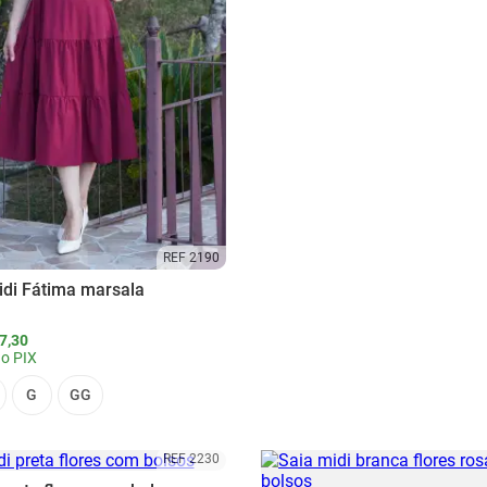
REF 2190
idi Fátima marsala
7,30
o PIX
G
GG
REF 2230