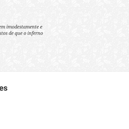
tem imodestamente e
tos de que o inferno
es