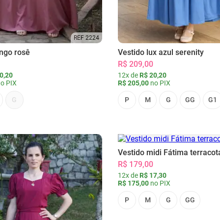
REF 2224
ongo rosê
Vestido lux azul serenity
R$ 209,00
0,20
12x de
R$ 20,20
o PIX
R$ 205,00
no PIX
G
P
M
G
GG
G1
Vestido midi Fátima terracot
R$ 179,00
12x de
R$ 17,30
R$ 175,00
no PIX
P
M
G
GG