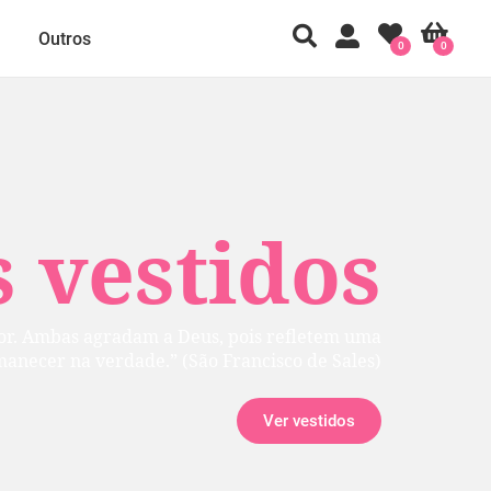
Outros
0
0
 vestidos
rior. Ambas agradam a Deus, pois refletem uma
manecer na verdade.” (São Francisco de Sales)
Ver vestidos