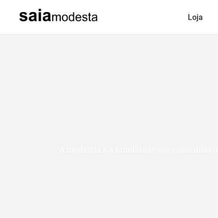
Loja
“A modéstia e a humildade são como duas ir