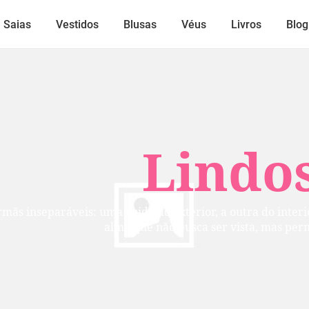
Saias
Vestidos
Blusas
Véus
Livros
Blog
Lindos
mãs inseparáveis: uma cuida do exterior, a outra do inte
alma que não busca ser vista, mas per