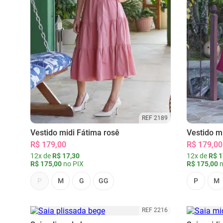
REF 2189
Vestido midi Fátima rosê
Vestido m
R$ 179,00
R$ 179,00
12x de
R$ 17,30
12x de
R$ 1
R$ 175,00
no PIX
R$ 175,00
n
P
M
G
GG
P
M
REF 2216