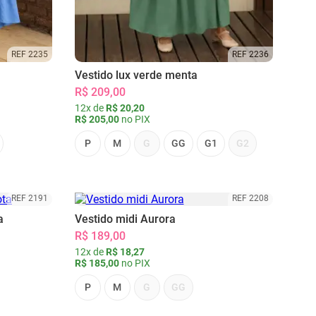
REF 2235
REF 2236
Vestido lux verde menta
R$ 209,00
12x de
R$ 20,20
R$ 205,00
no PIX
P
M
G
GG
G1
G2
REF 2191
REF 2208
a
Vestido midi Aurora
R$ 189,00
12x de
R$ 18,27
R$ 185,00
no PIX
P
M
G
GG