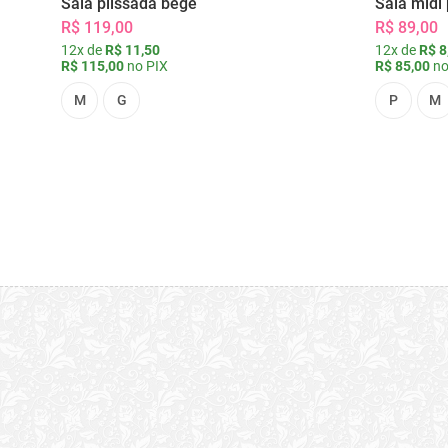
Saia plissada bege
Saia midi 
R$ 119,00
R$ 89,00
12x de
R$ 11,50
12x de
R$ 8
R$ 115,00
no PIX
R$ 85,00
no
M
G
P
M