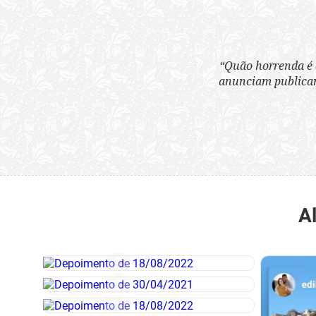
“Quão horrenda é 
anunciam publicame
A