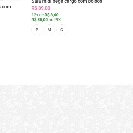
Saia midi bege cargo com bolsos
s com
R$ 89,00
12x de
R$ 8,60
R$ 85,00
no PIX
P
M
G