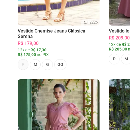
REF 2226
Vestido Chemise Jeans Clássica
Vestido l
Serena
R$ 209,00
R$ 179,00
12x de
R$ 2
R$ 205,00
n
12x de
R$ 17,30
R$ 175,00
no PIX
P
M
P
M
G
GG