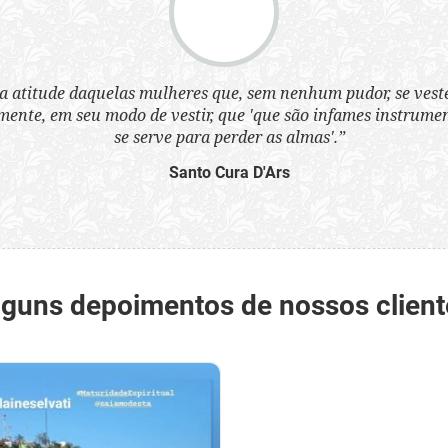
a atitude daquelas mulheres que, sem nenhum pudor, se ves
nte, em seu modo de vestir, que 'que são infames instrumen
se serve para perder as almas'.”
Santo Cura D'Ars
lguns depoimentos de nossos client