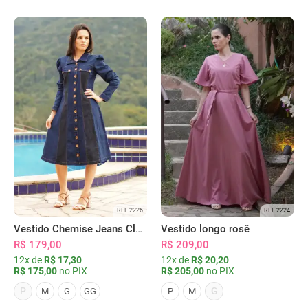
REF 2226
REF 2224
Vestido Chemise Jeans Clássica Serena
Vestido longo rosê
R$ 179,00
R$ 209,00
12x de
R$ 17,30
12x de
R$ 20,20
R$ 175,00
no PIX
R$ 205,00
no PIX
P
G
M
G
GG
P
M