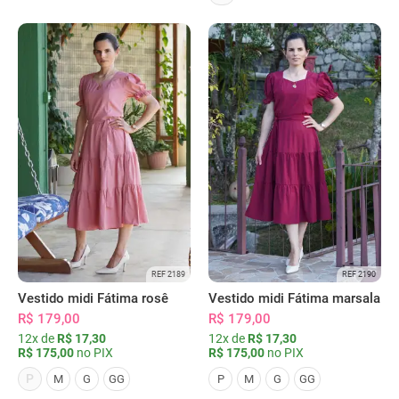
REF 2189
REF 2190
Vestido midi Fátima rosê
Vestido midi Fátima marsala
R$ 179,00
R$ 179,00
12x de
R$ 17,30
12x de
R$ 17,30
R$ 175,00
no PIX
R$ 175,00
no PIX
P
M
G
GG
P
M
G
GG