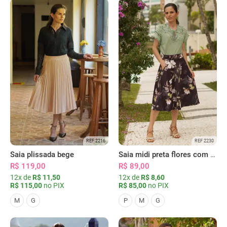
REF 2216
REF 2230
Saia plissada bege
Saia midi preta flores com bolsos
R$ 119,00
R$ 89,00
12x de
R$ 11,50
12x de
R$ 8,60
R$ 115,00
no PIX
R$ 85,00
no PIX
M
G
P
M
G