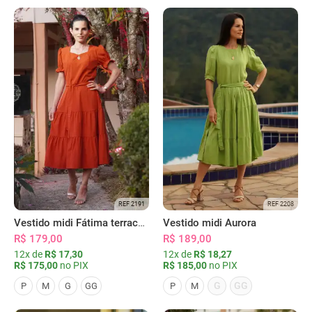
REF 2191
REF 2208
Vestido midi Fátima terracota
Vestido midi Aurora
R$ 179,00
R$ 189,00
12x de
R$ 17,30
12x de
R$ 18,27
R$ 175,00
no PIX
R$ 185,00
no PIX
G
GG
P
M
G
GG
P
M