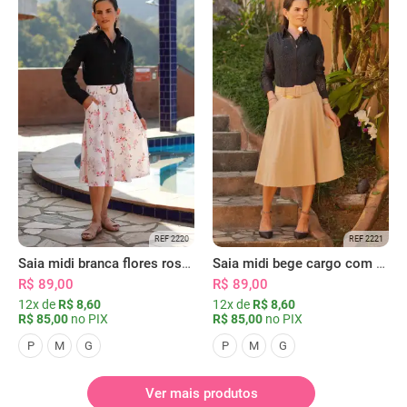
REF 2220
REF 2221
Saia midi branca flores rosas com bolsos
Saia midi bege cargo com bolsos
R$ 89,00
R$ 89,00
12x de
R$ 8,60
12x de
R$ 8,60
R$ 85,00
no PIX
R$ 85,00
no PIX
P
M
G
P
M
G
Ver mais produtos