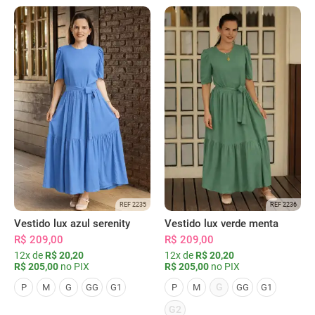
REF 2235
REF 2236
Vestido lux azul serenity
Vestido lux verde menta
R$ 209,00
R$ 209,00
12x de
R$ 20,20
12x de
R$ 20,20
R$ 205,00
no PIX
R$ 205,00
no PIX
G
P
M
G
GG
G1
P
M
GG
G1
G2