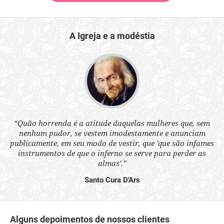
A Igreja e a modéstia
 a
“Quão horrenda é a atitude daquelas mulheres que, sem
“N
s
nenhum pudor, se vestem imodestamente e anunciam
q
ne.
publicamente, em seu modo de vestir, que 'que são infames
ou
instrumentos de que o inferno se serve para perder as
aq
almas'.”
Santo Cura D'Ars
Alguns depoimentos de nossos clientes