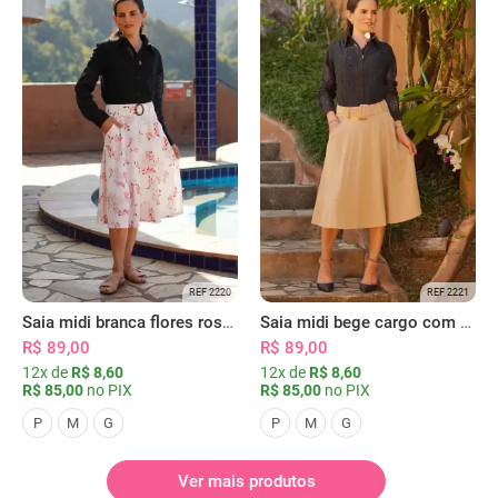
REF 2220
REF 2221
Saia midi branca flores rosas com bolsos
Saia midi bege cargo com bolsos
R$ 89,00
R$ 89,00
12x de
R$ 8,60
12x de
R$ 8,60
R$ 85,00
no PIX
R$ 85,00
no PIX
P
M
G
P
M
G
Ver mais produtos