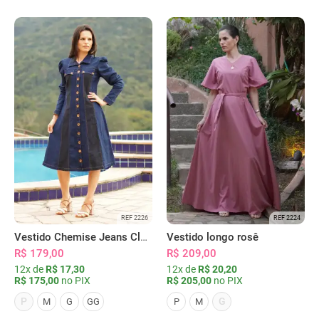
REF 2226
REF 2224
Vestido Chemise Jeans Clássica Serena
Vestido longo rosê
R$ 179,00
R$ 209,00
12x de
R$ 17,30
12x de
R$ 20,20
R$ 175,00
no PIX
R$ 205,00
no PIX
P
G
M
G
GG
P
M