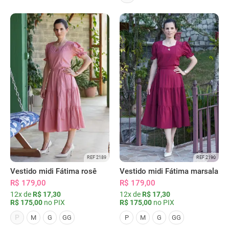
REF 2189
REF 2190
Vestido midi Fátima rosê
Vestido midi Fátima marsala
R$ 179,00
R$ 179,00
12x de
R$ 17,30
12x de
R$ 17,30
R$ 175,00
no PIX
R$ 175,00
no PIX
P
M
G
GG
P
M
G
GG