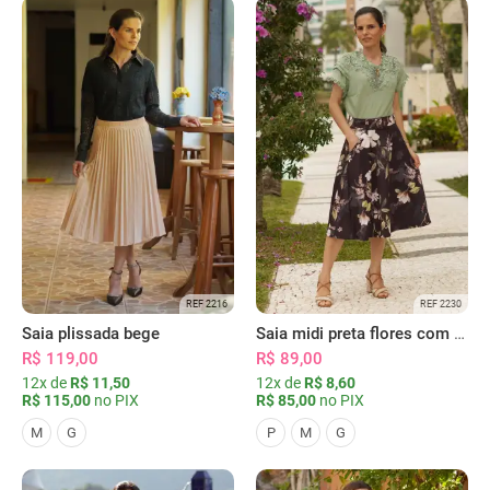
REF 2216
REF 2230
Saia plissada bege
Saia midi preta flores com bolsos
R$ 119,00
R$ 89,00
12x de
R$ 11,50
12x de
R$ 8,60
R$ 115,00
no PIX
R$ 85,00
no PIX
M
G
P
M
G