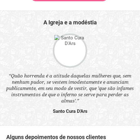
A Igreja e a modéstia
 a
“Quão horrenda é a atitude daquelas mulheres que, sem
“N
s
nenhum pudor, se vestem imodestamente e anunciam
q
ne.
publicamente, em seu modo de vestir, que 'que são infames
ou
instrumentos de que o inferno se serve para perder as
aq
almas'.”
Santo Cura D'Ars
Alguns depoimentos de nossos clientes