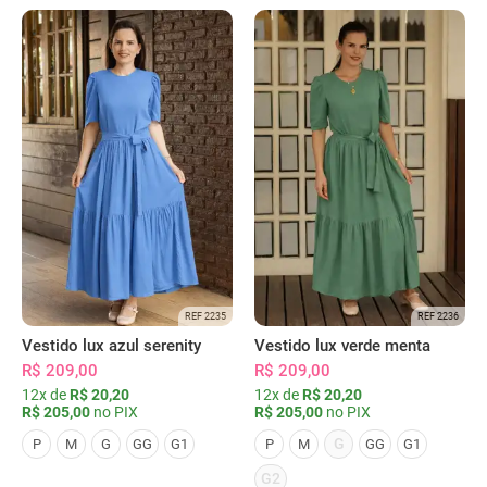
REF 2235
REF 2236
Vestido lux azul serenity
Vestido lux verde menta
R$ 209,00
R$ 209,00
12x de
R$ 20,20
12x de
R$ 20,20
R$ 205,00
no PIX
R$ 205,00
no PIX
G
P
M
G
GG
G1
P
M
GG
G1
G2