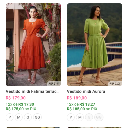
REF 2191
REF 2208
Vestido midi Fátima terracota
Vestido midi Aurora
R$ 179,00
R$ 189,00
12x de
R$ 17,30
12x de
R$ 18,27
R$ 175,00
no PIX
R$ 185,00
no PIX
G
GG
P
M
G
GG
P
M