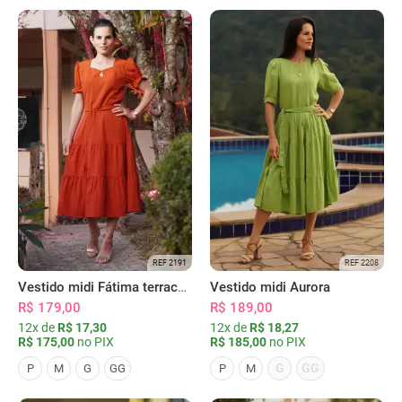
REF 2191
REF 2208
Vestido midi Fátima terracota
Vestido midi Aurora
R$ 179,00
R$ 189,00
12x de
R$ 17,30
12x de
R$ 18,27
R$ 175,00
no PIX
R$ 185,00
no PIX
G
GG
P
M
G
GG
P
M