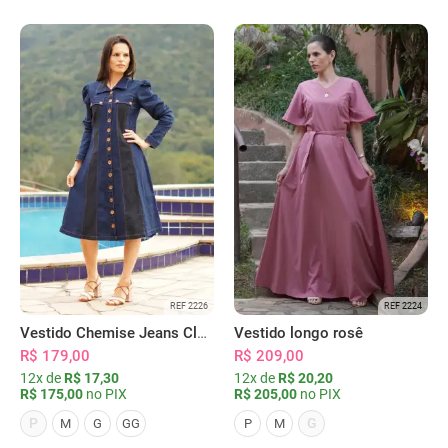
REF 2226
REF 2224
Vestido Chemise Jeans Clássica Serena
Vestido longo rosê
R$ 179,00
R$ 209,00
12x de
R$ 17,30
12x de
R$ 20,20
R$ 175,00
no PIX
R$ 205,00
no PIX
P
G
M
G
GG
P
M