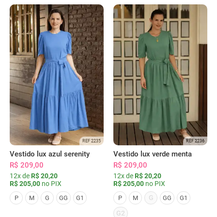
REF 2235
REF 2236
Vestido lux azul serenity
Vestido lux verde menta
R$ 209,00
R$ 209,00
12x de
R$ 20,20
12x de
R$ 20,20
R$ 205,00
no PIX
R$ 205,00
no PIX
G
P
M
G
GG
G1
P
M
GG
G1
G2