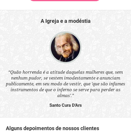
A Igreja e a modéstia
 a
“Quão horrenda é a atitude daquelas mulheres que, sem
“N
s
nenhum pudor, se vestem imodestamente e anunciam
q
ne.
publicamente, em seu modo de vestir, que 'que são infames
ou
instrumentos de que o inferno se serve para perder as
aq
almas'.”
Santo Cura D'Ars
Alguns depoimentos de nossos clientes