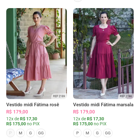
REF 2189
REF 2190
Vestido midi Fátima rosê
Vestido midi Fátima marsala
R$ 179,00
R$ 179,00
12x de
R$ 17,30
12x de
R$ 17,30
R$ 175,00
no PIX
R$ 175,00
no PIX
P
M
G
GG
P
M
G
GG