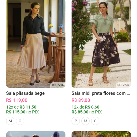
REF 2216
REF 2230
Saia plissada bege
Saia midi preta flores com bolsos
R$ 119,00
R$ 89,00
12x de
R$ 11,50
12x de
R$ 8,60
R$ 115,00
no PIX
R$ 85,00
no PIX
M
G
P
M
G