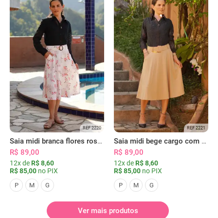
REF 2220
REF 2221
Saia midi branca flores rosas com bolsos
Saia midi bege cargo com bolsos
R$ 89,00
R$ 89,00
12x de
R$ 8,60
12x de
R$ 8,60
R$ 85,00
no PIX
R$ 85,00
no PIX
P
M
G
P
M
G
Ver mais produtos