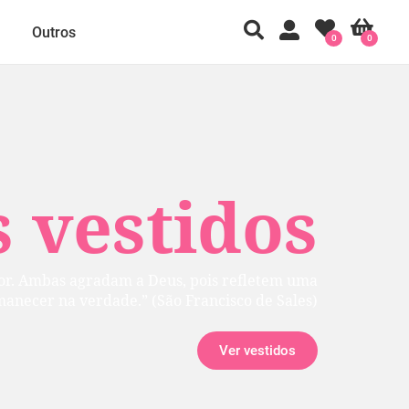
Outros
0
0
 vestidos
rior. Ambas agradam a Deus, pois refletem uma
manecer na verdade.” (São Francisco de Sales)
Ver vestidos