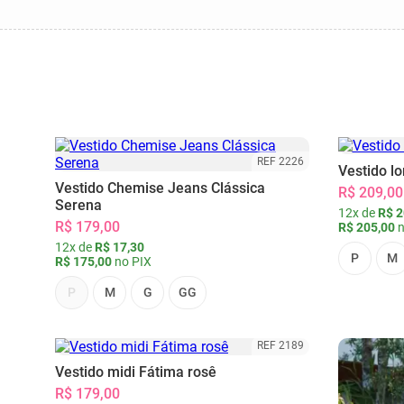
REF 2226
Vestido l
Vestido Chemise Jeans Clássica
R$ 209,00
Serena
12x de
R$ 2
R$ 179,00
R$ 205,00
n
12x de
R$ 17,30
P
M
R$ 175,00
no PIX
P
M
G
GG
REF 2189
Vestido midi Fátima rosê
R$ 179,00