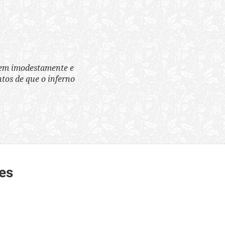
tem imodestamente e
tos de que o inferno
es