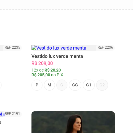
REF 2235
REF 2236
Vestido lux verde menta
R$ 209,00
12x de
R$ 20,20
R$ 205,00
no PIX
P
M
G
GG
G1
G2
REF 2191
a