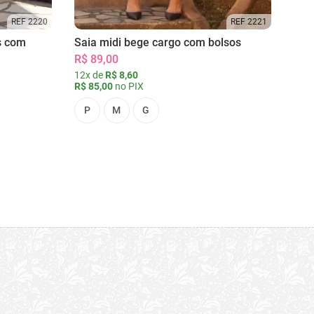
REF 2220
REF 2221
s com
Saia midi bege cargo com bolsos
R$ 89,00
12x de
R$ 8,60
R$ 85,00
no PIX
P
M
G