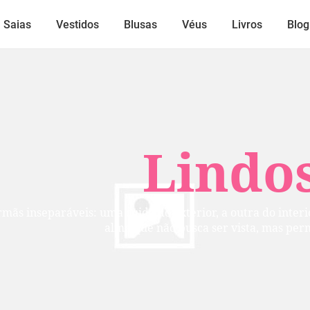
Saias
Vestidos
Blusas
Véus
Livros
Blog
Lindos
mãs inseparáveis: uma cuida do exterior, a outra do inte
alma que não busca ser vista, mas per