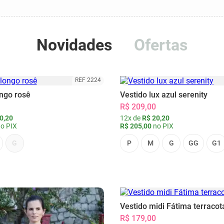
Novidades
Ofertas
REF 2224
ongo rosê
Vestido lux azul serenity
R$ 209,00
0,20
12x de
R$ 20,20
o PIX
R$ 205,00
no PIX
G
P
M
G
GG
G1
Vestido midi Fátima terracot
R$ 179,00