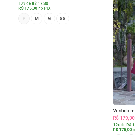
12x de
R$ 17,30
R$ 175,00
no PIX
P
M
G
GG
Vestido m
R$ 179,00
12x de
R$ 1
R$ 175,00
n