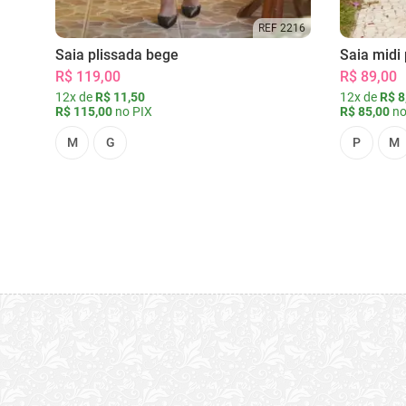
REF 2216
Saia plissada bege
Saia midi 
R$ 119,00
R$ 89,00
12x de
R$ 11,50
12x de
R$ 8
R$ 115,00
no PIX
R$ 85,00
no
M
G
P
M