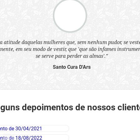
a atitude daquelas mulheres que, sem nenhum pudor, se ves
nte, em seu modo de vestir, que 'que são infames instrumen
se serve para perder as almas'.”
Santo Cura D'Ars
lguns depoimentos de nossos client