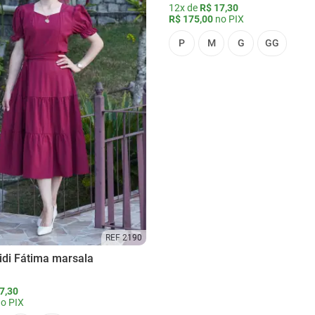
12x de
R$ 17,30
R$ 175,00
no PIX
P
M
G
GG
REF 2190
idi Fátima marsala
7,30
o PIX