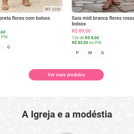
REF 2230
preta flores com bolsos
Saia midi branca flores rosa
bolsos
R$ 89,00
,60
 PIX
12x de
R$ 8,60
R$ 85,00
no PIX
G
P
M
G
Ver mais produtos
A Igreja e a modéstia