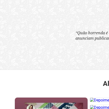
“Quão horrenda é 
anunciam publicame
A