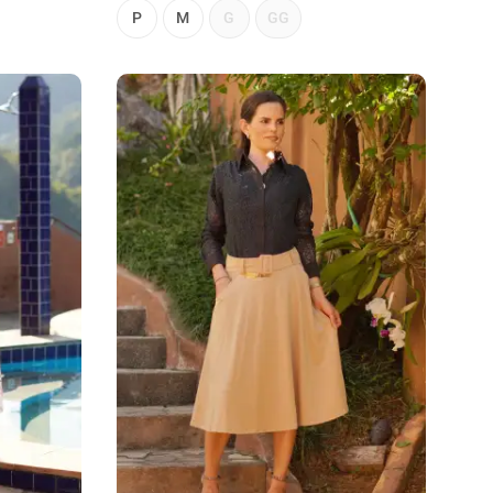
P
M
G
GG