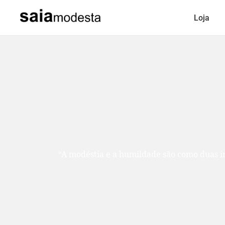
Loja
“A modéstia e a humildade são como duas ir