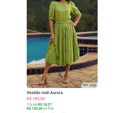
REF 2208
Vestido midi Aurora
R$ 189,00
12x de
R$ 18,27
R$ 185,00
no PIX