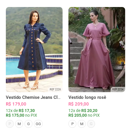
REF 2226
REF 2224
Vestido Chemise Jeans Clássica Serena
Vestido longo rosê
R$ 179,00
R$ 209,00
12x de
R$ 17,30
12x de
R$ 20,20
R$ 175,00
no PIX
R$ 205,00
no PIX
P
G
M
G
GG
P
M