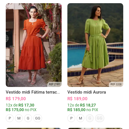
REF 2191
REF 2208
Vestido midi Fátima terracota
Vestido midi Aurora
R$ 179,00
R$ 189,00
12x de
R$ 17,30
12x de
R$ 18,27
R$ 175,00
no PIX
R$ 185,00
no PIX
G
GG
P
M
G
GG
P
M