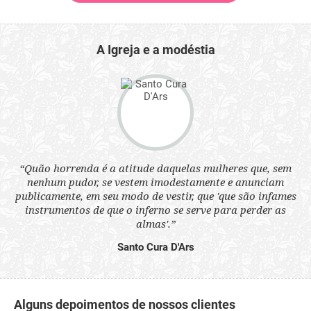
A Igreja e a modéstia
 a
“Quão horrenda é a atitude daquelas mulheres que, sem
“N
s
nenhum pudor, se vestem imodestamente e anunciam
q
ne.
publicamente, em seu modo de vestir, que 'que são infames
ou
instrumentos de que o inferno se serve para perder as
aq
almas'.”
Santo Cura D'Ars
Alguns depoimentos de nossos clientes