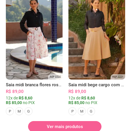
REF 2220
REF 2221
Saia midi branca flores rosas com bolsos
Saia midi bege cargo com bolsos
R$ 89,00
R$ 89,00
12x de
R$ 8,60
12x de
R$ 8,60
R$ 85,00
no PIX
R$ 85,00
no PIX
P
M
G
P
M
G
Ver mais produtos