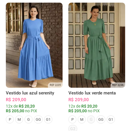
REF 2235
REF 2236
Vestido lux azul serenity
Vestido lux verde menta
R$ 209,00
R$ 209,00
12x de
R$ 20,20
12x de
R$ 20,20
R$ 205,00
no PIX
R$ 205,00
no PIX
G
P
M
G
GG
G1
P
M
GG
G1
G2