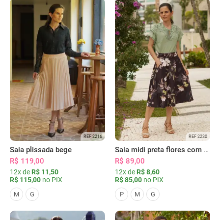
REF 2216
REF 2230
Saia plissada bege
Saia midi preta flores com bolsos
R$ 119,00
R$ 89,00
12x de
R$ 11,50
12x de
R$ 8,60
R$ 115,00
no PIX
R$ 85,00
no PIX
M
G
P
M
G