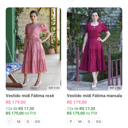
REF 2189
REF 2190
Vestido midi Fátima rosê
Vestido midi Fátima marsala
R$ 179,00
R$ 179,00
12x de
R$ 17,30
12x de
R$ 17,30
R$ 175,00
no PIX
R$ 175,00
no PIX
P
M
G
GG
P
M
G
GG