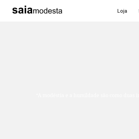
Loja
“A modéstia e a humildade são como duas ir