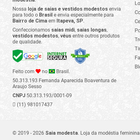
Lo
Nossa
loja de saias e vestidos modestos
envia
C
para todo o
Brasil
e envia especialmente para
Bairro de Cima
em
Itapeva, SP
.
Ce
Confeccionamos
saias midi
,
saias longas
,
Po
vestidos modestos
,
véus
entre outros produtos
Tr
de qualidade.
Ti
Fa
Bl
Feito com
no
Brasil.
50.313.193 Fernanda Aparecida Boaventura de
Araujo Sesso
CNPJ
50.313.193/0001-09
(11) 981017437
© 2019 - 2026
Saia modesta
.
Loja da modéstia feminina