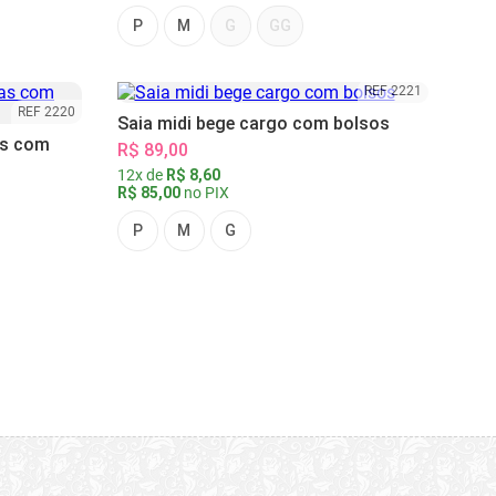
P
M
G
GG
REF 2221
REF 2220
Saia midi bege cargo com bolsos
as com
R$ 89,00
12x de
R$ 8,60
R$ 85,00
no PIX
P
M
G