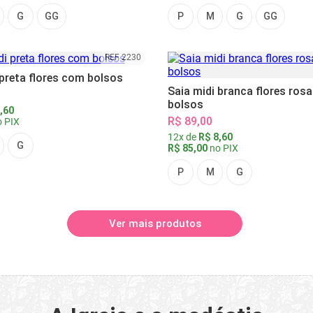
G
GG
P
M
G
GG
REF 2230
 preta flores com bolsos
Saia midi branca flores ros
bolsos
,60
R$ 89,00
 PIX
12x de
R$ 8,60
G
R$ 85,00
no PIX
P
M
G
Ver mais produtos