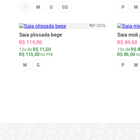
P
M
G
GG
P
M
REF 2216
Saia plissada bege
Saia midi
R$ 119,00
R$ 89,00
12x de
R$ 11,50
12x de
R$ 8
R$ 115,00
no PIX
R$ 85,00
no
M
G
P
M