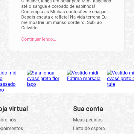
Ó mulher, lança um olhar para Mim, flagelado
até o sangue e coroado de espinhos!
Contempla as Minhas contusões e chagas!…
Depois escuta e reflete! Na vida terrena Eu
me mostrei um manso cordeiro. Subi ao
Calvário…
Continuar lendo…
oja virtual
Sua conta
bre nós
Meus pedidos
epoimentos
Lista de espera