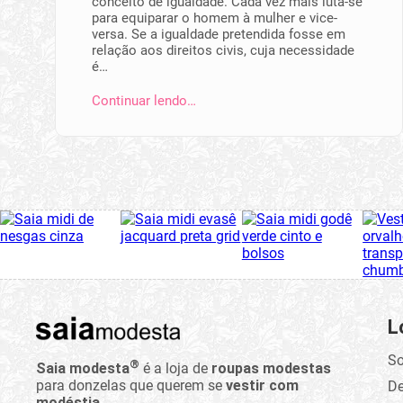
conceito de igualdade. Cada vez mais luta-se
para equiparar o homem à mulher e vice-
versa. Se a igualdade pretendida fosse em
relação aos direitos civis, cuja necessidade
é…
Continuar lendo…
L
So
®
Saia modesta
é a loja de
roupas modestas
para donzelas que querem se
vestir com
D
modéstia
.