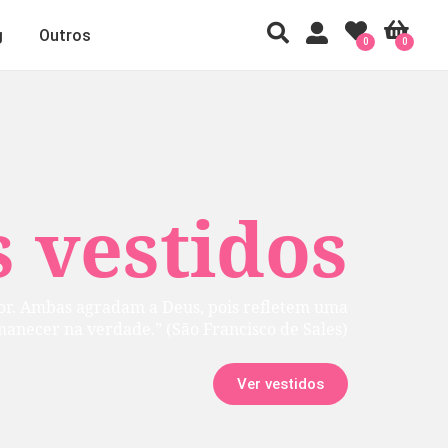
g
Outros
0
0
 vestidos
rior. Ambas agradam a Deus, pois refletem uma
manecer na verdade.” (São Francisco de Sales)
Ver vestidos