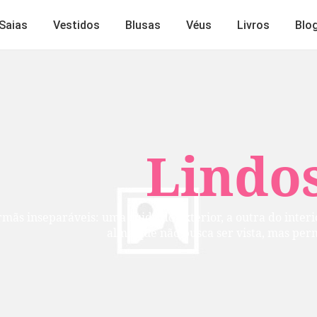
Saias
Vestidos
Blusas
Véus
Livros
Blo
Lindos
mãs inseparáveis: uma cuida do exterior, a outra do inte
alma que não busca ser vista, mas per