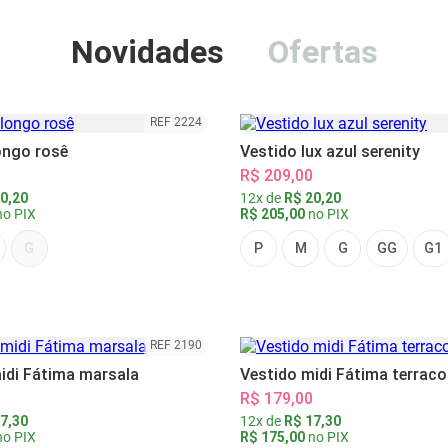
Novidades
Ofertas
REF 2224
ongo rosê
Vestido lux azul serenity
R$ 209,00
0,20
12x de
R$ 20,20
o PIX
R$ 205,00
no PIX
G
P
M
G
GG
G1
REF 2190
idi Fátima marsala
Vestido midi Fátima terraco
R$ 179,00
7,30
12x de
R$ 17,30
o PIX
R$ 175,00
no PIX