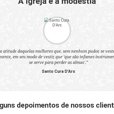
A Igreja e a modéstia
a atitude daquelas mulheres que, sem nenhum pudor, se ves
nte, em seu modo de vestir, que 'que são infames instrumen
se serve para perder as almas'.”
Santo Cura D'Ars
guns depoimentos de nossos clien