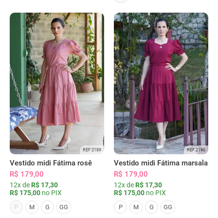
REF 2189
REF 2190
Vestido midi Fátima rosê
Vestido midi Fátima marsala
R$ 179,00
R$ 179,00
12x de
R$ 17,30
12x de
R$ 17,30
R$ 175,00
no PIX
R$ 175,00
no PIX
P
M
G
GG
P
M
G
GG