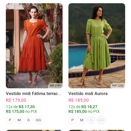
REF 2191
REF 2208
Vestido midi Fátima terracota
Vestido midi Aurora
R$ 179,00
R$ 189,00
12x de
R$ 17,30
12x de
R$ 18,27
R$ 175,00
no PIX
R$ 185,00
no PIX
G
GG
P
M
G
GG
P
M