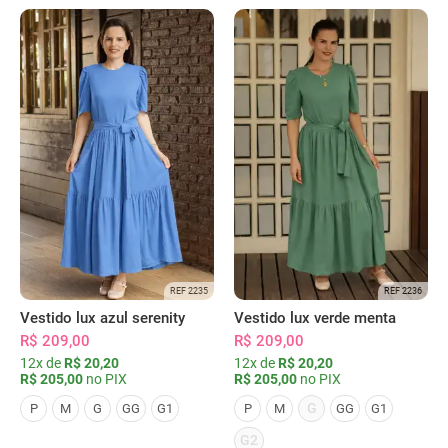
REF 2235
REF 2236
Vestido lux azul serenity
Vestido lux verde menta
R$ 209,00
R$ 209,00
12x de
R$ 20,20
12x de
R$ 20,20
R$ 205,00
no PIX
R$ 205,00
no PIX
G
P
M
G
GG
G1
P
M
GG
G1
G2