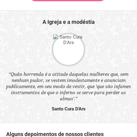
A Igreja e a modéstia
“Quão horrenda é a atitude daquelas mulheres que, sem
 a
“N
nenhum pudor, se vestem imodestamente e anunciam
s
q
publicamente, em seu modo de vestir, que 'que são infames
ne.
ou
instrumentos de que o inferno se serve para perder as
aq
almas'.”
Santo Cura D'Ars
Alguns depoimentos de nossos clientes