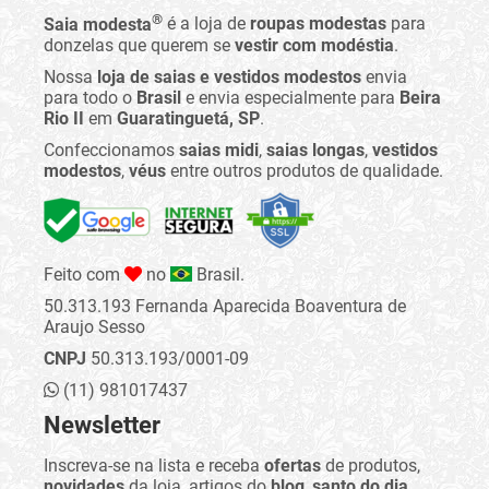
®
Saia modesta
é a loja de
roupas modestas
para
donzelas que querem se
vestir com modéstia
.
Nossa
loja de saias e vestidos modestos
envia
para todo o
Brasil
e envia especialmente para
Beira
Rio II
em
Guaratinguetá, SP
.
Confeccionamos
saias midi
,
saias longas
,
vestidos
modestos
,
véus
entre outros produtos de qualidade.
Feito com
no
Brasil.
50.313.193 Fernanda Aparecida Boaventura de
Araujo Sesso
CNPJ
50.313.193/0001-09
(11) 981017437
Newsletter
Inscreva-se na lista e receba
ofertas
de produtos,
novidades
da loja, artigos do
blog
,
santo do dia
,