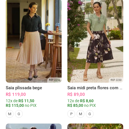
REF 2216
REF 2230
Saia plissada bege
Saia midi preta flores com bolsos
R$ 119,00
R$ 89,00
12x de
R$ 11,50
12x de
R$ 8,60
R$ 115,00
no PIX
R$ 85,00
no PIX
M
G
P
M
G