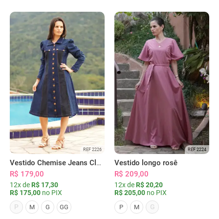
REF 2226
REF 2224
Vestido Chemise Jeans Clássica Serena
Vestido longo rosê
R$ 179,00
R$ 209,00
12x de
R$ 17,30
12x de
R$ 20,20
R$ 175,00
no PIX
R$ 205,00
no PIX
P
G
M
G
GG
P
M