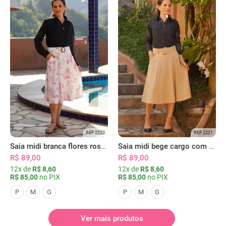
REF 2220
REF 2221
Saia midi branca flores rosas com bolsos
Saia midi bege cargo com bolsos
R$ 89,00
R$ 89,00
12x de
R$ 8,60
12x de
R$ 8,60
R$ 85,00
no PIX
R$ 85,00
no PIX
P
M
G
P
M
G
Ver mais produtos