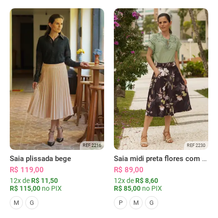
REF 2216
REF 2230
Saia plissada bege
Saia midi preta flores com bolsos
R$ 119,00
R$ 89,00
12x de
R$ 11,50
12x de
R$ 8,60
R$ 115,00
no PIX
R$ 85,00
no PIX
M
G
P
M
G