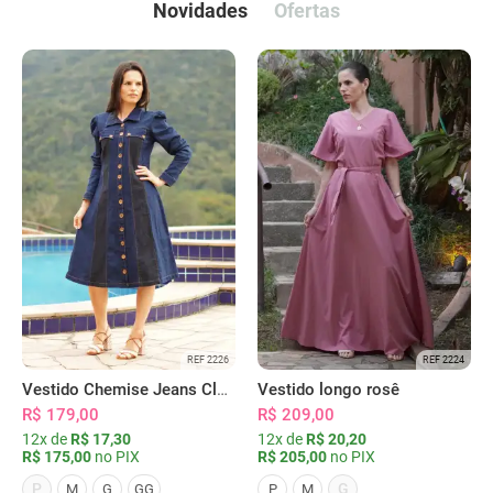
Novidades
Ofertas
REF 2226
REF 2224
Vestido Chemise Jeans Clássica Serena
Vestido longo rosê
R$ 179,00
R$ 209,00
12x de
R$ 17,30
12x de
R$ 20,20
R$ 175,00
no PIX
R$ 205,00
no PIX
P
G
M
G
GG
P
M