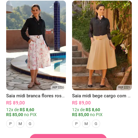
REF 2220
REF 2221
Saia midi branca flores rosas com bolsos
Saia midi bege cargo com bolsos
R$ 89,00
R$ 89,00
12x de
R$ 8,60
12x de
R$ 8,60
R$ 85,00
no PIX
R$ 85,00
no PIX
P
M
G
P
M
G