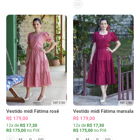
G2
REF 2189
REF 2190
Vestido midi Fátima rosê
Vestido midi Fátima marsala
R$ 179,00
R$ 179,00
12x de
R$ 17,30
12x de
R$ 17,30
R$ 175,00
no PIX
R$ 175,00
no PIX
P
M
G
GG
P
M
G
GG