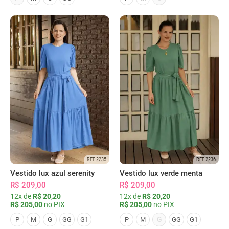
REF 2235
REF 2236
Vestido lux azul serenity
Vestido lux verde menta
R$ 209,00
R$ 209,00
12x de
R$ 20,20
12x de
R$ 20,20
R$ 205,00
no PIX
R$ 205,00
no PIX
G
P
M
G
GG
G1
P
M
GG
G1