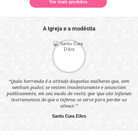
Ver mais produtos
A Igreja e a modéstia
 a
“Quão horrenda é a atitude daquelas mulheres que, sem
“N
s
nenhum pudor, se vestem imodestamente e anunciam
q
ne.
publicamente, em seu modo de vestir, que 'que são infames
ou
instrumentos de que o inferno se serve para perder as
aq
almas'.”
Santo Cura D'Ars