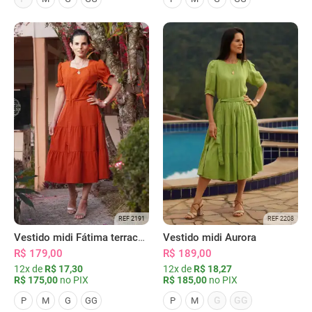
REF 2191
REF 2208
Vestido midi Fátima terracota
Vestido midi Aurora
R$ 179,00
R$ 189,00
12x de
R$ 17,30
12x de
R$ 18,27
R$ 175,00
no PIX
R$ 185,00
no PIX
G
GG
P
M
G
GG
P
M