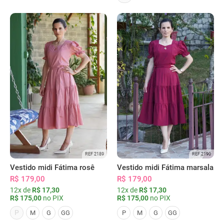
REF 2189
REF 2190
Vestido midi Fátima rosê
Vestido midi Fátima marsala
R$ 179,00
R$ 179,00
12x de
R$ 17,30
12x de
R$ 17,30
R$ 175,00
no PIX
R$ 175,00
no PIX
P
M
G
GG
P
M
G
GG