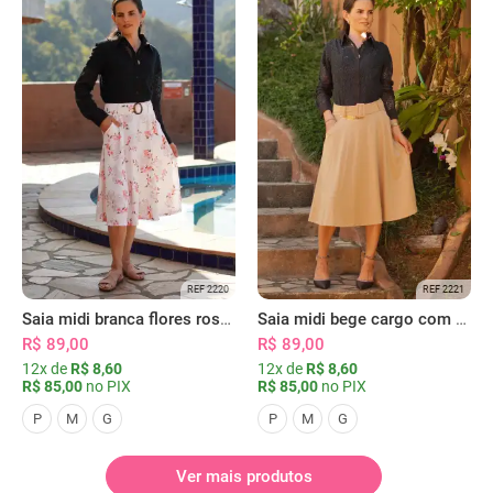
REF 2220
REF 2221
Saia midi branca flores rosas com bolsos
Saia midi bege cargo com bolsos
R$ 89,00
R$ 89,00
12x de
R$ 8,60
12x de
R$ 8,60
R$ 85,00
no PIX
R$ 85,00
no PIX
P
M
G
P
M
G
Ver mais produtos