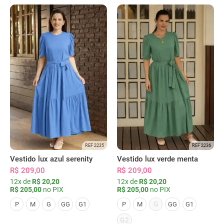
REF 2235
REF 2236
Vestido lux azul serenity
Vestido lux verde menta
R$ 209,00
R$ 209,00
12x de
R$ 20,20
12x de
R$ 20,20
R$ 205,00
no PIX
R$ 205,00
no PIX
G
P
M
G
GG
G1
P
M
GG
G1
G2