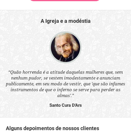
A Igreja e a modéstia
 a
“Quão horrenda é a atitude daquelas mulheres que, sem
“N
s
nenhum pudor, se vestem imodestamente e anunciam
q
ne.
publicamente, em seu modo de vestir, que 'que são infames
ou
instrumentos de que o inferno se serve para perder as
aq
almas'.”
Santo Cura D'Ars
Alguns depoimentos de nossos clientes