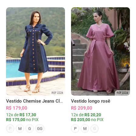
REF 2226
REF 2224
Vestido Chemise Jeans Clássica Serena
Vestido longo rosê
R$ 179,00
R$ 209,00
12x de
R$ 17,30
12x de
R$ 20,20
R$ 175,00
no PIX
R$ 205,00
no PIX
P
G
M
G
GG
P
M