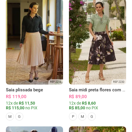
REF 2216
REF 2230
Saia plissada bege
Saia midi preta flores com bolsos
R$ 119,00
R$ 89,00
12x de
R$ 11,50
12x de
R$ 8,60
R$ 115,00
no PIX
R$ 85,00
no PIX
M
G
P
M
G