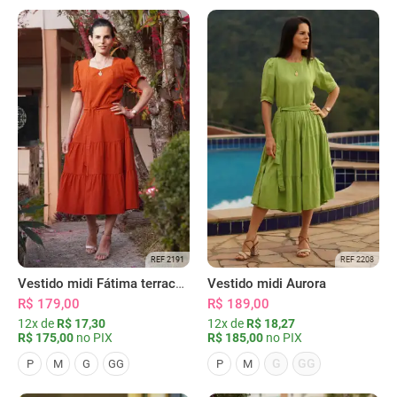
REF 2191
REF 2208
Vestido midi Fátima terracota
Vestido midi Aurora
R$ 179,00
R$ 189,00
12x de
R$ 17,30
12x de
R$ 18,27
R$ 175,00
no PIX
R$ 185,00
no PIX
G
GG
P
M
G
GG
P
M