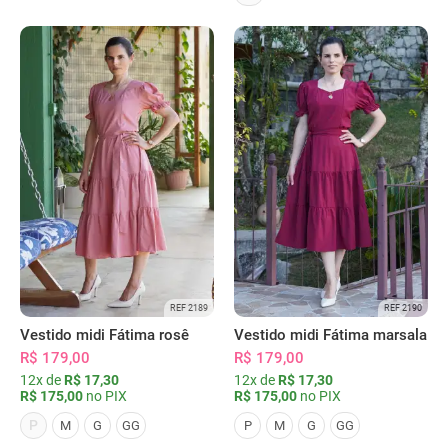
REF 2189
REF 2190
Vestido midi Fátima rosê
Vestido midi Fátima marsala
R$ 179,00
R$ 179,00
12x de
R$ 17,30
12x de
R$ 17,30
R$ 175,00
no PIX
R$ 175,00
no PIX
P
M
G
GG
P
M
G
GG