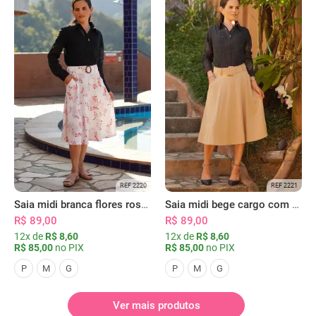
REF 2220
REF 2221
Saia midi branca flores rosas com bolsos
Saia midi bege cargo com bolsos
R$ 89,00
R$ 89,00
12x de
R$ 8,60
12x de
R$ 8,60
R$ 85,00
no PIX
R$ 85,00
no PIX
P
M
G
P
M
G
Ver mais produtos