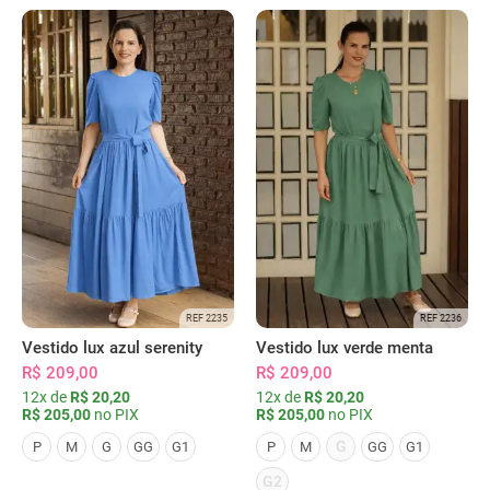
REF 2235
REF 2236
Vestido lux azul serenity
Vestido lux verde menta
R$ 209,00
R$ 209,00
12x de
R$ 20,20
12x de
R$ 20,20
R$ 205,00
no PIX
R$ 205,00
no PIX
G
P
M
G
GG
G1
P
M
GG
G1
G2