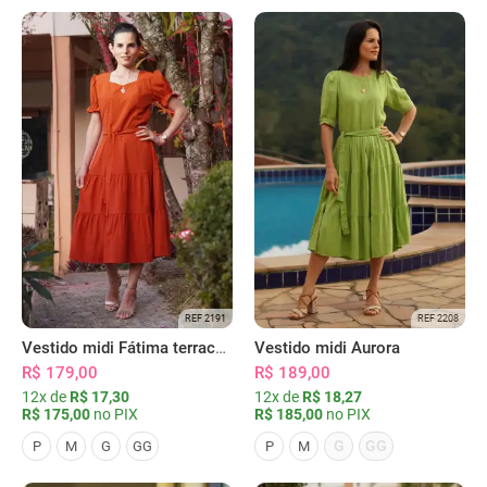
REF 2191
REF 2208
Vestido midi Fátima terracota
Vestido midi Aurora
R$ 179,00
R$ 189,00
12x de
R$ 17,30
12x de
R$ 18,27
R$ 175,00
no PIX
R$ 185,00
no PIX
G
GG
P
M
G
GG
P
M