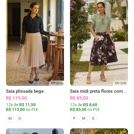
REF 2216
REF 2230
Saia plissada bege
Saia midi preta flores com bolsos
R$ 119,00
R$ 89,00
12x de
R$ 11,50
12x de
R$ 8,60
R$ 115,00
no PIX
R$ 85,00
no PIX
M
G
P
M
G