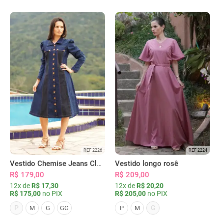
REF 2226
REF 2224
Vestido Chemise Jeans Clássica Serena
Vestido longo rosê
R$ 179,00
R$ 209,00
12x de
R$ 17,30
12x de
R$ 20,20
R$ 175,00
no PIX
R$ 205,00
no PIX
P
G
M
G
GG
P
M