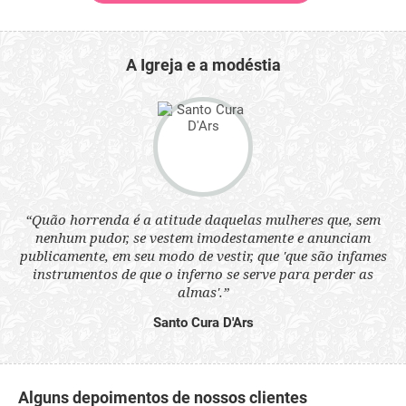
A Igreja e a modéstia
 a
“Quão horrenda é a atitude daquelas mulheres que, sem
“N
s
nenhum pudor, se vestem imodestamente e anunciam
q
ne.
publicamente, em seu modo de vestir, que 'que são infames
ou
instrumentos de que o inferno se serve para perder as
aq
almas'.”
Santo Cura D'Ars
Alguns depoimentos de nossos clientes