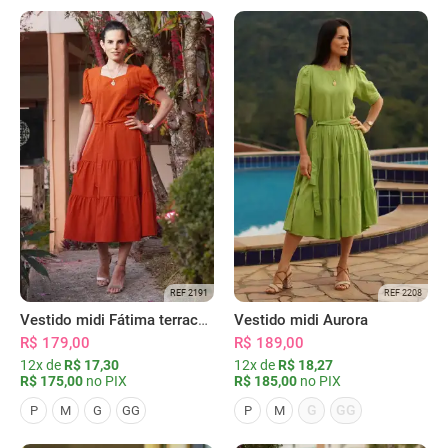
REF 2191
REF 2208
Vestido midi Fátima terracota
Vestido midi Aurora
R$ 179,00
R$ 189,00
12x de
R$ 17,30
12x de
R$ 18,27
R$ 175,00
no PIX
R$ 185,00
no PIX
G
GG
P
M
G
GG
P
M