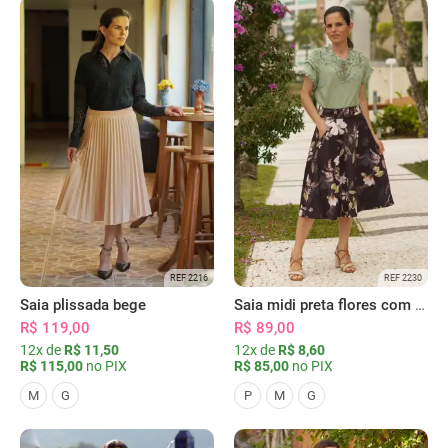
REF 2216
REF 2230
Saia plissada bege
Saia midi preta flores com bolsos
R$ 119,00
R$ 89,00
12x de
R$ 11,50
12x de
R$ 8,60
R$ 115,00
no PIX
R$ 85,00
no PIX
M
G
P
M
G