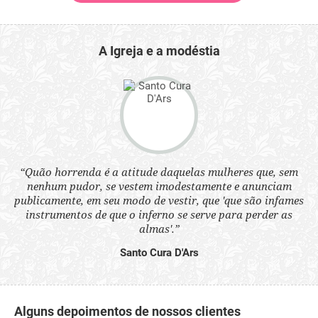
A Igreja e a modéstia
“Quão horrenda é a atitude daquelas mulheres que, sem
 a
“N
nenhum pudor, se vestem imodestamente e anunciam
s
q
publicamente, em seu modo de vestir, que 'que são infames
ne.
ou
instrumentos de que o inferno se serve para perder as
aq
almas'.”
Santo Cura D'Ars
Alguns depoimentos de nossos clientes