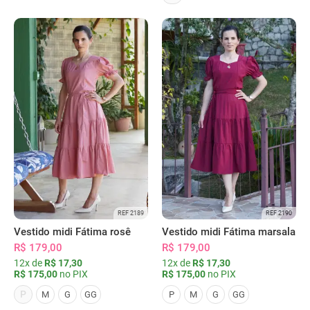
REF 2189
REF 2190
Vestido midi Fátima rosê
Vestido midi Fátima marsala
R$ 179,00
R$ 179,00
12x de
R$ 17,30
12x de
R$ 17,30
R$ 175,00
no PIX
R$ 175,00
no PIX
P
M
G
GG
P
M
G
GG