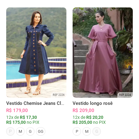
REF 2226
REF 2224
Vestido Chemise Jeans Clássica Serena
Vestido longo rosê
R$ 179,00
R$ 209,00
12x de
R$ 17,30
12x de
R$ 20,20
R$ 175,00
no PIX
R$ 205,00
no PIX
P
G
M
G
GG
P
M