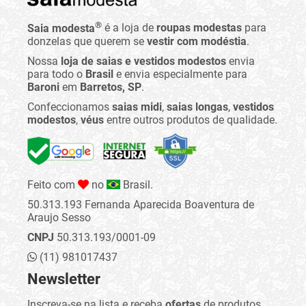
®
Saia modesta
é a loja de
roupas modestas
para
donzelas que querem se
vestir com modéstia
.
Nossa
loja de saias e vestidos modestos
envia
para todo o
Brasil
e envia especialmente para
Baroni
em
Barretos, SP
.
Confeccionamos
saias midi
,
saias longas
,
vestidos
modestos
,
véus
entre outros produtos de qualidade.
Feito com
no
Brasil.
50.313.193 Fernanda Aparecida Boaventura de
Araujo Sesso
CNPJ
50.313.193/0001-09
(11) 981017437
Newsletter
Inscreva-se na lista e receba
ofertas
de produtos,