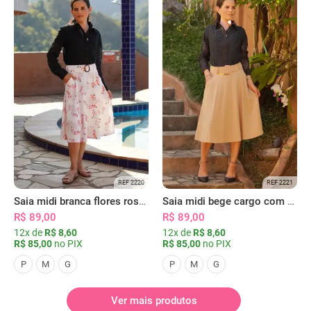
REF 2220
REF 2221
Saia midi branca flores rosas com bolsos
Saia midi bege cargo com bolsos
R$ 89,00
R$ 89,00
12x de
R$ 8,60
12x de
R$ 8,60
R$ 85,00
no PIX
R$ 85,00
no PIX
P
M
G
P
M
G
Ver mais produtos