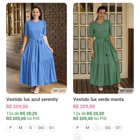
REF 2235
REF 2236
Vestido lux azul serenity
Vestido lux verde menta
R$ 209,00
R$ 209,00
12x de
R$ 20,20
12x de
R$ 20,20
R$ 205,00
no PIX
R$ 205,00
no PIX
G
P
M
G
GG
G1
P
M
GG
G1
G2