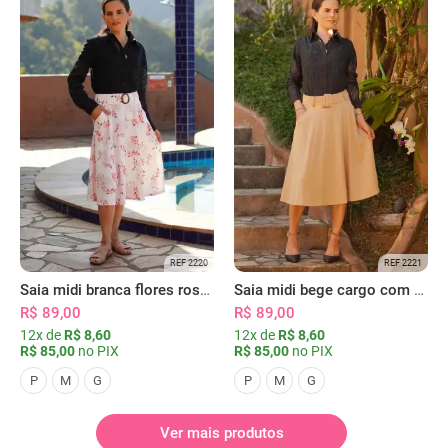
REF 2220
REF 2221
Saia midi branca flores rosas com bolsos
Saia midi bege cargo com bolsos
R$ 89,00
R$ 89,00
12x de
R$ 8,60
12x de
R$ 8,60
R$ 85,00
no PIX
R$ 85,00
no PIX
P
M
G
P
M
G
Ver mais produtos