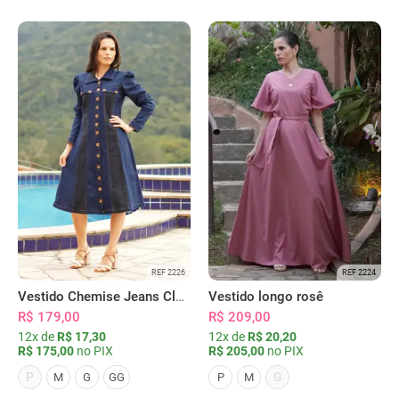
REF 2226
REF 2224
Vestido Chemise Jeans Clássica Serena
Vestido longo rosê
R$ 179,00
R$ 209,00
12x de
R$ 17,30
12x de
R$ 20,20
R$ 175,00
no PIX
R$ 205,00
no PIX
P
G
M
G
GG
P
M