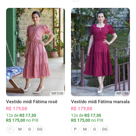
REF 2189
REF 2190
Vestido midi Fátima rosê
Vestido midi Fátima marsala
R$ 179,00
R$ 179,00
12x de
R$ 17,30
12x de
R$ 17,30
R$ 175,00
no PIX
R$ 175,00
no PIX
P
M
G
GG
P
M
G
GG