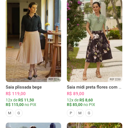
REF 2216
REF 2230
Saia plissada bege
Saia midi preta flores com bolsos
R$ 119,00
R$ 89,00
12x de
R$ 11,50
12x de
R$ 8,60
R$ 115,00
no PIX
R$ 85,00
no PIX
M
G
P
M
G