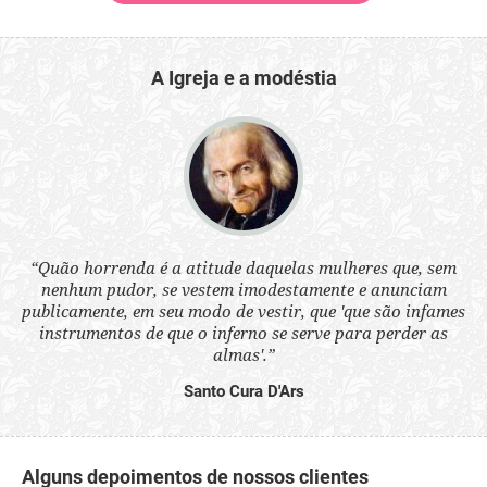
A Igreja e a modéstia
 a
“Quão horrenda é a atitude daquelas mulheres que, sem
“N
s
nenhum pudor, se vestem imodestamente e anunciam
q
ne.
publicamente, em seu modo de vestir, que 'que são infames
ou
instrumentos de que o inferno se serve para perder as
aq
almas'.”
Santo Cura D'Ars
Alguns depoimentos de nossos clientes