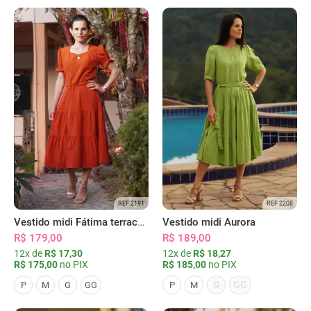
REF 2191
REF 2208
Vestido midi Fátima terracota
Vestido midi Aurora
R$ 179,00
R$ 189,00
12x de
R$ 17,30
12x de
R$ 18,27
R$ 175,00
no PIX
R$ 185,00
no PIX
G
GG
P
M
G
GG
P
M