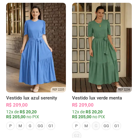
REF 2235
REF 2236
Vestido lux azul serenity
Vestido lux verde menta
R$ 209,00
R$ 209,00
12x de
R$ 20,20
12x de
R$ 20,20
R$ 205,00
no PIX
R$ 205,00
no PIX
G
P
M
G
GG
G1
P
M
GG
G1
G2