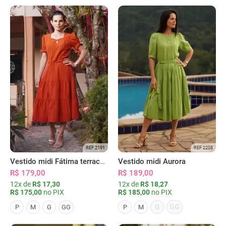
REF 2191
REF 2208
Vestido midi Fátima terracota
Vestido midi Aurora
R$ 179,00
R$ 189,00
12x de
R$ 17,30
12x de
R$ 18,27
R$ 175,00
no PIX
R$ 185,00
no PIX
G
GG
P
M
G
GG
P
M