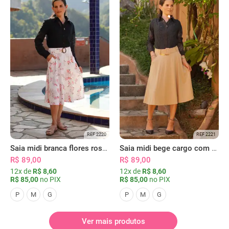
REF 2220
REF 2221
Saia midi branca flores rosas com bolsos
Saia midi bege cargo com bolsos
R$ 89,00
R$ 89,00
12x de
R$ 8,60
12x de
R$ 8,60
R$ 85,00
no PIX
R$ 85,00
no PIX
P
M
G
P
M
G
Ver mais produtos