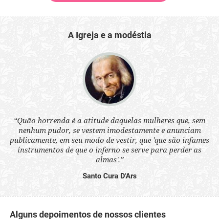
A Igreja e a modéstia
 a
“Quão horrenda é a atitude daquelas mulheres que, sem
“N
s
nenhum pudor, se vestem imodestamente e anunciam
q
ne.
publicamente, em seu modo de vestir, que 'que são infames
ou
instrumentos de que o inferno se serve para perder as
aq
almas'.”
Santo Cura D'Ars
Alguns depoimentos de nossos clientes