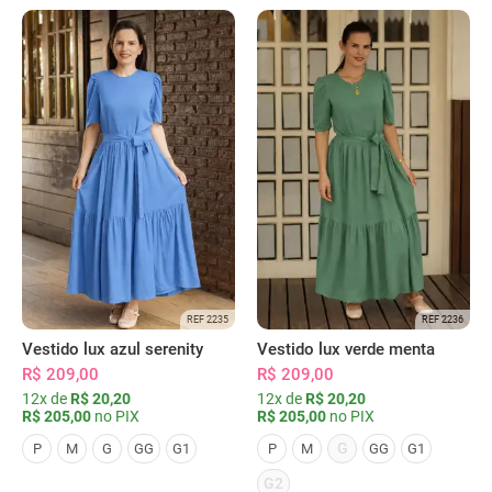
REF 2235
REF 2236
Vestido lux azul serenity
Vestido lux verde menta
R$ 209,00
R$ 209,00
12x de
R$ 20,20
12x de
R$ 20,20
R$ 205,00
no PIX
R$ 205,00
no PIX
G
P
M
G
GG
G1
P
M
GG
G1
G2