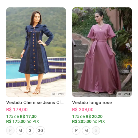
REF 2226
REF 2224
Vestido Chemise Jeans Clássica Serena
Vestido longo rosê
R$ 179,00
R$ 209,00
12x de
R$ 17,30
12x de
R$ 20,20
R$ 175,00
no PIX
R$ 205,00
no PIX
P
G
M
G
GG
P
M