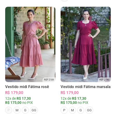
REF 2189
REF 2190
Vestido midi Fátima rosê
Vestido midi Fátima marsala
R$ 179,00
R$ 179,00
12x de
R$ 17,30
12x de
R$ 17,30
R$ 175,00
no PIX
R$ 175,00
no PIX
P
M
G
GG
P
M
G
GG