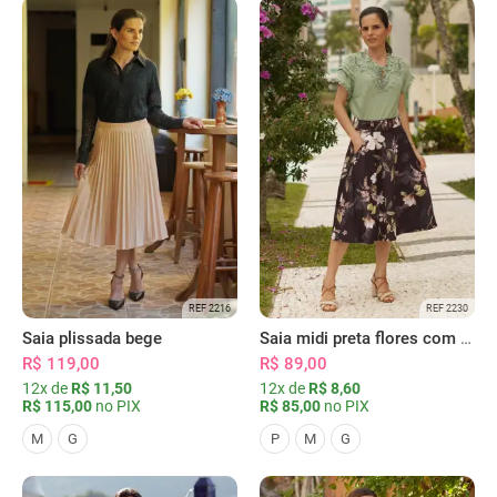
REF 2216
REF 2230
Saia plissada bege
Saia midi preta flores com bolsos
R$ 119,00
R$ 89,00
12x de
R$ 11,50
12x de
R$ 8,60
R$ 115,00
no PIX
R$ 85,00
no PIX
M
G
P
M
G