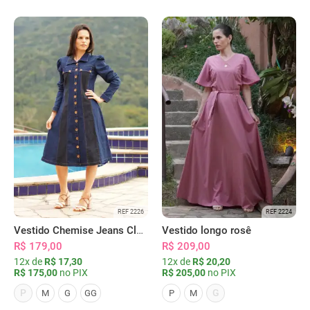
REF 2226
REF 2224
Vestido Chemise Jeans Clássica Serena
Vestido longo rosê
R$ 179,00
R$ 209,00
12x de
R$ 17,30
12x de
R$ 20,20
R$ 175,00
no PIX
R$ 205,00
no PIX
P
G
M
G
GG
P
M