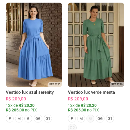
REF 2235
REF 2236
Vestido lux azul serenity
Vestido lux verde menta
R$ 209,00
R$ 209,00
12x de
R$ 20,20
12x de
R$ 20,20
R$ 205,00
no PIX
R$ 205,00
no PIX
G
P
M
G
GG
G1
P
M
GG
G1
G2