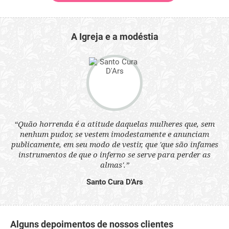
A Igreja e a modéstia
 a
“Quão horrenda é a atitude daquelas mulheres que, sem
“N
s
nenhum pudor, se vestem imodestamente e anunciam
q
ne.
publicamente, em seu modo de vestir, que 'que são infames
ou
instrumentos de que o inferno se serve para perder as
aq
almas'.”
Santo Cura D'Ars
Alguns depoimentos de nossos clientes