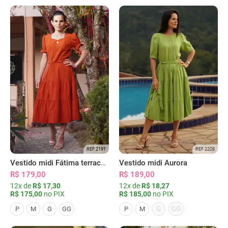
REF 2191
REF 2208
Vestido midi Fátima terracota
Vestido midi Aurora
R$ 179,00
R$ 189,00
12x de
R$ 17,30
12x de
R$ 18,27
R$ 175,00
no PIX
R$ 185,00
no PIX
G
GG
P
M
G
GG
P
M