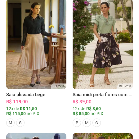
REF 2216
REF 2230
Saia plissada bege
Saia midi preta flores com bolsos
R$ 119,00
R$ 89,00
12x de
R$ 11,50
12x de
R$ 8,60
R$ 115,00
no PIX
R$ 85,00
no PIX
M
G
P
M
G