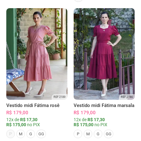
REF 2189
REF 2190
Vestido midi Fátima rosê
Vestido midi Fátima marsala
R$ 179,00
R$ 179,00
12x de
R$ 17,30
12x de
R$ 17,30
R$ 175,00
no PIX
R$ 175,00
no PIX
P
M
G
GG
P
M
G
GG