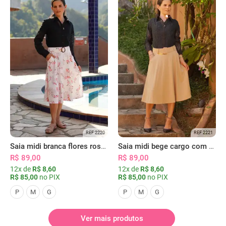
REF 2220
REF 2221
Saia midi branca flores rosas com bolsos
Saia midi bege cargo com bolsos
R$ 89,00
R$ 89,00
12x de
R$ 8,60
12x de
R$ 8,60
R$ 85,00
no PIX
R$ 85,00
no PIX
P
M
G
P
M
G
Ver mais produtos