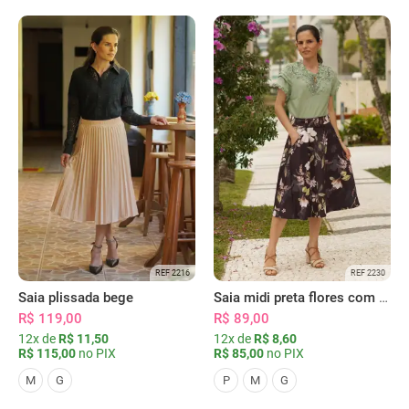
REF 2216
REF 2230
Saia plissada bege
Saia midi preta flores com bolsos
R$ 119,00
R$ 89,00
12x de
R$ 11,50
12x de
R$ 8,60
R$ 115,00
no PIX
R$ 85,00
no PIX
M
G
P
M
G