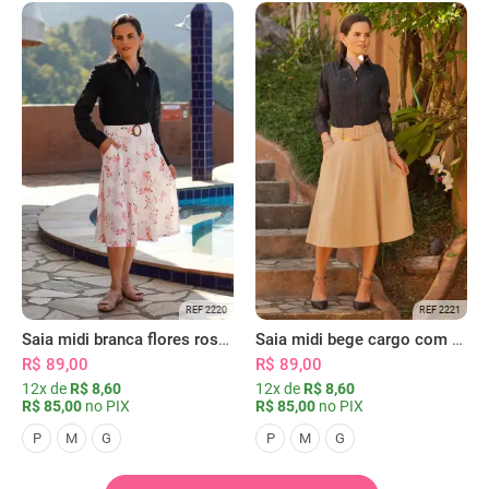
REF 2220
REF 2221
Saia midi branca flores rosas com bolsos
Saia midi bege cargo com bolsos
R$ 89,00
R$ 89,00
12x de
R$ 8,60
12x de
R$ 8,60
R$ 85,00
no PIX
R$ 85,00
no PIX
P
M
G
P
M
G