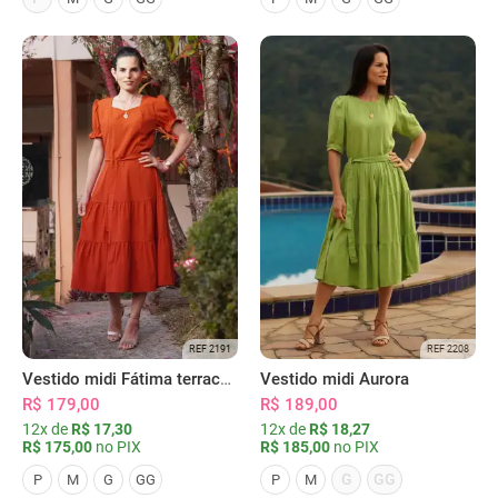
REF 2191
REF 2208
Vestido midi Fátima terracota
Vestido midi Aurora
R$ 179,00
R$ 189,00
12x de
R$ 17,30
12x de
R$ 18,27
R$ 175,00
no PIX
R$ 185,00
no PIX
G
GG
P
M
G
GG
P
M