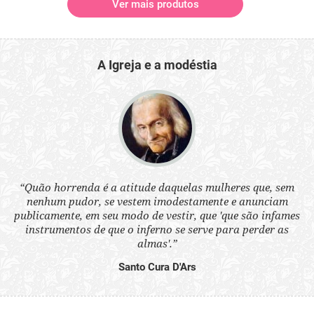
Ver mais produtos
A Igreja e a modéstia
 a
“Quão horrenda é a atitude daquelas mulheres que, sem
“N
s
nenhum pudor, se vestem imodestamente e anunciam
q
ne.
publicamente, em seu modo de vestir, que 'que são infames
ou
instrumentos de que o inferno se serve para perder as
aq
almas'.”
Santo Cura D'Ars