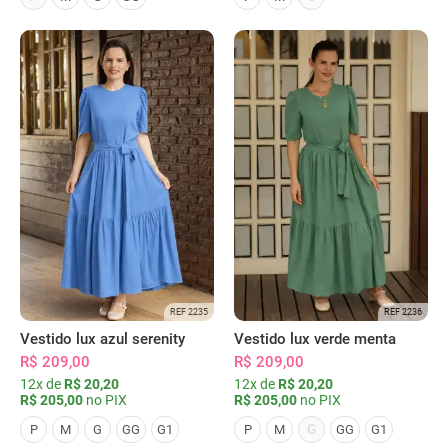
REF 2235
REF 2236
Vestido lux azul serenity
Vestido lux verde menta
R$ 209,00
R$ 209,00
12x de
R$ 20,20
12x de
R$ 20,20
R$ 205,00
no PIX
R$ 205,00
no PIX
G
P
M
G
GG
G1
P
M
GG
G1