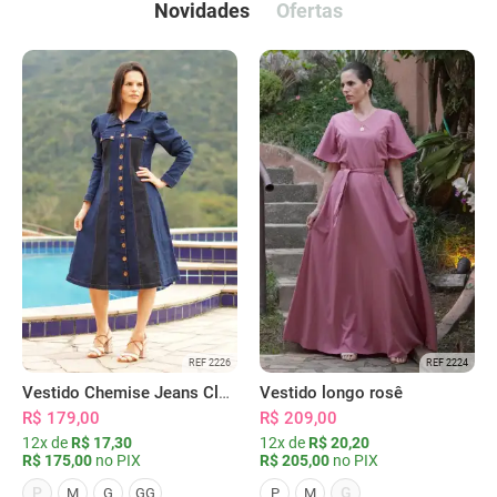
Novidades
Ofertas
REF 2226
REF 2224
Vestido Chemise Jeans Clássica Serena
Vestido longo rosê
R$ 179,00
R$ 209,00
12x de
R$ 17,30
12x de
R$ 20,20
R$ 175,00
no PIX
R$ 205,00
no PIX
P
G
M
G
GG
P
M