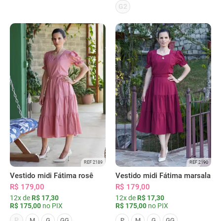
G2
REF 2189
REF 2190
Vestido midi Fátima rosê
Vestido midi Fátima marsala
R$ 179,00
R$ 179,00
12x de
R$ 17,30
12x de
R$ 17,30
R$ 175,00
no PIX
R$ 175,00
no PIX
P
M
G
GG
P
M
G
GG