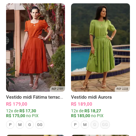
REF 2191
REF 2208
Vestido midi Fátima terracota
Vestido midi Aurora
R$ 179,00
R$ 189,00
12x de
R$ 17,30
12x de
R$ 18,27
R$ 175,00
no PIX
R$ 185,00
no PIX
G
GG
P
M
G
GG
P
M