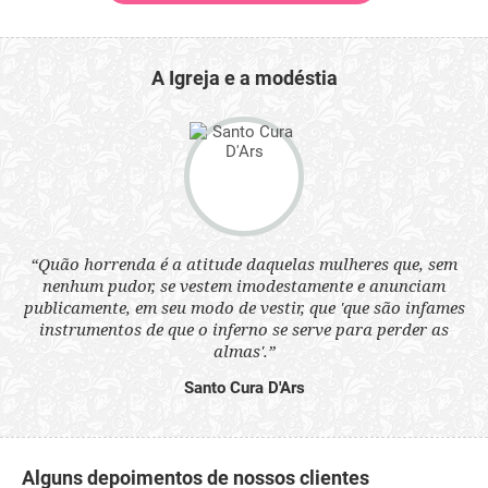
A Igreja e a modéstia
 a
“Quão horrenda é a atitude daquelas mulheres que, sem
“N
s
nenhum pudor, se vestem imodestamente e anunciam
q
ne.
publicamente, em seu modo de vestir, que 'que são infames
ou
instrumentos de que o inferno se serve para perder as
aq
almas'.”
Santo Cura D'Ars
Alguns depoimentos de nossos clientes