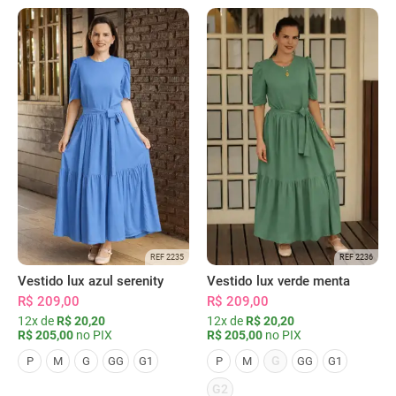
REF 2235
REF 2236
Vestido lux azul serenity
Vestido lux verde menta
R$ 209,00
R$ 209,00
12x de
R$ 20,20
12x de
R$ 20,20
R$ 205,00
no PIX
R$ 205,00
no PIX
G
P
M
G
GG
G1
P
M
GG
G1
G2