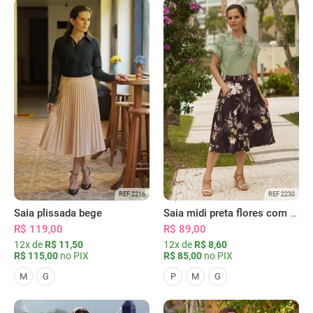
REF 2216
REF 2230
Saia plissada bege
Saia midi preta flores com bolsos
R$ 119,00
R$ 89,00
12x de
R$ 11,50
12x de
R$ 8,60
R$ 115,00
no PIX
R$ 85,00
no PIX
M
G
P
M
G