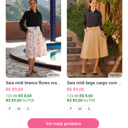
REF 2220
REF 2221
Saia midi branca flores rosas com bolsos
Saia midi bege cargo com bolsos
R$ 89,00
R$ 89,00
12x de
R$ 8,60
12x de
R$ 8,60
R$ 85,00
no PIX
R$ 85,00
no PIX
P
M
G
P
M
G
Ver mais produtos