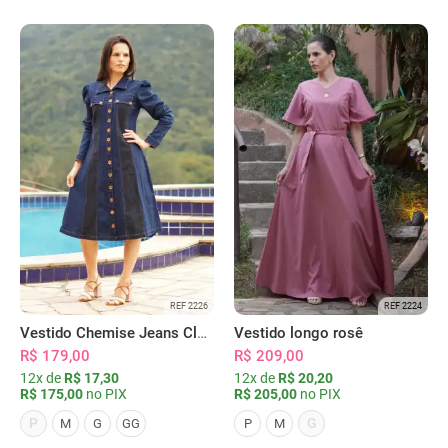
REF 2226
REF 2224
Vestido Chemise Jeans Clássica Serena
Vestido longo rosê
R$ 179,00
R$ 209,00
12x de
R$ 17,30
12x de
R$ 20,20
R$ 175,00
no PIX
R$ 205,00
no PIX
P
G
M
G
GG
P
M