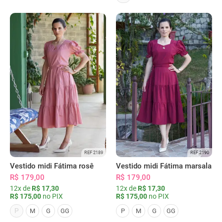
REF 2189
REF 2190
Vestido midi Fátima rosê
Vestido midi Fátima marsala
R$ 179,00
R$ 179,00
12x de
R$ 17,30
12x de
R$ 17,30
R$ 175,00
no PIX
R$ 175,00
no PIX
P
M
G
GG
P
M
G
GG