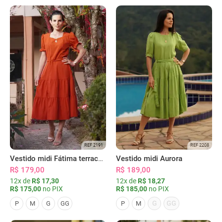
REF 2191
REF 2208
Vestido midi Fátima terracota
Vestido midi Aurora
R$ 179,00
R$ 189,00
12x de
R$ 17,30
12x de
R$ 18,27
R$ 175,00
no PIX
R$ 185,00
no PIX
G
GG
P
M
G
GG
P
M