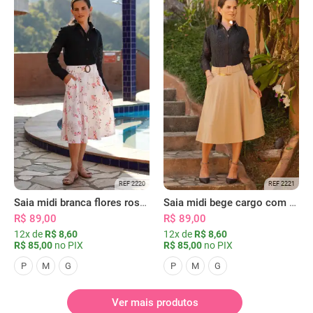
REF 2220
REF 2221
Saia midi branca flores rosas com bolsos
Saia midi bege cargo com bolsos
R$ 89,00
R$ 89,00
12x de
R$ 8,60
12x de
R$ 8,60
R$ 85,00
no PIX
R$ 85,00
no PIX
P
M
G
P
M
G
Ver mais produtos