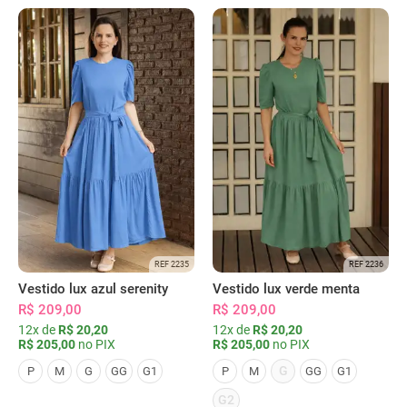
REF 2235
REF 2236
Vestido lux azul serenity
Vestido lux verde menta
R$ 209,00
R$ 209,00
12x de
R$ 20,20
12x de
R$ 20,20
R$ 205,00
no PIX
R$ 205,00
no PIX
G
P
M
G
GG
G1
P
M
GG
G1
G2