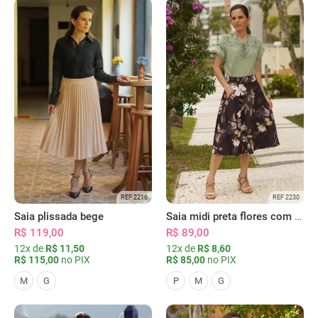
REF 2216
REF 2230
Saia plissada bege
Saia midi preta flores com bolsos
R$ 119,00
R$ 89,00
12x de
R$ 11,50
12x de
R$ 8,60
R$ 115,00
no PIX
R$ 85,00
no PIX
M
G
P
M
G