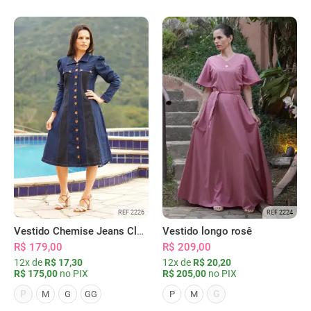
REF 2226
REF 2224
Vestido Chemise Jeans Clássica Serena
Vestido longo rosê
R$ 179,00
R$ 209,00
12x de
R$ 17,30
12x de
R$ 20,20
R$ 175,00
no PIX
R$ 205,00
no PIX
P
G
M
G
GG
P
M