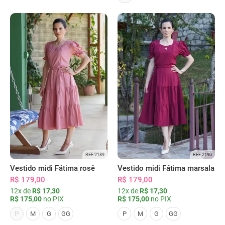
REF 2189
REF 2190
Vestido midi Fátima rosê
Vestido midi Fátima marsala
R$ 179,00
R$ 179,00
12x de
R$ 17,30
12x de
R$ 17,30
R$ 175,00
no PIX
R$ 175,00
no PIX
P
M
G
GG
P
M
G
GG