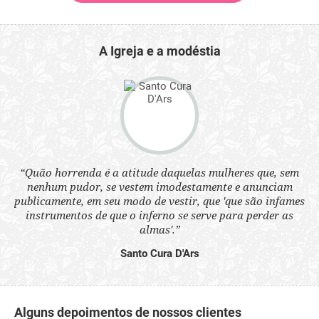
A Igreja e a modéstia
 a
“Quão horrenda é a atitude daquelas mulheres que, sem
“N
s
nenhum pudor, se vestem imodestamente e anunciam
q
ne.
publicamente, em seu modo de vestir, que 'que são infames
ou
instrumentos de que o inferno se serve para perder as
aq
almas'.”
Santo Cura D'Ars
Alguns depoimentos de nossos clientes