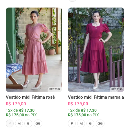
REF 2189
REF 2190
Vestido midi Fátima rosê
Vestido midi Fátima marsala
R$ 179,00
R$ 179,00
12x de
R$ 17,30
12x de
R$ 17,30
R$ 175,00
no PIX
R$ 175,00
no PIX
P
M
G
GG
P
M
G
GG