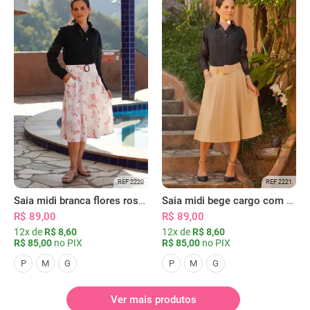
REF 2220
REF 2221
Saia midi branca flores rosas com bolsos
Saia midi bege cargo com bolsos
R$ 89,00
R$ 89,00
12x de
R$ 8,60
12x de
R$ 8,60
R$ 85,00
no PIX
R$ 85,00
no PIX
P
M
G
P
M
G
Ver mais produtos