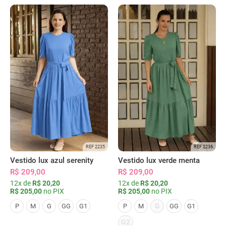
REF 2235
REF 2236
Vestido lux azul serenity
Vestido lux verde menta
R$ 209,00
R$ 209,00
12x de
R$ 20,20
12x de
R$ 20,20
R$ 205,00
no PIX
R$ 205,00
no PIX
G
P
M
G
GG
G1
P
M
GG
G1
G2