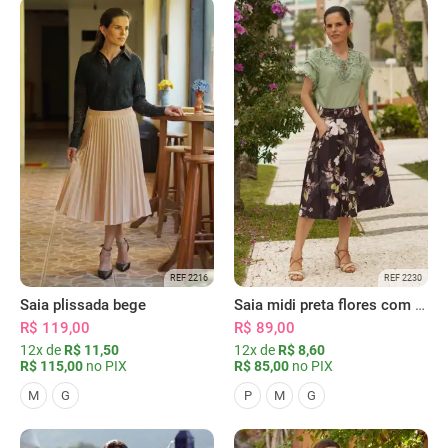
REF 2216
REF 2230
Saia plissada bege
Saia midi preta flores com bolsos
R$ 119,00
R$ 89,00
12x de
R$ 11,50
12x de
R$ 8,60
R$ 115,00
no PIX
R$ 85,00
no PIX
M
G
P
M
G