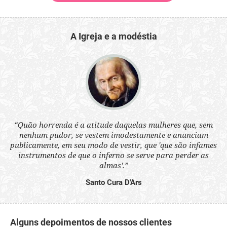
A Igreja e a modéstia
 a
“Quão horrenda é a atitude daquelas mulheres que, sem
“N
s
nenhum pudor, se vestem imodestamente e anunciam
q
ne.
publicamente, em seu modo de vestir, que 'que são infames
ou
instrumentos de que o inferno se serve para perder as
aq
almas'.”
Santo Cura D'Ars
Alguns depoimentos de nossos clientes