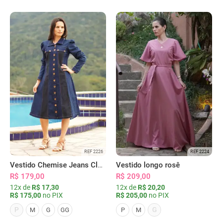
REF 2226
REF 2224
Vestido Chemise Jeans Clássica Serena
Vestido longo rosê
R$ 179,00
R$ 209,00
12x de
R$ 17,30
12x de
R$ 20,20
R$ 175,00
no PIX
R$ 205,00
no PIX
P
G
M
G
GG
P
M