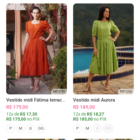
REF 2191
REF 2208
Vestido midi Fátima terracota
Vestido midi Aurora
R$ 179,00
R$ 189,00
12x de
R$ 17,30
12x de
R$ 18,27
R$ 175,00
no PIX
R$ 185,00
no PIX
G
GG
P
M
G
GG
P
M