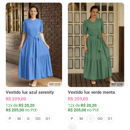
REF 2235
REF 2236
Vestido lux azul serenity
Vestido lux verde menta
R$ 209,00
R$ 209,00
12x de
R$ 20,20
12x de
R$ 20,20
R$ 205,00
no PIX
R$ 205,00
no PIX
G
P
M
G
GG
G1
P
M
GG
G1
G2