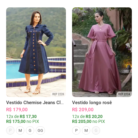
REF 2226
REF 2224
Vestido Chemise Jeans Clássica Serena
Vestido longo rosê
R$ 179,00
R$ 209,00
12x de
R$ 17,30
12x de
R$ 20,20
R$ 175,00
no PIX
R$ 205,00
no PIX
P
G
M
G
GG
P
M