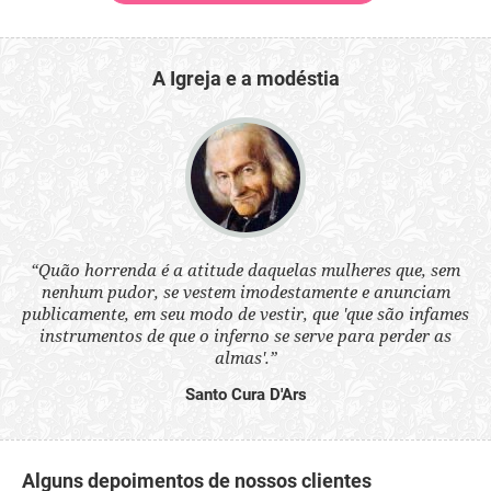
A Igreja e a modéstia
 a
“Quão horrenda é a atitude daquelas mulheres que, sem
“N
s
nenhum pudor, se vestem imodestamente e anunciam
q
ne.
publicamente, em seu modo de vestir, que 'que são infames
ou
instrumentos de que o inferno se serve para perder as
aq
almas'.”
Santo Cura D'Ars
Alguns depoimentos de nossos clientes