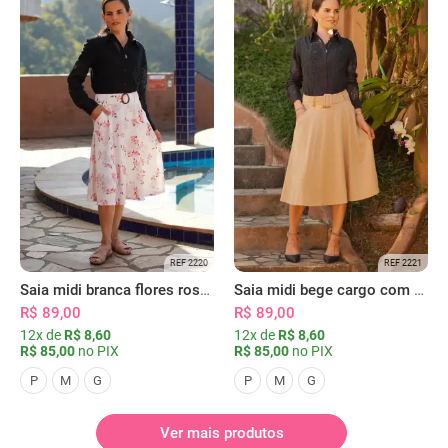
REF 2220
REF 2221
Saia midi branca flores rosas com bolsos
Saia midi bege cargo com bolsos
R$ 89,00
R$ 89,00
12x de
R$ 8,60
12x de
R$ 8,60
R$ 85,00
no PIX
R$ 85,00
no PIX
P
M
G
P
M
G
Ver mais produtos