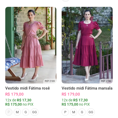
REF 2189
REF 2190
Vestido midi Fátima rosê
Vestido midi Fátima marsala
R$ 179,00
R$ 179,00
12x de
R$ 17,30
12x de
R$ 17,30
R$ 175,00
no PIX
R$ 175,00
no PIX
P
M
G
GG
P
M
G
GG