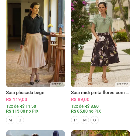
REF 2216
REF 2230
Saia plissada bege
Saia midi preta flores com bolsos
R$ 119,00
R$ 89,00
12x de
R$ 11,50
12x de
R$ 8,60
R$ 115,00
no PIX
R$ 85,00
no PIX
M
G
P
M
G