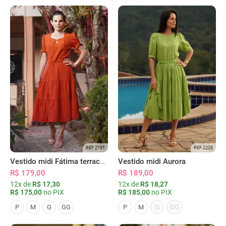
REF 2191
REF 2208
Vestido midi Fátima terracota
Vestido midi Aurora
R$ 179,00
R$ 189,00
12x de
R$ 17,30
12x de
R$ 18,27
R$ 175,00
no PIX
R$ 185,00
no PIX
G
GG
P
M
G
GG
P
M