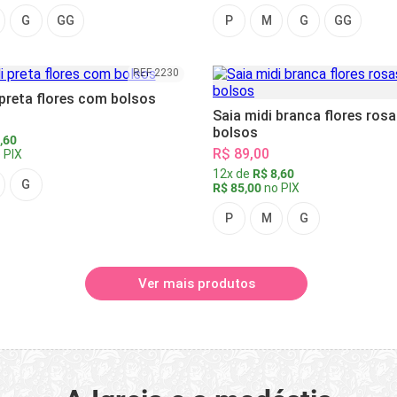
G
GG
P
M
G
GG
REF 2230
 preta flores com bolsos
Saia midi branca flores ros
bolsos
,60
R$ 89,00
 PIX
12x de
R$ 8,60
G
R$ 85,00
no PIX
P
M
G
Ver mais produtos