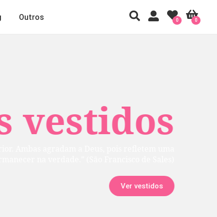
g
Outros
0
0
 vestidos
rior. Ambas agradam a Deus, pois refletem uma
manecer na verdade.” (São Francisco de Sales)
Ver vestidos