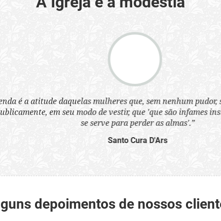
A Igreja e a modéstia
a atitude daquelas mulheres que, sem nenhum pudor, se ves
nte, em seu modo de vestir, que 'que são infames instrumen
se serve para perder as almas'.”
Santo Cura D'Ars
lguns depoimentos de nossos client