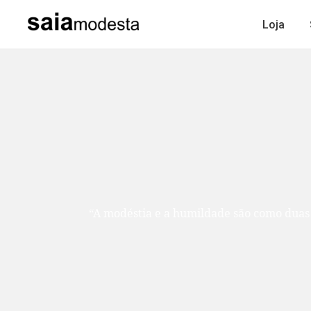
Loja
“A modéstia e a humildade são como duas ir