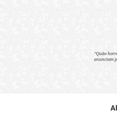
“Quão horrenda é 
anunciam publicame
A