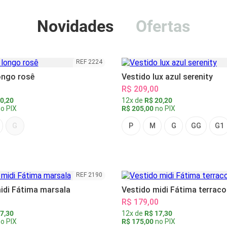
Novidades
Ofertas
REF 2224
ongo rosê
Vestido lux azul serenity
R$ 209,00
0,20
12x de
R$ 20,20
o PIX
R$ 205,00
no PIX
G
P
M
G
GG
G1
REF 2190
idi Fátima marsala
Vestido midi Fátima terraco
R$ 179,00
7,30
12x de
R$ 17,30
o PIX
R$ 175,00
no PIX