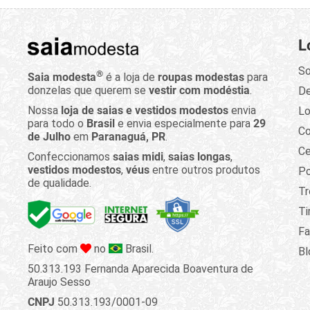
L
So
®
Saia modesta
é a loja de
roupas modestas
para
donzelas que querem se
vestir com modéstia
.
D
Nossa
loja de saias e vestidos modestos
envia
Lo
para todo o
Brasil
e envia especialmente para
29
C
de Julho
em
Paranaguá, PR
.
Ce
Confeccionamos
saias midi
,
saias longas
,
vestidos modestos
,
véus
entre outros produtos
Po
de qualidade.
Tr
Ti
Fa
Feito com
no
Brasil.
Bl
50.313.193 Fernanda Aparecida Boaventura de
Araujo Sesso
CNPJ
50.313.193/0001-09