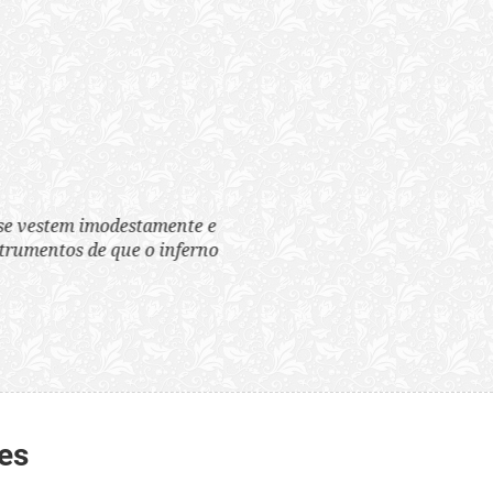
tem imodestamente e
tos de que o inferno
es