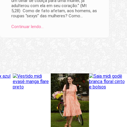
um olhar de cobiça para uma mulher, já
adulterou com ela em seu coração.” (Mt
5,28) Como de fato afetam, aos homens, as
roupas “sexys” das mulheres? Como…
Continuar lendo…