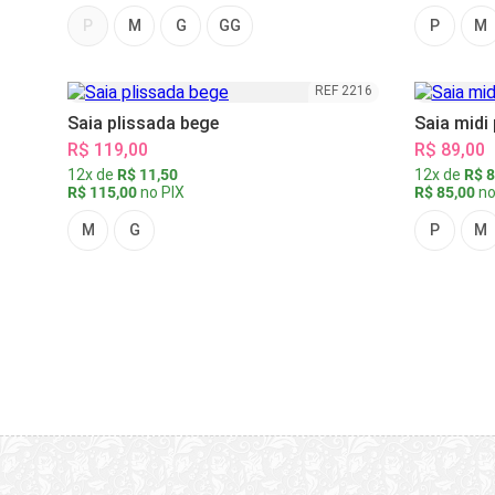
P
M
G
GG
P
M
REF 2216
Saia plissada bege
Saia midi
R$ 119,00
R$ 89,00
12x de
R$ 11,50
12x de
R$ 8
R$ 115,00
no PIX
R$ 85,00
no
M
G
P
M