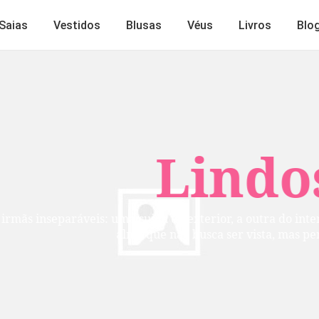
Saias
Vestidos
Blusas
Véus
Livros
Blo
Lindos
mãs inseparáveis: uma cuida do exterior, a outra do inte
alma que não busca ser vista, mas per