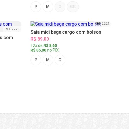
P
M
G
GG
REF 2221
REF 2220
Saia midi bege cargo com bolsos
as com
R$ 89,00
12x de
R$ 8,60
R$ 85,00
no PIX
P
M
G