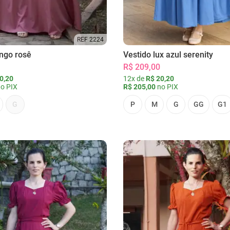
REF 2224
ongo rosê
Vestido lux azul serenity
R$ 209,00
0,20
12x de
R$ 20,20
o PIX
R$ 205,00
no PIX
G
P
M
G
GG
G1