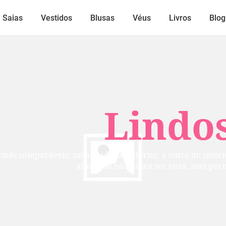
Saias
Vestidos
Blusas
Véus
Livros
Blog
Lindos
mãs inseparáveis: uma cuida do exterior, a outra do inte
alma que não busca ser vista, mas per