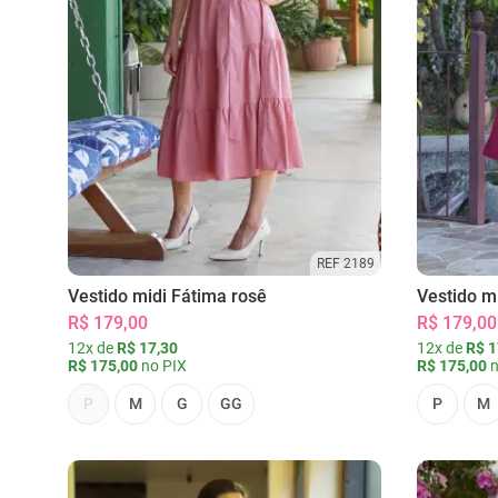
REF 2189
Vestido midi Fátima rosê
Vestido m
R$ 179,00
R$ 179,00
12x de
R$ 17,30
12x de
R$ 1
R$ 175,00
no PIX
R$ 175,00
n
P
M
G
GG
P
M