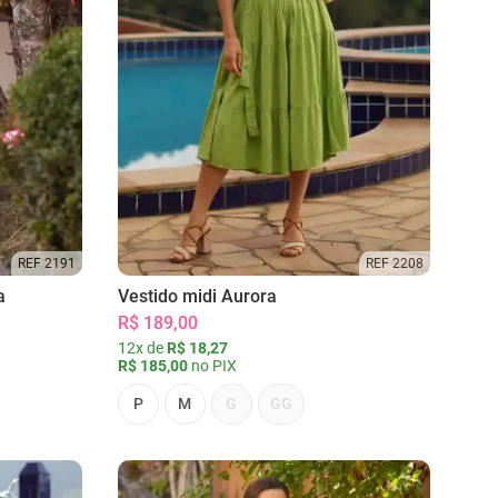
REF 2191
REF 2208
a
Vestido midi Aurora
R$ 189,00
12x de
R$ 18,27
R$ 185,00
no PIX
P
M
G
GG