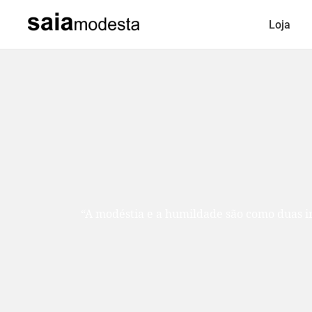
Loja
“A modéstia e a humildade são como duas ir