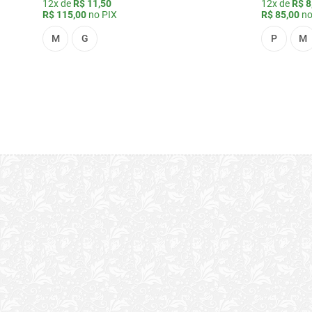
12x de
R$ 11,50
12x de
R$ 8
R$ 115,00
no PIX
R$ 85,00
no
M
G
P
M