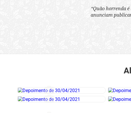
“Quão horrenda é 
anunciam publicame
A