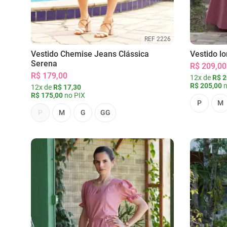
REF 2226
Vestido Chemise Jeans Clássica
Vestido l
Serena
R$ 209,00
R$ 179,00
12x de
R$ 2
R$ 205,00
n
12x de
R$ 17,30
R$ 175,00
no PIX
P
M
P
M
G
GG