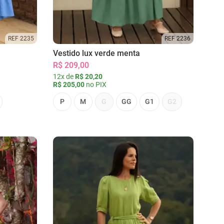
REF 2235
REF 2236
Vestido lux verde menta
R$ 209,00
12x de
R$ 20,20
R$ 205,00
no PIX
P
M
G
GG
G1
G2