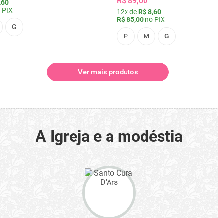
R$ 89,00
,60
 PIX
12x de
R$ 8,60
R$ 85,00
no PIX
G
P
M
G
Ver mais produtos
A Igreja e a modéstia