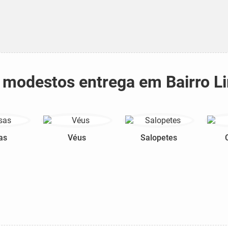
os modestos entrega em Bairro L
as
Véus
Salopetes