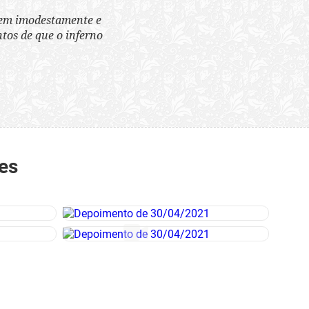
tem imodestamente e
tos de que o inferno
es