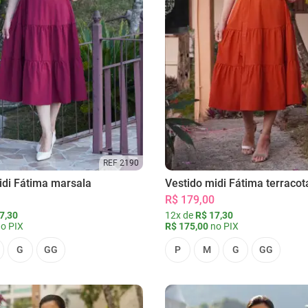
REF 2190
idi Fátima marsala
Vestido midi Fátima terracot
R$ 179,00
7,30
12x de
R$ 17,30
o PIX
R$ 175,00
no PIX
G
GG
P
M
G
GG