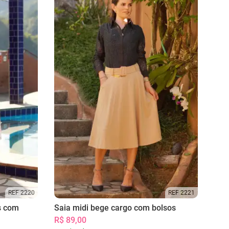
REF 2220
REF 2221
s com
Saia midi bege cargo com bolsos
R$ 89,00