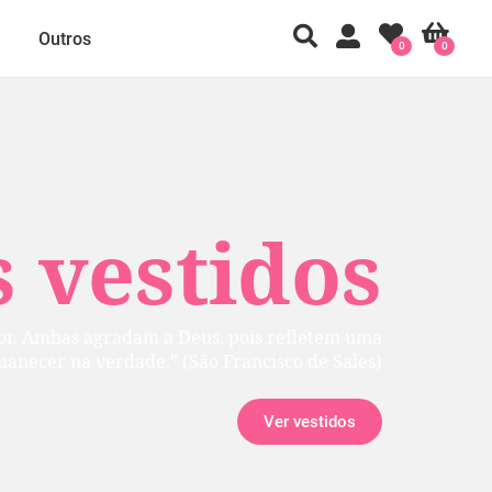
Outros
0
0
 vestidos
rior. Ambas agradam a Deus, pois refletem uma
manecer na verdade.” (São Francisco de Sales)
Ver vestidos