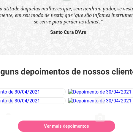
a atitude daquelas mulheres que, sem nenhum pudor, se ves
nte, em seu modo de vestir, que 'que são infames instrumen
se serve para perder as almas'.”
Santo Cura D'Ars
lguns depoimentos de nossos client
Ver mais depoimentos