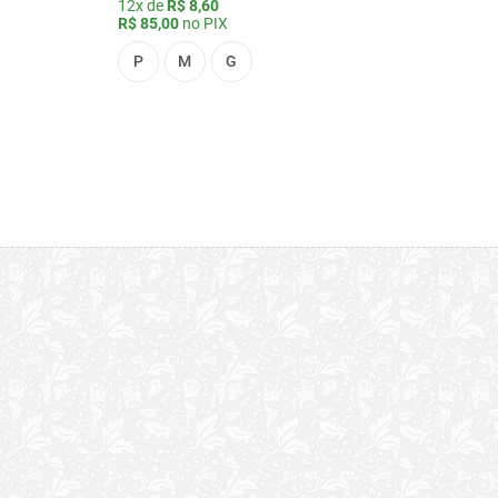
12x de
R$ 8,60
R$ 85,00
no PIX
P
M
G