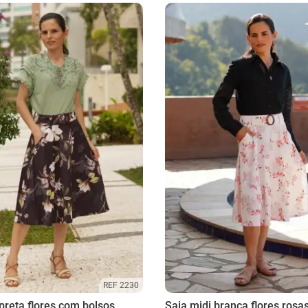
REF 2230
preta flores com bolsos
Saia midi branca flores rosa