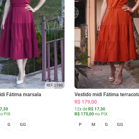
REF 2190
idi Fátima marsala
Vestido midi Fátima terracot
R$ 179,00
7,30
12x de
R$ 17,30
o PIX
R$ 175,00
no PIX
G
GG
P
M
G
GG