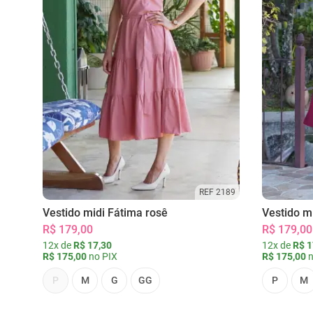
REF 2189
Vestido midi Fátima rosê
Vestido m
R$ 179,00
R$ 179,00
12x de
R$ 17,30
12x de
R$ 1
R$ 175,00
no PIX
R$ 175,00
n
P
M
G
GG
P
M