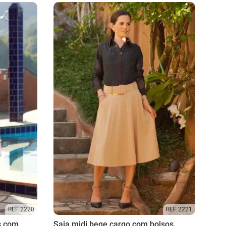
REF 2220
REF 2221
s com
Saia midi bege cargo com bolsos