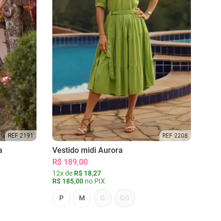
REF 2191
REF 2208
a
Vestido midi Aurora
R$ 189,00
12x de
R$ 18,27
R$ 185,00
no PIX
P
M
G
GG