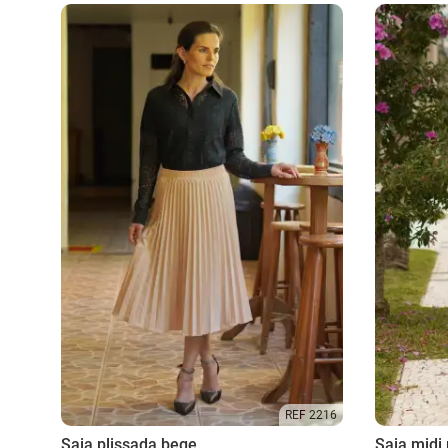
REF 2216
Saia plissada bege
Saia midi 