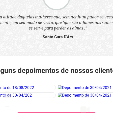
a atitude daquelas mulheres que, sem nenhum pudor, se ves
nte, em seu modo de vestir, que 'que são infames instrumen
se serve para perder as almas'.”
Santo Cura D'Ars
lguns depoimentos de nossos client