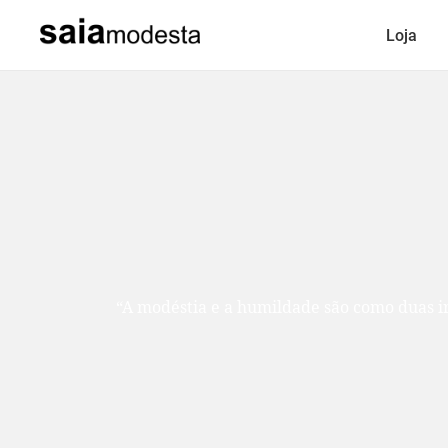
Loja
“A modéstia e a humildade são como duas ir