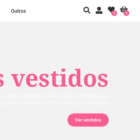
Outros
0
0
 vestidos
rior. Ambas agradam a Deus, pois refletem uma
manecer na verdade.” (São Francisco de Sales)
Ver vestidos