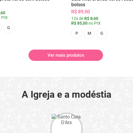
bolsos
R$ 89,00
,60
 PIX
12x de
R$ 8,60
R$ 85,00
no PIX
G
P
M
G
Ver mais produtos
A Igreja e a modéstia