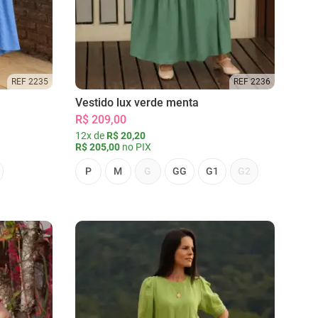
REF 2235
REF 2236
Vestido lux verde menta
R$ 209,00
12x de
R$ 20,20
R$ 205,00
no PIX
P
M
G
GG
G1
G2