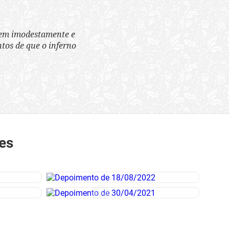
tem imodestamente e
tos de que o inferno
es