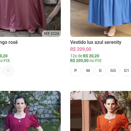
REF 2224
ongo rosê
Vestido lux azul serenity
R$ 209,00
0,20
12x de
R$ 20,20
o PIX
R$ 205,00
no PIX
G
P
M
G
GG
G1