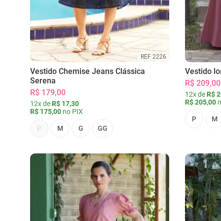
REF 2226
Vestido Chemise Jeans Clássica
Vestido l
Serena
R$ 209,00
R$ 179,00
12x de
R$ 2
R$ 205,00
n
12x de
R$ 17,30
R$ 175,00
no PIX
P
M
P
M
G
GG