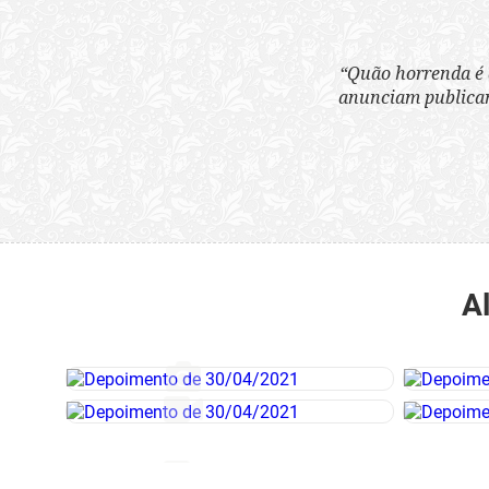
“Quão horrenda é 
anunciam publicame
A