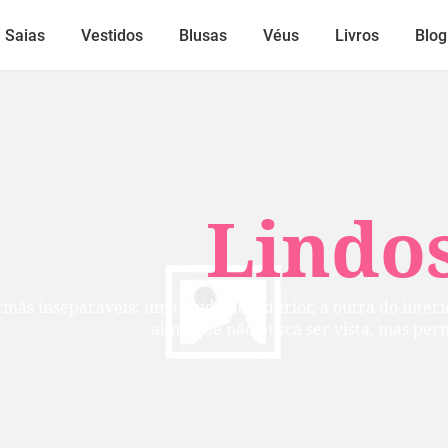
Saias
Vestidos
Blusas
Véus
Livros
Blog
Lindos
mãs inseparáveis: uma cuida do exterior, a outra do inte
alma que não busca ser vista, mas per