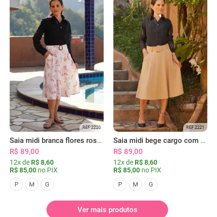
REF 2220
REF 2221
Saia midi branca flores rosas com bolsos
Saia midi bege cargo com bolsos
R$ 89,00
R$ 89,00
12x de
R$ 8,60
12x de
R$ 8,60
R$ 85,00
no PIX
R$ 85,00
no PIX
P
M
G
P
M
G
Ver mais produtos