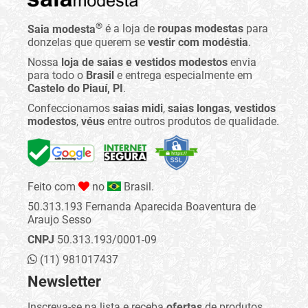
®
Saia modesta
é a loja de
roupas modestas
para
donzelas que querem se
vestir com modéstia
.
Nossa
loja de saias e vestidos modestos
envia
para todo o
Brasil
e entrega especialmente em
Castelo do Piauí, PI
.
Confeccionamos
saias midi
,
saias longas
,
vestidos
modestos
,
véus
entre outros produtos de qualidade.
Feito com
no
Brasil.
50.313.193 Fernanda Aparecida Boaventura de
Araujo Sesso
CNPJ
50.313.193/0001-09
(11) 981017437
Newsletter
Inscreva-se na lista e receba
ofertas
de produtos,