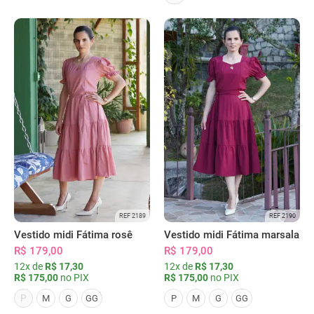
REF 2189
REF 2190
Vestido midi Fátima rosê
Vestido midi Fátima marsala
R$ 179,00
R$ 179,00
12x de
R$ 17,30
12x de
R$ 17,30
R$ 175,00
no PIX
R$ 175,00
no PIX
P
M
G
GG
P
M
G
GG