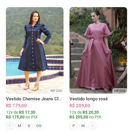
REF 2226
REF 2224
Vestido Chemise Jeans Clássica Serena
Vestido longo rosê
R$ 179,00
R$ 209,00
12x de
R$ 17,30
12x de
R$ 20,20
R$ 175,00
no PIX
R$ 205,00
no PIX
P
G
M
G
GG
P
M