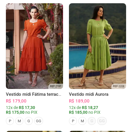
REF 2191
REF 2208
Vestido midi Fátima terracota
Vestido midi Aurora
R$ 179,00
R$ 189,00
12x de
R$ 17,30
12x de
R$ 18,27
R$ 175,00
no PIX
R$ 185,00
no PIX
G
GG
P
M
G
GG
P
M