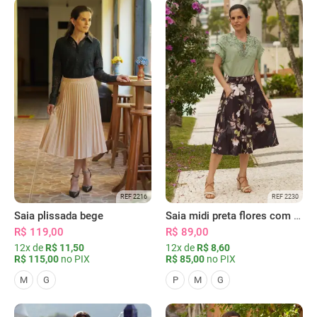
REF 2216
REF 2230
Saia plissada bege
Saia midi preta flores com bolsos
R$ 119,00
R$ 89,00
12x de
R$ 11,50
12x de
R$ 8,60
R$ 115,00
no PIX
R$ 85,00
no PIX
M
G
P
M
G