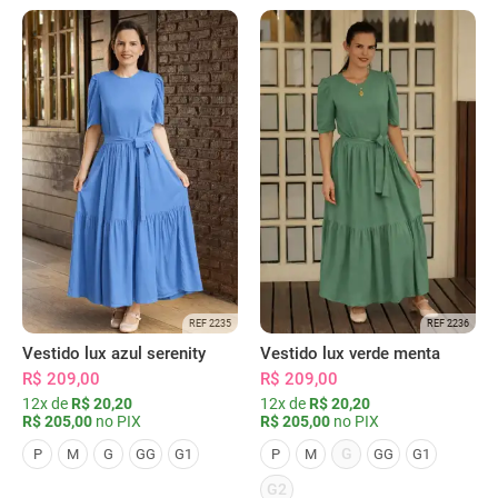
REF 2235
REF 2236
Vestido lux azul serenity
Vestido lux verde menta
R$ 209,00
R$ 209,00
12x de
R$ 20,20
12x de
R$ 20,20
R$ 205,00
no PIX
R$ 205,00
no PIX
G
P
M
G
GG
G1
P
M
GG
G1
G2