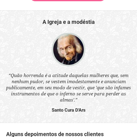
A Igreja e a modéstia
 a
“Quão horrenda é a atitude daquelas mulheres que, sem
“N
s
nenhum pudor, se vestem imodestamente e anunciam
q
ne.
publicamente, em seu modo de vestir, que 'que são infames
ou
instrumentos de que o inferno se serve para perder as
aq
almas'.”
Santo Cura D'Ars
Alguns depoimentos de nossos clientes