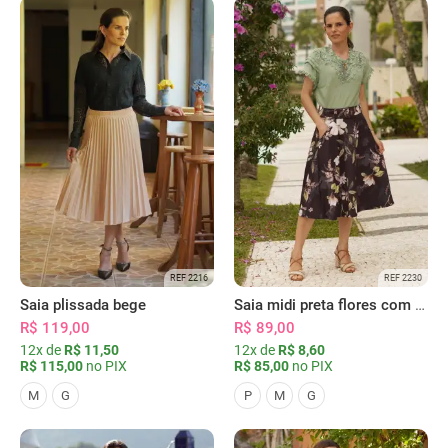
REF 2216
REF 2230
Saia plissada bege
Saia midi preta flores com bolsos
R$ 119,00
R$ 89,00
12x de
R$ 11,50
12x de
R$ 8,60
R$ 115,00
no PIX
R$ 85,00
no PIX
M
G
P
M
G