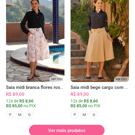
REF 2220
REF 2221
Saia midi branca flores rosas com bolsos
Saia midi bege cargo com bolsos
R$ 89,00
R$ 89,00
12x de
R$ 8,60
12x de
R$ 8,60
R$ 85,00
no PIX
R$ 85,00
no PIX
P
M
G
P
M
G
Ver mais produtos