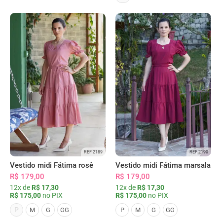
REF 2189
REF 2190
Vestido midi Fátima rosê
Vestido midi Fátima marsala
R$ 179,00
R$ 179,00
12x de
R$ 17,30
12x de
R$ 17,30
R$ 175,00
no PIX
R$ 175,00
no PIX
P
M
G
GG
P
M
G
GG