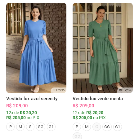
REF 2235
REF 2236
Vestido lux azul serenity
Vestido lux verde menta
R$ 209,00
R$ 209,00
12x de
R$ 20,20
12x de
R$ 20,20
R$ 205,00
no PIX
R$ 205,00
no PIX
G
P
M
G
GG
G1
P
M
GG
G1
G2