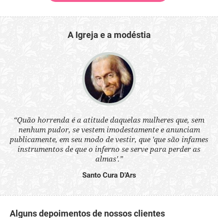
A Igreja e a modéstia
 a
“Quão horrenda é a atitude daquelas mulheres que, sem
“N
s
nenhum pudor, se vestem imodestamente e anunciam
q
ne.
publicamente, em seu modo de vestir, que 'que são infames
ou
instrumentos de que o inferno se serve para perder as
aq
almas'.”
Santo Cura D'Ars
Alguns depoimentos de nossos clientes