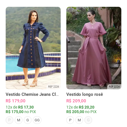
REF 2226
REF 2224
Vestido Chemise Jeans Clássica Serena
Vestido longo rosê
R$ 179,00
R$ 209,00
12x de
R$ 17,30
12x de
R$ 20,20
R$ 175,00
no PIX
R$ 205,00
no PIX
P
G
M
G
GG
P
M