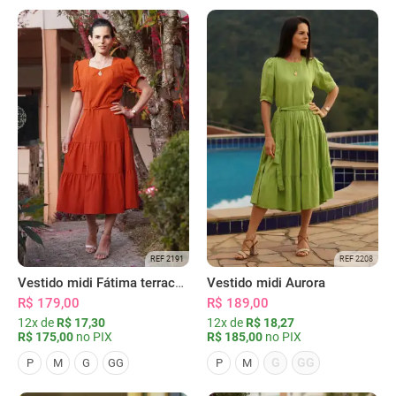
REF 2191
REF 2208
Vestido midi Fátima terracota
Vestido midi Aurora
R$ 179,00
R$ 189,00
12x de
R$ 17,30
12x de
R$ 18,27
R$ 175,00
no PIX
R$ 185,00
no PIX
G
GG
P
M
G
GG
P
M