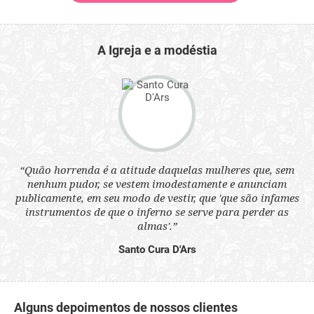
A Igreja e a modéstia
 a
“Quão horrenda é a atitude daquelas mulheres que, sem
“N
s
nenhum pudor, se vestem imodestamente e anunciam
q
ne.
publicamente, em seu modo de vestir, que 'que são infames
ou
instrumentos de que o inferno se serve para perder as
aq
almas'.”
Santo Cura D'Ars
Alguns depoimentos de nossos clientes