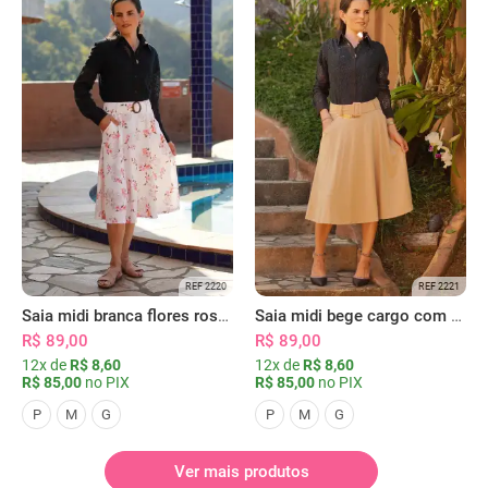
REF 2220
REF 2221
Saia midi branca flores rosas com bolsos
Saia midi bege cargo com bolsos
R$ 89,00
R$ 89,00
12x de
R$ 8,60
12x de
R$ 8,60
R$ 85,00
no PIX
R$ 85,00
no PIX
P
M
G
P
M
G
Ver mais produtos