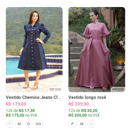
REF 2226
REF 2224
Vestido Chemise Jeans Clássica Serena
Vestido longo rosê
R$ 179,00
R$ 209,00
12x de
R$ 17,30
12x de
R$ 20,20
R$ 175,00
no PIX
R$ 205,00
no PIX
P
G
M
G
GG
P
M