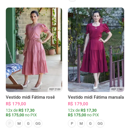
REF 2189
REF 2190
Vestido midi Fátima rosê
Vestido midi Fátima marsala
R$ 179,00
R$ 179,00
12x de
R$ 17,30
12x de
R$ 17,30
R$ 175,00
no PIX
R$ 175,00
no PIX
P
M
G
GG
P
M
G
GG