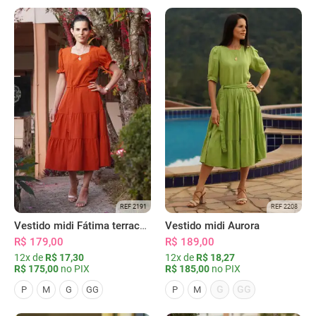
REF 2191
REF 2208
Vestido midi Fátima terracota
Vestido midi Aurora
R$ 179,00
R$ 189,00
12x de
R$ 17,30
12x de
R$ 18,27
R$ 175,00
no PIX
R$ 185,00
no PIX
G
GG
P
M
G
GG
P
M