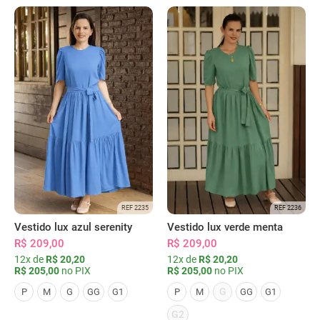
REF 2235
REF 2236
Vestido lux azul serenity
Vestido lux verde menta
R$ 209,00
R$ 209,00
12x de
R$ 20,20
12x de
R$ 20,20
R$ 205,00
no PIX
R$ 205,00
no PIX
G
P
M
G
GG
G1
P
M
GG
G1
G2