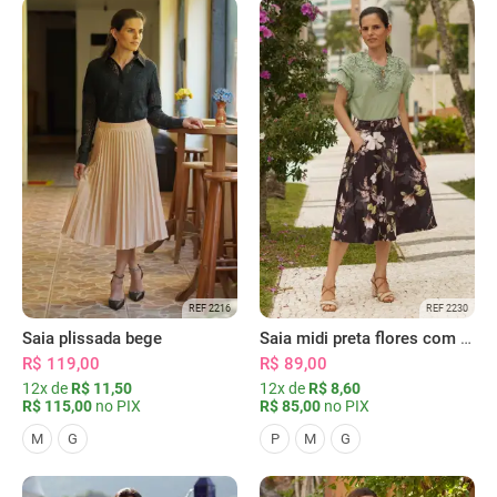
REF 2216
REF 2230
Saia plissada bege
Saia midi preta flores com bolsos
R$ 119,00
R$ 89,00
12x de
R$ 11,50
12x de
R$ 8,60
R$ 115,00
no PIX
R$ 85,00
no PIX
M
G
P
M
G