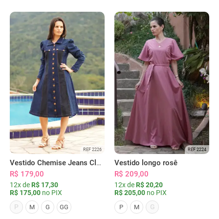
REF 2226
REF 2224
Vestido Chemise Jeans Clássica Serena
Vestido longo rosê
R$ 179,00
R$ 209,00
12x de
R$ 17,30
12x de
R$ 20,20
R$ 175,00
no PIX
R$ 205,00
no PIX
P
G
M
G
GG
P
M