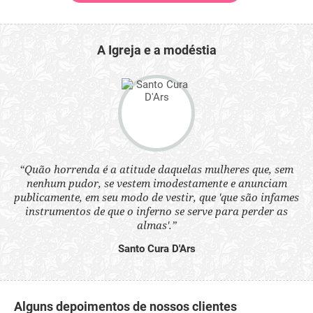
A Igreja e a modéstia
“Quão horrenda é a atitude daquelas mulheres que, sem
 a
“N
nenhum pudor, se vestem imodestamente e anunciam
s
q
publicamente, em seu modo de vestir, que 'que são infames
ne.
ou
instrumentos de que o inferno se serve para perder as
aq
almas'.”
Santo Cura D'Ars
Alguns depoimentos de nossos clientes