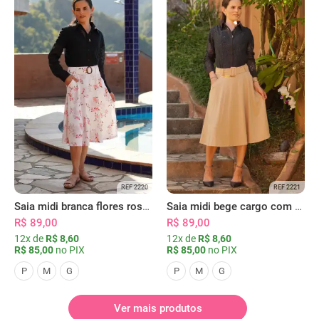
REF 2220
REF 2221
Saia midi branca flores rosas com bolsos
Saia midi bege cargo com bolsos
R$ 89,00
R$ 89,00
12x de
R$ 8,60
12x de
R$ 8,60
R$ 85,00
no PIX
R$ 85,00
no PIX
P
M
G
P
M
G
Ver mais produtos