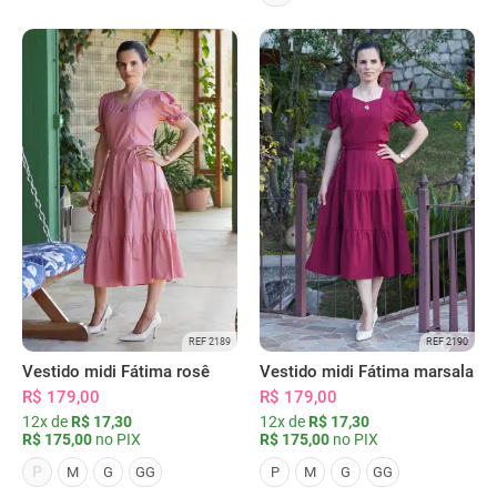
REF 2189
REF 2190
Vestido midi Fátima rosê
Vestido midi Fátima marsala
R$ 179,00
R$ 179,00
12x de
R$ 17,30
12x de
R$ 17,30
R$ 175,00
no PIX
R$ 175,00
no PIX
P
M
G
GG
P
M
G
GG