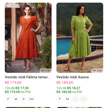
REF 2191
REF 2208
Vestido midi Fátima terracota
Vestido midi Aurora
R$ 179,00
R$ 189,00
12x de
R$ 17,30
12x de
R$ 18,27
R$ 175,00
no PIX
R$ 185,00
no PIX
G
GG
P
M
G
GG
P
M