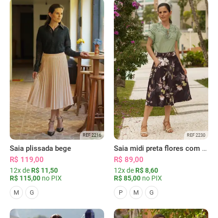
REF 2216
REF 2230
Saia plissada bege
Saia midi preta flores com bolsos
R$ 119,00
R$ 89,00
12x de
R$ 11,50
12x de
R$ 8,60
R$ 115,00
no PIX
R$ 85,00
no PIX
M
G
P
M
G