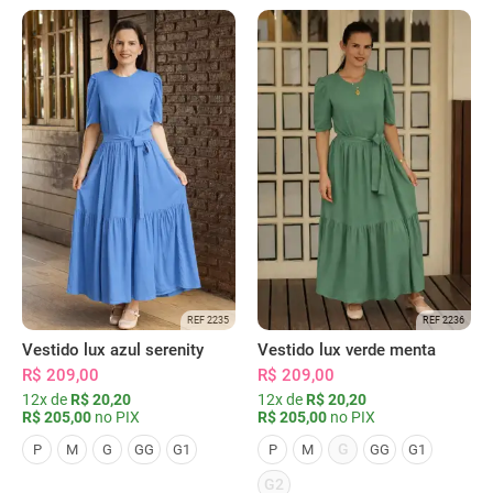
REF 2235
REF 2236
Vestido lux azul serenity
Vestido lux verde menta
R$ 209,00
R$ 209,00
12x de
R$ 20,20
12x de
R$ 20,20
R$ 205,00
no PIX
R$ 205,00
no PIX
G
P
M
G
GG
G1
P
M
GG
G1
G2