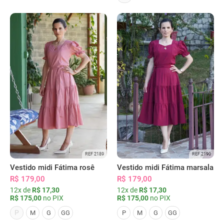
REF 2189
REF 2190
Vestido midi Fátima rosê
Vestido midi Fátima marsala
R$ 179,00
R$ 179,00
12x de
R$ 17,30
12x de
R$ 17,30
R$ 175,00
no PIX
R$ 175,00
no PIX
P
M
G
GG
P
M
G
GG