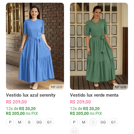
REF 2235
REF 2236
Vestido lux azul serenity
Vestido lux verde menta
R$ 209,00
R$ 209,00
12x de
R$ 20,20
12x de
R$ 20,20
R$ 205,00
no PIX
R$ 205,00
no PIX
G
P
M
G
GG
G1
P
M
GG
G1
G2