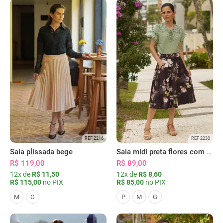
REF 2216
REF 2230
Saia plissada bege
Saia midi preta flores com bolsos
R$ 119,00
R$ 89,00
12x de
R$ 11,50
12x de
R$ 8,60
R$ 115,00
no PIX
R$ 85,00
no PIX
M
G
P
M
G