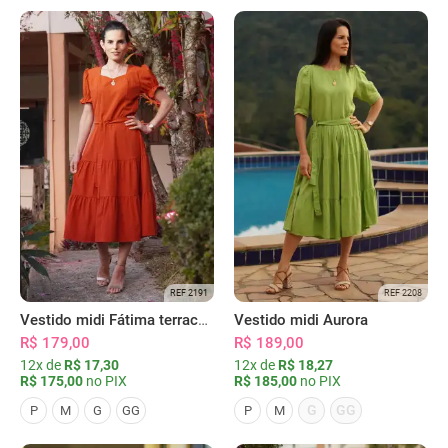
REF 2191
REF 2208
Vestido midi Fátima terracota
Vestido midi Aurora
R$ 179,00
R$ 189,00
12x de
R$ 17,30
12x de
R$ 18,27
R$ 175,00
no PIX
R$ 185,00
no PIX
G
GG
P
M
G
GG
P
M