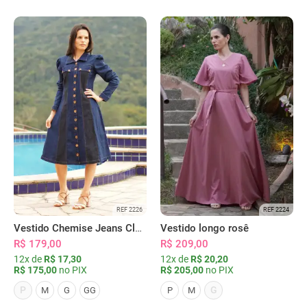
REF 2226
REF 2224
Vestido Chemise Jeans Clássica Serena
Vestido longo rosê
R$ 179,00
R$ 209,00
12x de
R$ 17,30
12x de
R$ 20,20
R$ 175,00
no PIX
R$ 205,00
no PIX
P
G
M
G
GG
P
M