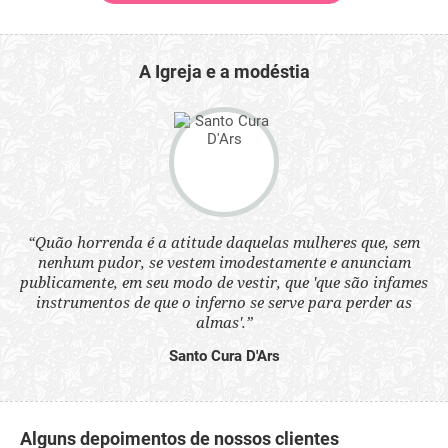
A Igreja e a modéstia
 a
“Quão horrenda é a atitude daquelas mulheres que, sem
“N
s
nenhum pudor, se vestem imodestamente e anunciam
q
ne.
publicamente, em seu modo de vestir, que 'que são infames
ou
instrumentos de que o inferno se serve para perder as
aq
almas'.”
Santo Cura D'Ars
Alguns depoimentos de nossos clientes