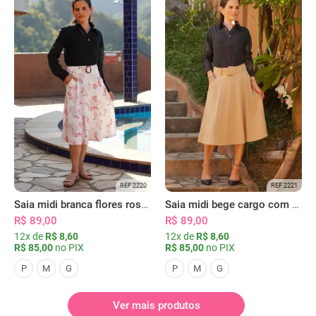
REF 2220
REF 2221
Saia midi branca flores rosas com bolsos
Saia midi bege cargo com bolsos
R$ 89,00
R$ 89,00
12x de
R$ 8,60
12x de
R$ 8,60
R$ 85,00
no PIX
R$ 85,00
no PIX
P
M
G
P
M
G
Ver mais produtos