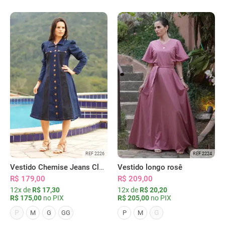
REF 2226
REF 2224
Vestido Chemise Jeans Clássica Serena
Vestido longo rosê
R$ 179,00
R$ 209,00
12x de
R$ 17,30
12x de
R$ 20,20
R$ 175,00
no PIX
R$ 205,00
no PIX
P
G
M
G
GG
P
M