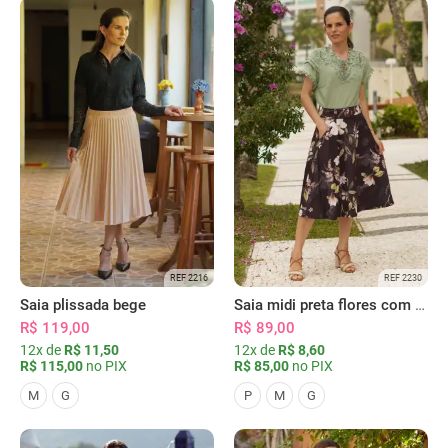
REF 2216
REF 2230
Saia plissada bege
Saia midi preta flores com bolsos
R$ 119,00
R$ 89,00
12x de
R$ 11,50
12x de
R$ 8,60
R$ 115,00
no PIX
R$ 85,00
no PIX
M
G
P
M
G