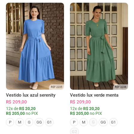
REF 2235
REF 2236
Vestido lux azul serenity
Vestido lux verde menta
R$ 209,00
R$ 209,00
12x de
R$ 20,20
12x de
R$ 20,20
R$ 205,00
no PIX
R$ 205,00
no PIX
G
P
M
G
GG
G1
P
M
GG
G1
G2