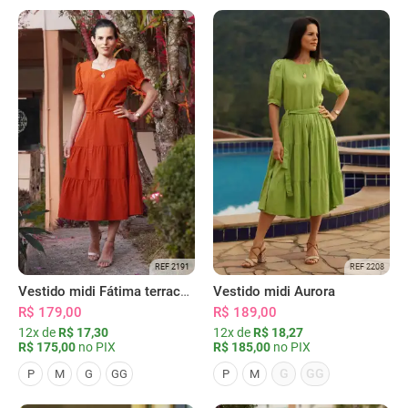
REF 2191
REF 2208
Vestido midi Fátima terracota
Vestido midi Aurora
R$ 179,00
R$ 189,00
12x de
R$ 17,30
12x de
R$ 18,27
R$ 175,00
no PIX
R$ 185,00
no PIX
G
GG
P
M
G
GG
P
M