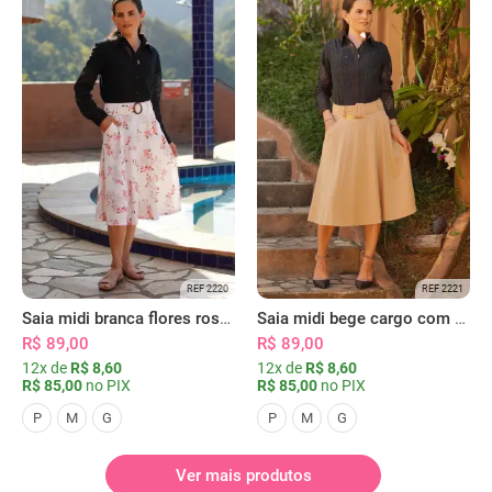
REF 2220
REF 2221
Saia midi branca flores rosas com bolsos
Saia midi bege cargo com bolsos
R$ 89,00
R$ 89,00
12x de
R$ 8,60
12x de
R$ 8,60
R$ 85,00
no PIX
R$ 85,00
no PIX
P
M
G
P
M
G
Ver mais produtos