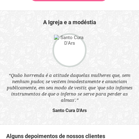
A Igreja e a modéstia
 a
“Quão horrenda é a atitude daquelas mulheres que, sem
“N
s
nenhum pudor, se vestem imodestamente e anunciam
q
ne.
publicamente, em seu modo de vestir, que 'que são infames
ou
instrumentos de que o inferno se serve para perder as
aq
almas'.”
Santo Cura D'Ars
Alguns depoimentos de nossos clientes