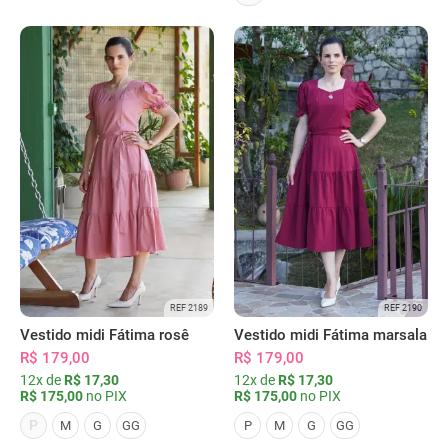
REF 2189
REF 2190
Vestido midi Fátima rosê
Vestido midi Fátima marsala
R$ 179,00
R$ 179,00
12x de
R$ 17,30
12x de
R$ 17,30
R$ 175,00
no PIX
R$ 175,00
no PIX
P
M
G
GG
P
M
G
GG