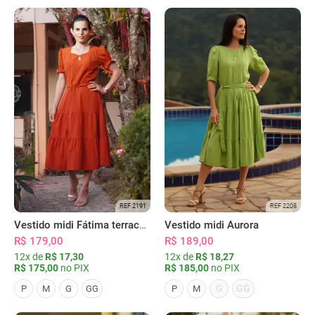
REF 2191
REF 2208
Vestido midi Fátima terracota
Vestido midi Aurora
R$ 179,00
R$ 189,00
12x de
R$ 17,30
12x de
R$ 18,27
R$ 175,00
no PIX
R$ 185,00
no PIX
G
GG
P
M
G
GG
P
M