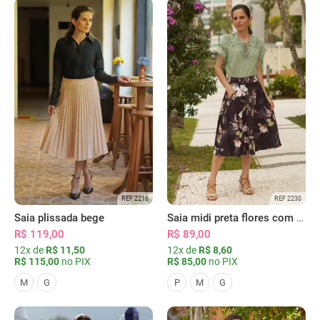
REF 2216
REF 2230
Saia plissada bege
Saia midi preta flores com bolsos
R$ 119,00
R$ 89,00
12x de
R$ 11,50
12x de
R$ 8,60
R$ 115,00
no PIX
R$ 85,00
no PIX
M
G
P
M
G