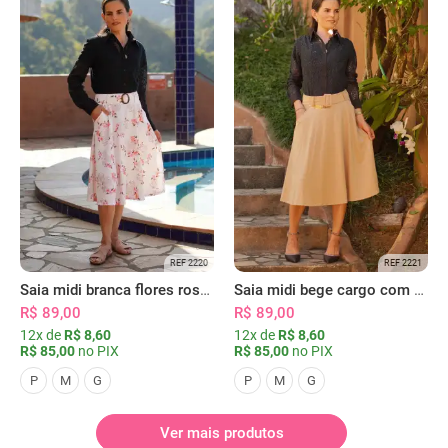
REF 2220
REF 2221
Saia midi branca flores rosas com bolsos
Saia midi bege cargo com bolsos
R$ 89,00
R$ 89,00
12x de
R$ 8,60
12x de
R$ 8,60
R$ 85,00
no PIX
R$ 85,00
no PIX
P
M
G
P
M
G
Ver mais produtos