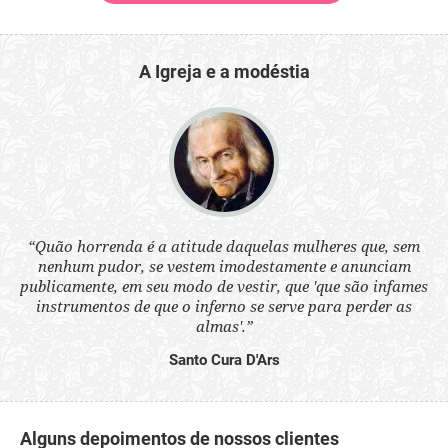
A Igreja e a modéstia
 a
“Quão horrenda é a atitude daquelas mulheres que, sem
“N
s
nenhum pudor, se vestem imodestamente e anunciam
q
ne.
publicamente, em seu modo de vestir, que 'que são infames
ou
instrumentos de que o inferno se serve para perder as
aq
almas'.”
Santo Cura D'Ars
Alguns depoimentos de nossos clientes