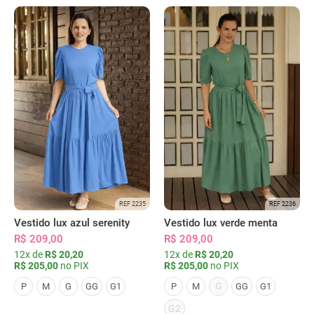
REF 2235
REF 2236
Vestido lux azul serenity
Vestido lux verde menta
R$ 209,00
R$ 209,00
12x de
R$ 20,20
12x de
R$ 20,20
R$ 205,00
no PIX
R$ 205,00
no PIX
G
P
M
G
GG
G1
P
M
GG
G1
G2