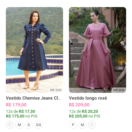
REF 2226
REF 2224
Vestido Chemise Jeans Clássica Serena
Vestido longo rosê
R$ 179,00
R$ 209,00
12x de
R$ 17,30
12x de
R$ 20,20
R$ 175,00
no PIX
R$ 205,00
no PIX
P
G
M
G
GG
P
M