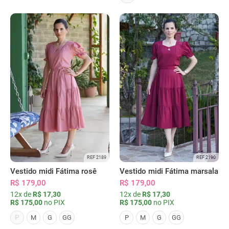
REF 2189
REF 2190
Vestido midi Fátima rosê
Vestido midi Fátima marsala
R$ 179,00
R$ 179,00
12x de
R$ 17,30
12x de
R$ 17,30
R$ 175,00
no PIX
R$ 175,00
no PIX
P
M
G
GG
P
M
G
GG