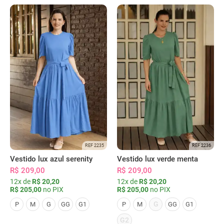
REF 2235
REF 2236
Vestido lux azul serenity
Vestido lux verde menta
R$ 209,00
R$ 209,00
12x de
R$ 20,20
12x de
R$ 20,20
R$ 205,00
no PIX
R$ 205,00
no PIX
G
P
M
G
GG
G1
P
M
GG
G1
G2