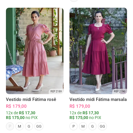
REF 2189
REF 2190
Vestido midi Fátima rosê
Vestido midi Fátima marsala
R$ 179,00
R$ 179,00
12x de
R$ 17,30
12x de
R$ 17,30
R$ 175,00
no PIX
R$ 175,00
no PIX
P
M
G
GG
P
M
G
GG