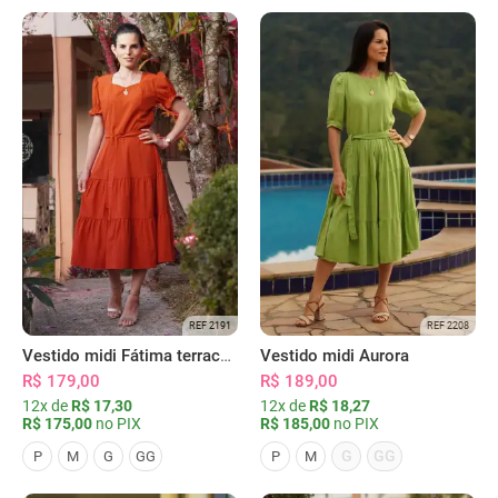
REF 2191
REF 2208
Vestido midi Fátima terracota
Vestido midi Aurora
R$ 179,00
R$ 189,00
12x de
R$ 17,30
12x de
R$ 18,27
R$ 175,00
no PIX
R$ 185,00
no PIX
G
GG
P
M
G
GG
P
M