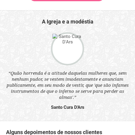
A Igreja e a modéstia
“Quão horrenda é a atitude daquelas mulheres que, sem
 a
“N
nenhum pudor, se vestem imodestamente e anunciam
s
q
publicamente, em seu modo de vestir, que 'que são infames
ne.
ou
instrumentos de que o inferno se serve para perder as
aq
almas'.”
Santo Cura D'Ars
Alguns depoimentos de nossos clientes