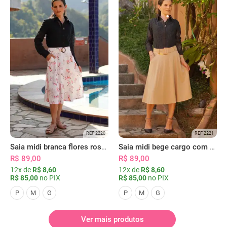
REF 2220
REF 2221
Saia midi branca flores rosas com bolsos
Saia midi bege cargo com bolsos
R$ 89,00
R$ 89,00
12x de
R$ 8,60
12x de
R$ 8,60
R$ 85,00
no PIX
R$ 85,00
no PIX
P
M
G
P
M
G
Ver mais produtos