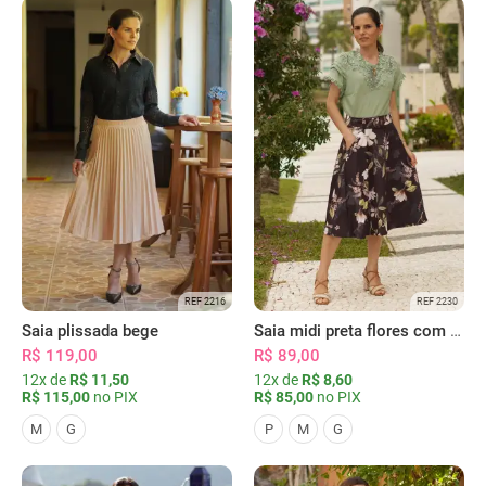
REF 2216
REF 2230
Saia plissada bege
Saia midi preta flores com bolsos
R$ 119,00
R$ 89,00
12x de
R$ 11,50
12x de
R$ 8,60
R$ 115,00
no PIX
R$ 85,00
no PIX
M
G
P
M
G