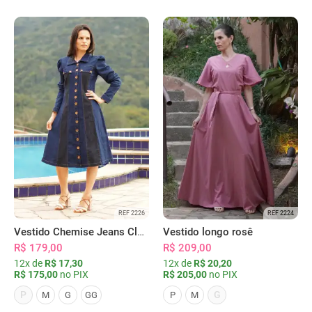
REF 2226
REF 2224
Vestido Chemise Jeans Clássica Serena
Vestido longo rosê
R$ 179,00
R$ 209,00
12x de
R$ 17,30
12x de
R$ 20,20
R$ 175,00
no PIX
R$ 205,00
no PIX
P
G
M
G
GG
P
M