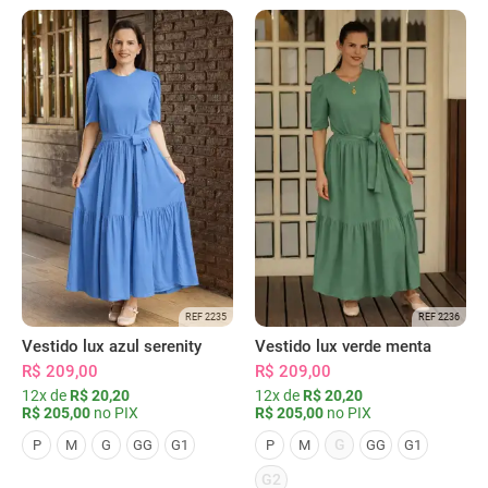
REF 2235
REF 2236
Vestido lux azul serenity
Vestido lux verde menta
R$ 209,00
R$ 209,00
12x de
R$ 20,20
12x de
R$ 20,20
R$ 205,00
no PIX
R$ 205,00
no PIX
G
P
M
G
GG
G1
P
M
GG
G1
G2