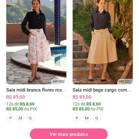
REF 2220
REF 2221
Saia midi branca flores rosas com bolsos
Saia midi bege cargo com bolsos
R$ 89,00
R$ 89,00
12x de
R$ 8,60
12x de
R$ 8,60
R$ 85,00
no PIX
R$ 85,00
no PIX
P
M
G
P
M
G
Ver mais produtos