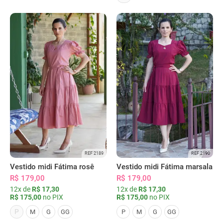
REF 2189
REF 2190
Vestido midi Fátima rosê
Vestido midi Fátima marsala
R$ 179,00
R$ 179,00
12x de
R$ 17,30
12x de
R$ 17,30
R$ 175,00
no PIX
R$ 175,00
no PIX
P
M
G
GG
P
M
G
GG