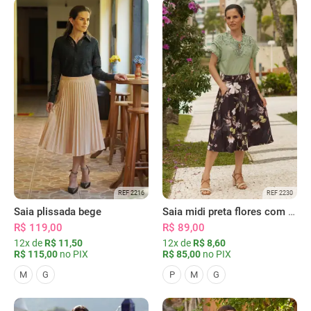
REF 2216
REF 2230
Saia plissada bege
Saia midi preta flores com bolsos
R$ 119,00
R$ 89,00
12x de
R$ 11,50
12x de
R$ 8,60
R$ 115,00
no PIX
R$ 85,00
no PIX
M
G
P
M
G