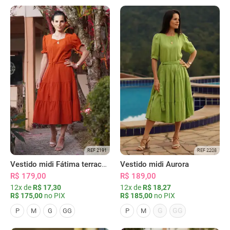
REF 2191
REF 2208
Vestido midi Fátima terracota
Vestido midi Aurora
R$ 179,00
R$ 189,00
12x de
R$ 17,30
12x de
R$ 18,27
R$ 175,00
no PIX
R$ 185,00
no PIX
G
GG
P
M
G
GG
P
M