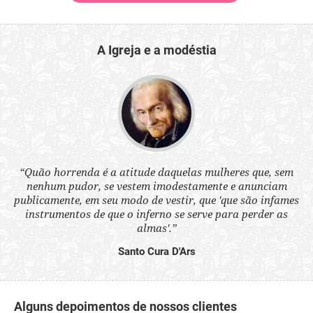
A Igreja e a modéstia
 a
“Quão horrenda é a atitude daquelas mulheres que, sem
“N
s
nenhum pudor, se vestem imodestamente e anunciam
q
ne.
publicamente, em seu modo de vestir, que 'que são infames
ou
instrumentos de que o inferno se serve para perder as
aq
almas'.”
Santo Cura D'Ars
Alguns depoimentos de nossos clientes