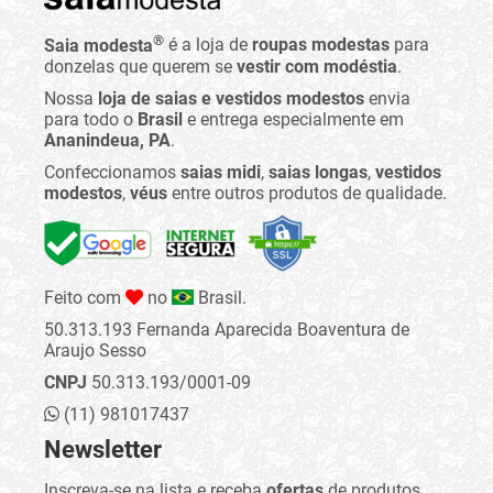
®
Saia modesta
é a loja de
roupas modestas
para
donzelas que querem se
vestir com modéstia
.
Nossa
loja de saias e vestidos modestos
envia
para todo o
Brasil
e entrega especialmente em
Ananindeua, PA
.
Confeccionamos
saias midi
,
saias longas
,
vestidos
modestos
,
véus
entre outros produtos de qualidade.
Feito com
no
Brasil.
50.313.193 Fernanda Aparecida Boaventura de
Araujo Sesso
CNPJ
50.313.193/0001-09
(11) 981017437
Newsletter
Inscreva-se na lista e receba
ofertas
de produtos,