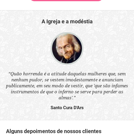
A Igreja e a modéstia
 a
“Quão horrenda é a atitude daquelas mulheres que, sem
“N
s
nenhum pudor, se vestem imodestamente e anunciam
q
ne.
publicamente, em seu modo de vestir, que 'que são infames
ou
instrumentos de que o inferno se serve para perder as
aq
almas'.”
Santo Cura D'Ars
Alguns depoimentos de nossos clientes