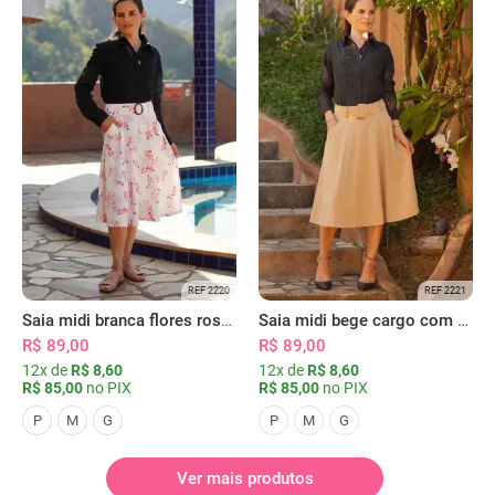
REF 2220
REF 2221
Saia midi branca flores rosas com bolsos
Saia midi bege cargo com bolsos
R$ 89,00
R$ 89,00
12x de
R$ 8,60
12x de
R$ 8,60
R$ 85,00
no PIX
R$ 85,00
no PIX
P
M
G
P
M
G
Ver mais produtos