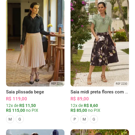
REF 2216
REF 2230
Saia plissada bege
Saia midi preta flores com bolsos
R$ 119,00
R$ 89,00
12x de
R$ 11,50
12x de
R$ 8,60
R$ 115,00
no PIX
R$ 85,00
no PIX
M
G
P
M
G