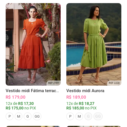
REF 2191
REF 2208
Vestido midi Fátima terracota
Vestido midi Aurora
R$ 179,00
R$ 189,00
12x de
R$ 17,30
12x de
R$ 18,27
R$ 175,00
no PIX
R$ 185,00
no PIX
G
GG
P
M
G
GG
P
M