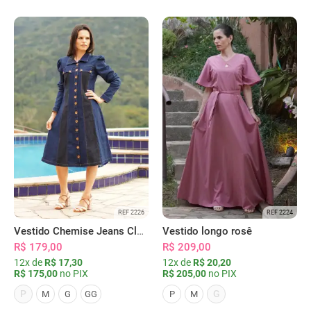
REF 2226
REF 2224
Vestido Chemise Jeans Clássica Serena
Vestido longo rosê
R$ 179,00
R$ 209,00
12x de
R$ 17,30
12x de
R$ 20,20
R$ 175,00
no PIX
R$ 205,00
no PIX
P
G
M
G
GG
P
M