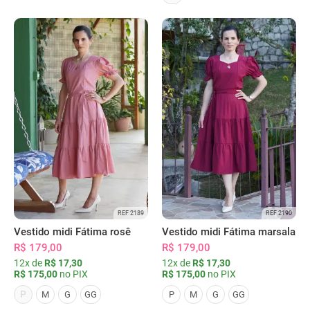
REF 2189
REF 2190
Vestido midi Fátima rosê
Vestido midi Fátima marsala
R$ 179,00
R$ 179,00
12x de
R$ 17,30
12x de
R$ 17,30
R$ 175,00
no PIX
R$ 175,00
no PIX
P
M
G
GG
P
M
G
GG