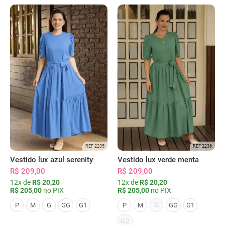
REF 2235
REF 2236
Vestido lux azul serenity
Vestido lux verde menta
R$ 209,00
R$ 209,00
12x de
R$ 20,20
12x de
R$ 20,20
R$ 205,00
no PIX
R$ 205,00
no PIX
G
P
M
G
GG
G1
P
M
GG
G1
G2