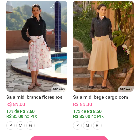
REF 2220
REF 2221
Saia midi branca flores rosas com bolsos
Saia midi bege cargo com bolsos
R$ 89,00
R$ 89,00
12x de
R$ 8,60
12x de
R$ 8,60
R$ 85,00
no PIX
R$ 85,00
no PIX
P
M
G
P
M
G