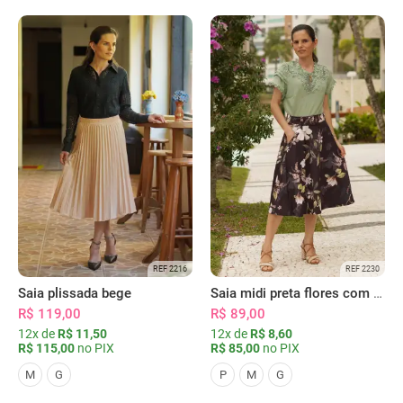
REF 2216
REF 2230
Saia plissada bege
Saia midi preta flores com bolsos
R$ 119,00
R$ 89,00
12x de
R$ 11,50
12x de
R$ 8,60
R$ 115,00
no PIX
R$ 85,00
no PIX
M
G
P
M
G