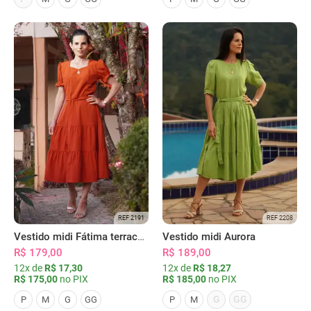
REF 2191
REF 2208
Vestido midi Fátima terracota
Vestido midi Aurora
R$ 179,00
R$ 189,00
12x de
R$ 17,30
12x de
R$ 18,27
R$ 175,00
no PIX
R$ 185,00
no PIX
G
GG
P
M
G
GG
P
M