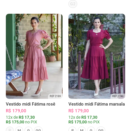
G2
REF 2189
REF 2190
Vestido midi Fátima rosê
Vestido midi Fátima marsala
R$ 179,00
R$ 179,00
12x de
R$ 17,30
12x de
R$ 17,30
R$ 175,00
no PIX
R$ 175,00
no PIX
P
M
G
GG
P
M
G
GG