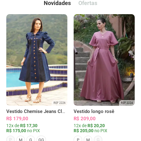
Novidades
Ofertas
REF 2226
REF 2224
Vestido Chemise Jeans Clássica Serena
Vestido longo rosê
R$ 179,00
R$ 209,00
12x de
R$ 17,30
12x de
R$ 20,20
R$ 175,00
no PIX
R$ 205,00
no PIX
P
G
M
G
GG
P
M