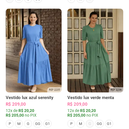
REF 2235
REF 2236
Vestido lux azul serenity
Vestido lux verde menta
R$ 209,00
R$ 209,00
12x de
R$ 20,20
12x de
R$ 20,20
R$ 205,00
no PIX
R$ 205,00
no PIX
G
P
M
G
GG
G1
P
M
GG
G1