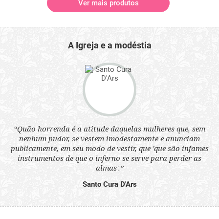
Ver mais produtos
A Igreja e a modéstia
 a
“Quão horrenda é a atitude daquelas mulheres que, sem
“N
s
nenhum pudor, se vestem imodestamente e anunciam
q
ne.
publicamente, em seu modo de vestir, que 'que são infames
ou
instrumentos de que o inferno se serve para perder as
aq
almas'.”
Santo Cura D'Ars