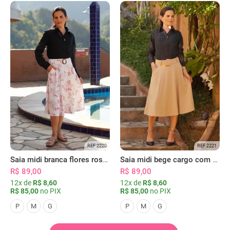
REF 2220
REF 2221
Saia midi branca flores rosas com bolsos
Saia midi bege cargo com bolsos
R$ 89,00
R$ 89,00
12x de
R$ 8,60
12x de
R$ 8,60
R$ 85,00
no PIX
R$ 85,00
no PIX
P
M
G
P
M
G