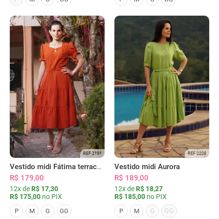
REF 2191
REF 2208
Vestido midi Fátima terracota
Vestido midi Aurora
R$ 179,00
R$ 189,00
12x de
R$ 17,30
12x de
R$ 18,27
R$ 175,00
no PIX
R$ 185,00
no PIX
G
GG
P
M
G
GG
P
M