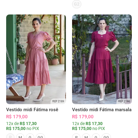
G2
REF 2189
REF 2190
Vestido midi Fátima rosê
Vestido midi Fátima marsala
R$ 179,00
R$ 179,00
12x de
R$ 17,30
12x de
R$ 17,30
R$ 175,00
no PIX
R$ 175,00
no PIX
P
M
G
GG
P
M
G
GG