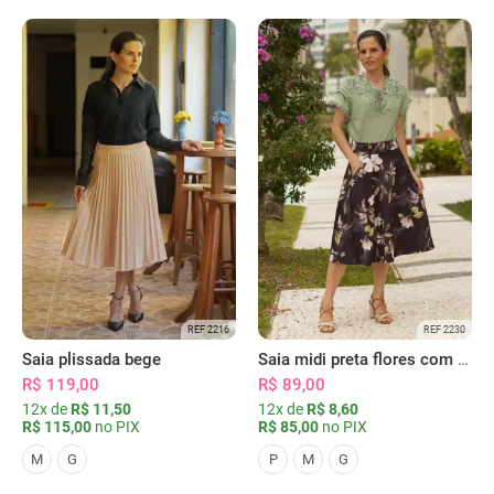
REF 2216
REF 2230
Saia plissada bege
Saia midi preta flores com bolsos
R$ 119,00
R$ 89,00
12x de
R$ 11,50
12x de
R$ 8,60
R$ 115,00
no PIX
R$ 85,00
no PIX
M
G
P
M
G