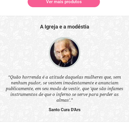
Ver mais produtos
A Igreja e a modéstia
 a
“Quão horrenda é a atitude daquelas mulheres que, sem
“N
s
nenhum pudor, se vestem imodestamente e anunciam
q
ne.
publicamente, em seu modo de vestir, que 'que são infames
ou
instrumentos de que o inferno se serve para perder as
aq
almas'.”
Santo Cura D'Ars