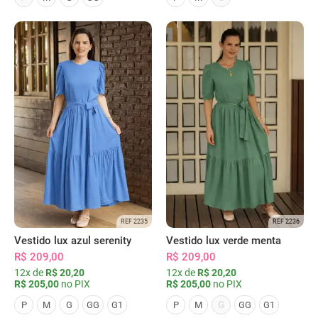
REF 2235
REF 2236
Vestido lux azul serenity
Vestido lux verde menta
R$ 209,00
R$ 209,00
12x de
R$ 20,20
12x de
R$ 20,20
R$ 205,00
no PIX
R$ 205,00
no PIX
G
P
M
G
GG
G1
P
M
GG
G1