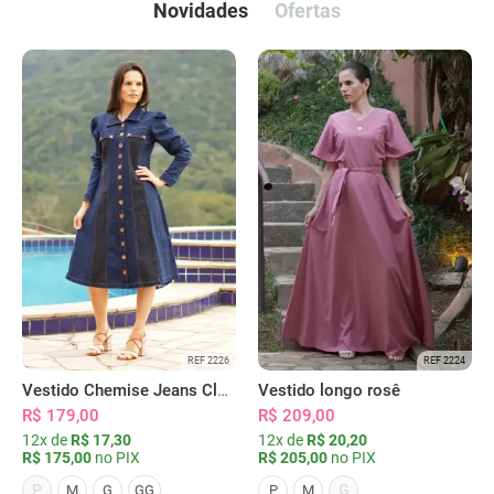
Novidades
Ofertas
REF 2226
REF 2224
Vestido Chemise Jeans Clássica Serena
Vestido longo rosê
R$ 179,00
R$ 209,00
12x de
R$ 17,30
12x de
R$ 20,20
R$ 175,00
no PIX
R$ 205,00
no PIX
P
G
M
G
GG
P
M