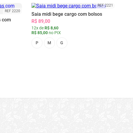
REF 2221
REF 2220
Saia midi bege cargo com bolsos
s com
R$ 89,00
12x de
R$ 8,60
R$ 85,00
no PIX
P
M
G