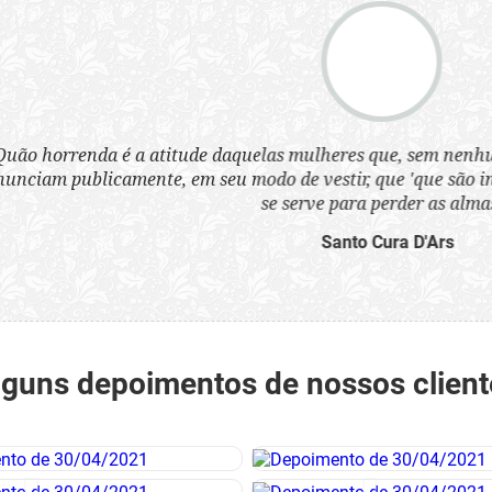
a atitude daquelas mulheres que, sem nenhum pudor, se ves
nte, em seu modo de vestir, que 'que são infames instrumen
se serve para perder as almas'.”
Santo Cura D'Ars
lguns depoimentos de nossos client