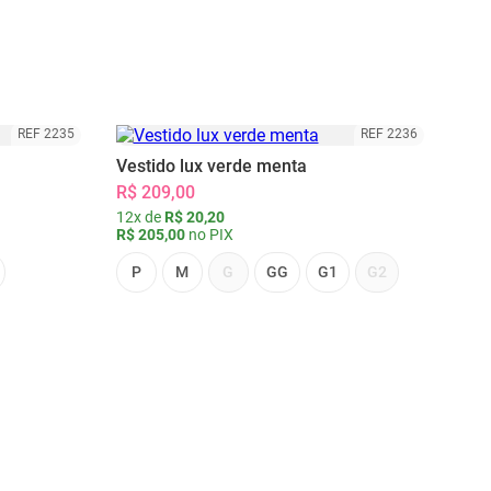
REF 2235
REF 2236
Vestido lux verde menta
R$ 209,00
12x de
R$ 20,20
R$ 205,00
no PIX
P
M
G
GG
G1
G2