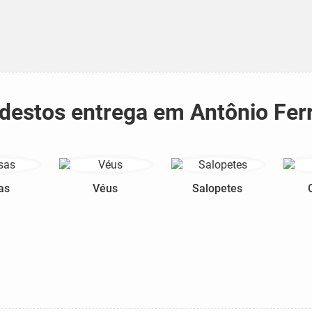
odestos entrega em Antônio Fer
as
Véus
Salopetes