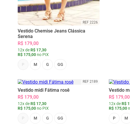
REF 2226
Vestido Chemise Jeans Clássica
Serena
R$ 179,00
12x de
R$ 17,30
R$ 175,00
no PIX
P
M
G
GG
REF 2189
Vestido midi Fátima rosê
Vestido m
R$ 179,00
R$ 179,00
12x de
R$ 17,30
12x de
R$ 1
R$ 175,00
no PIX
R$ 175,00
n
P
M
G
GG
P
M