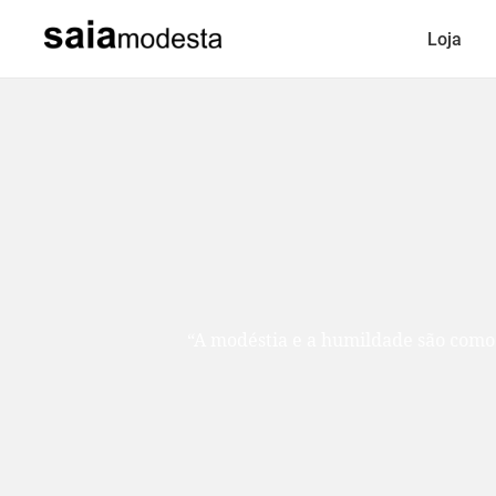
Loja
“A modéstia e a humildade são como duas ir