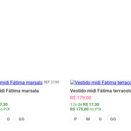
REF 2190
idi Fátima marsala
Vestido midi Fátima terracot
R$ 179,00
7,30
12x de
R$ 17,30
o PIX
R$ 175,00
no PIX
G
GG
P
M
G
GG