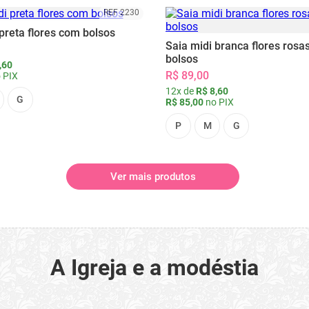
REF 2230
preta flores com bolsos
Saia midi branca flores rosa
bolsos
,60
R$ 89,00
 PIX
12x de
R$ 8,60
G
R$ 85,00
no PIX
P
M
G
Ver mais produtos
A Igreja e a modéstia