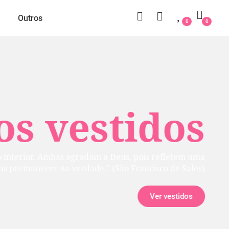
Outros
0
0
 vestidos
rior. Ambas agradam a Deus, pois refletem uma
manecer na verdade.” (São Francisco de Sales)
Ver vestidos