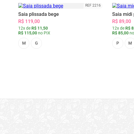
REF 2216
Saia plissada bege
Saia midi 
R$ 119,00
R$ 89,00
12x de
R$ 11,50
12x de
R$ 8
R$ 115,00
no PIX
R$ 85,00
no
M
G
P
M