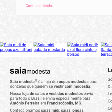
Continuar lendo…
L
So
®
Saia modesta
é a loja de
roupas modestas
para
donzelas que querem se
vestir com modéstia
.
D
Nossa
loja de saias e vestidos modestos
envia
Lo
para todo o
Brasil
e envia especialmente para
C
Antônio Ferreira
em
Franciscópolis, MG
.
Ce
Confeccionamos
saias midi
,
saias longas
,