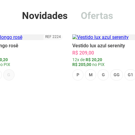
Novidades
Ofertas
REF 2224
ongo rosê
Vestido lux azul serenity
R$ 209,00
0,20
12x de
R$ 20,20
o PIX
R$ 205,00
no PIX
G
P
M
G
GG
G1