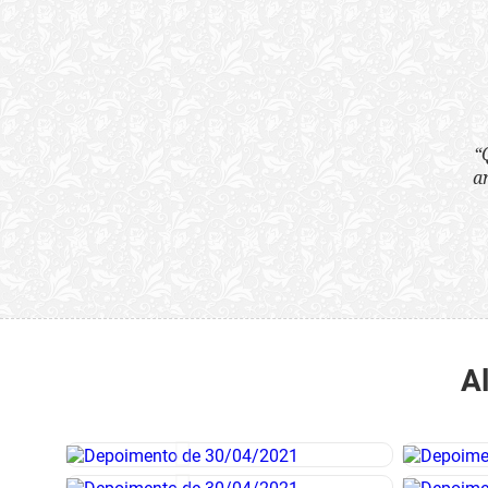
“Quão horrenda é 
anunciam publicame
A