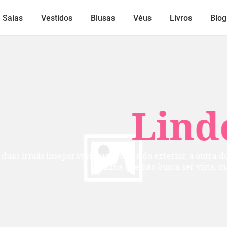
Saias
Vestidos
Blusas
Véus
Livros
Blog
Lindos
mãs inseparáveis: uma cuida do exterior, a outra do inte
alma que não busca ser vista, mas per