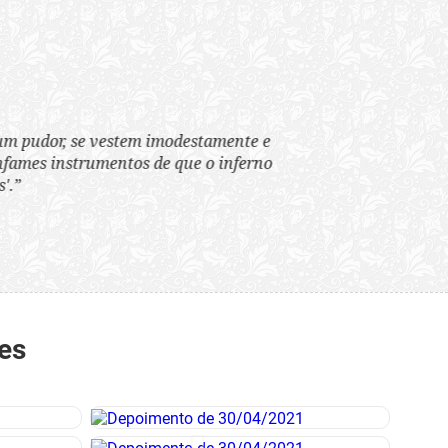
tem imodestamente e
tos de que o inferno
es