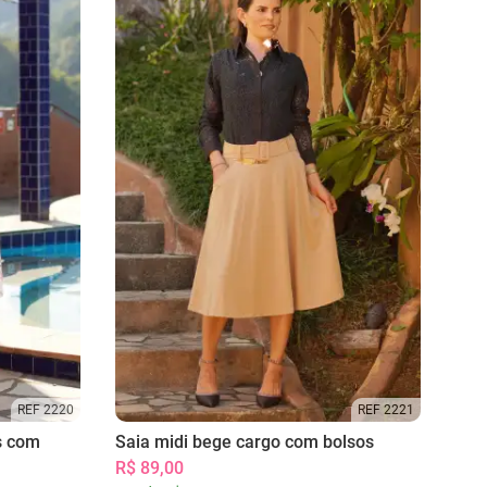
REF 2220
REF 2221
s com
Saia midi bege cargo com bolsos
R$ 89,00