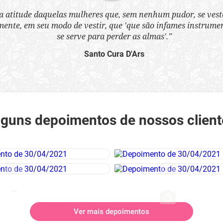
a atitude daquelas mulheres que, sem nenhum pudor, se ves
nte, em seu modo de vestir, que 'que são infames instrumen
se serve para perder as almas'.”
Santo Cura D'Ars
lguns depoimentos de nossos client
Ver mais depoimentos