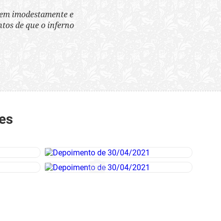
tem imodestamente e
tos de que o inferno
es