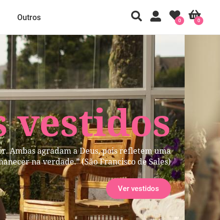
Outros
0
0
 vestidos
ior. Ambas agradam a Deus, pois refletem uma
manecer na verdade.” (São Francisco de Sales)
Ver vestidos