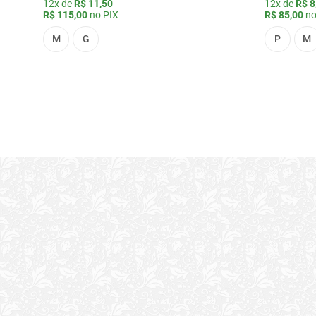
12x de
R$ 11,50
12x de
R$ 8
R$ 115,00
no PIX
R$ 85,00
no
M
G
P
M