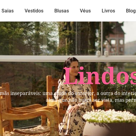
Saias
Vestidos
Blusas
Véus
Livros
Blog
Lindos
mãs inseparáveis: uma cuida do exterior, a outra do inter
alma que não busca ser vista, mas per