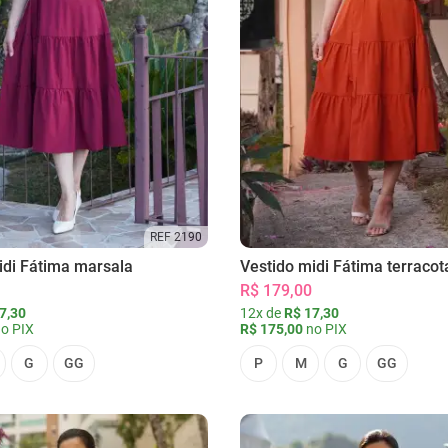
REF 2190
idi Fátima marsala
Vestido midi Fátima terracot
R$ 179,00
7,30
12x de
R$ 17,30
o PIX
R$ 175,00
no PIX
G
GG
P
M
G
GG