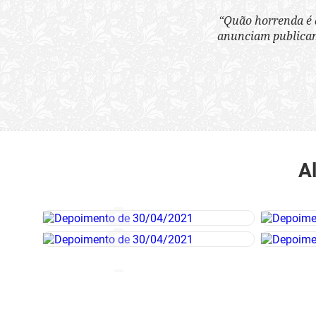
“Quão horrenda é 
anunciam publicame
A