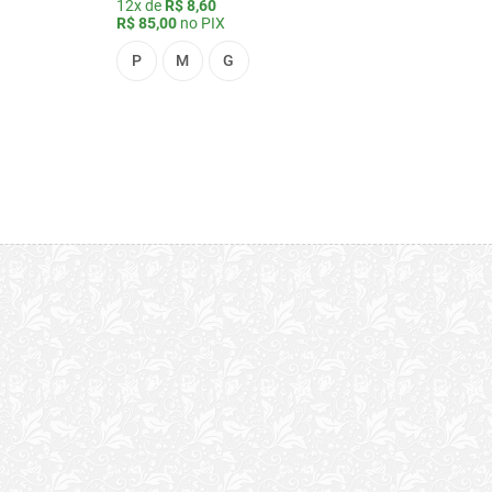
12x de
R$ 8,60
R$ 85,00
no PIX
P
M
G