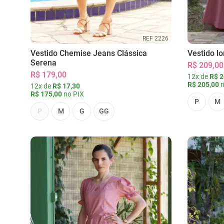
REF 2226
Vestido Chemise Jeans Clássica
Vestido l
Serena
R$ 209,00
R$ 179,00
12x de
R$ 2
R$ 205,00
n
12x de
R$ 17,30
R$ 175,00
no PIX
P
M
P
M
G
GG