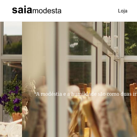
Loja
“A modéstia e a humildade são como duas ir