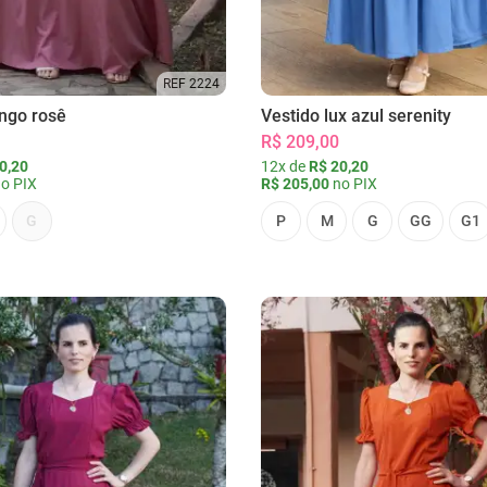
REF 2224
ongo rosê
Vestido lux azul serenity
R$ 209,00
0,20
12x de
R$ 20,20
o PIX
R$ 205,00
no PIX
G
P
M
G
GG
G1