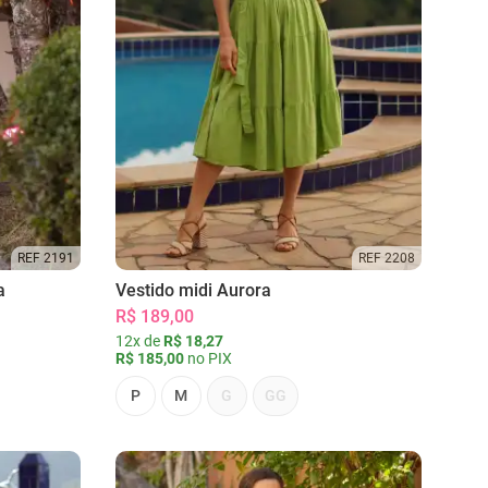
REF 2191
REF 2208
a
Vestido midi Aurora
R$ 189,00
12x de
R$ 18,27
R$ 185,00
no PIX
P
M
G
GG