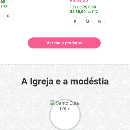
R$ 89,00
,60
 PIX
12x de
R$ 8,60
R$ 85,00
no PIX
G
P
M
G
Ver mais produtos
A Igreja e a modéstia