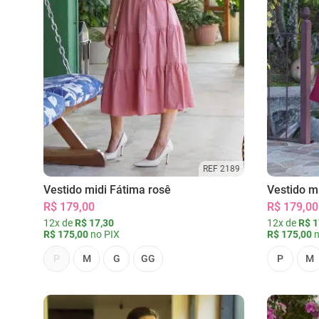
REF 2189
Vestido midi Fátima rosê
Vestido m
R$ 179,00
R$ 179,00
12x de
R$ 17,30
12x de
R$ 1
R$ 175,00
no PIX
R$ 175,00
n
P
M
G
GG
P
M