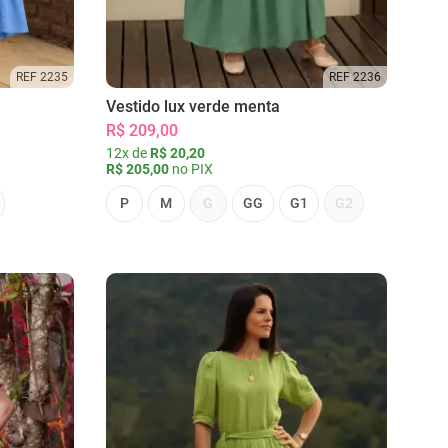
REF 2235
REF 2236
Vestido lux verde menta
R$ 209,00
12x de
R$ 20,20
R$ 205,00
no PIX
P
M
G
GG
G1
G2